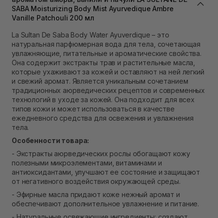
В наличии
SABA Moisturizing Body Mist Ayurvedique Ambre
Самовывоз Ровно
Vanille Patchouli 200 мл
В наличии
Самовывоз г. Ровно, ул. Кулика и Гудачека 23 (ТЦ
La Sultan De Saba Body Water Ayuverdique – это
Экватор)
натуральная парфюмерная вода для тела, сочетающая
В наличии
увлажняющие, питательные и ароматические свойства.
Она содержит экстракты трав и растительные масла,
которые ухаживают за кожей и оставляют на ней легкий
и свежий аромат. Является уникальным сочетанием
традиционных аюрведических рецептов и современных
технологий в уходе за кожей. Она подходит для всех
типов кожи и может использоваться в качестве
ежедневного средства для освежения и увлажнения
тела.
Особенности товара:
- Экстракты аюрведических рослы обогащают кожу
полезными микроэлементами, витаминами и
антиоксидантами, улучшают ее состояние и защищают
от негативного воздействия окружающей среды.
- Эфирные масла придают коже нежный аромат и
обеспечивают дополнительное увлажнение и питание.
- Натуральные освежающие ингредиенты: создают