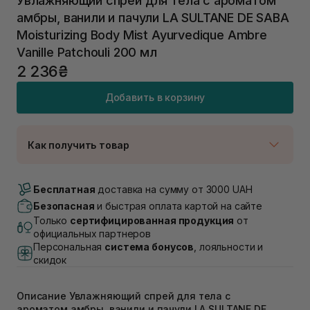
Увлажняющий спрей для тела с ароматом
амбры, ванили и пачули LA SULTANE DE SABA
Moisturizing Body Mist Ayurvedique Ambre
Vanille Patchouli 200 мл
2 236₴
Добавить в корзину
Как получить товар
Доставка Новой Почтой
В наличии
Бесплатная
доставка на сумму от 3000 UAH
Самовывоз г. Луцк, Винниченка 4
Безопасная
и быстрая оплата картой на сайте
В наличии
Только
сертифицированная продукция
от
Самовывоз г. Львов, ул. Академика Подстригача,
официальных партнеров
1В (Duck's Lake)
Персональная
система бонусов
, лояльности и
Нет в наличии!
скидок
Самовывоз Львов (Ивана Франко 36)
В наличии
Описание Увлажняющий спрей для тела с
Самовывоз г. Львов ул. Степана Бандеры 43
ароматом амбры, ванили и пачули LA SULTANE DE