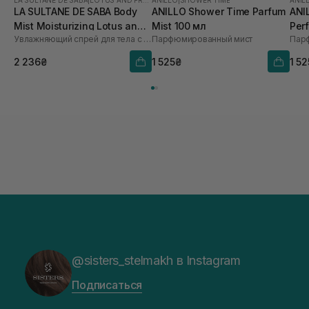
LA SULTANE DE SABA
|
LOTUS AND FRANGIPANI FLOWERS
ANILLO
|
SHOWER TIME
ANIL
LA SULTANE DE SABA Body
ANILLO Shower Time Parfum
ANI
Mist Moisturizing Lotus and
Mist 100 мл
Per
Увлажняющий спрей для тела с ароматом лотоса и франжипани
Парфюмированный мист
Парф
Frangipani Flower 200 мл
2 236₴
1 525₴
1 5
@sisters_stelmakh в Instagram
Подписаться