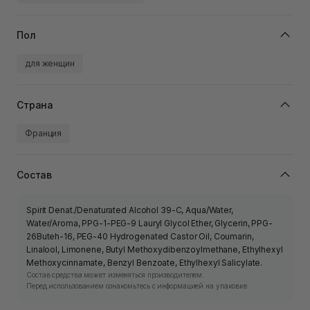
Пол
для женщин
Страна
Франция
Состав
Spirit Denat./Denaturated Alcohol 39-C, Aqua/Water,
Water/Aroma, PPG-1-PEG-9 Lauryl Glycol Ether, Glycerin, PPG-
26Buteh-16, PEG-40 Hydrogenated Castor Oil, Coumarin,
Linalool, Limonene, Butyl Methoxydibenzoylmethane, Ethylhexyl
Methoxycinnamate, Benzyl Benzoate, Ethylhexyl Salicylate.
Состав средства может изменяться производителем.
Перед использованием ознакомьтесь с информацией на упаковке.