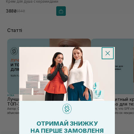
Крем для душа с керамидами
388₴
554₴
Статті
КОЖА
КОЖА
Лучшие тонеры и тоники для лица:
Солнцезащитный кр
ТОП-7 средств
руководство для тех
привык его наносит
Автор: Олеся Вакулко [artnav] В этой статье мы
Если вы считаете, что SPF ст
объясним, почему без тонера ваш крем работает только
отдыхе, потому что он некра
на 50%, и как найти средство под потребности именно
может быть сложен в приме
вашей кожи. Ошибочно мнение, что тониза...
скатывается под макияжем, 
ОТРИМАЙ ЗНИЖКУ
«на...
НА ПЕРШЕ ЗАМОВЛЕНЯ