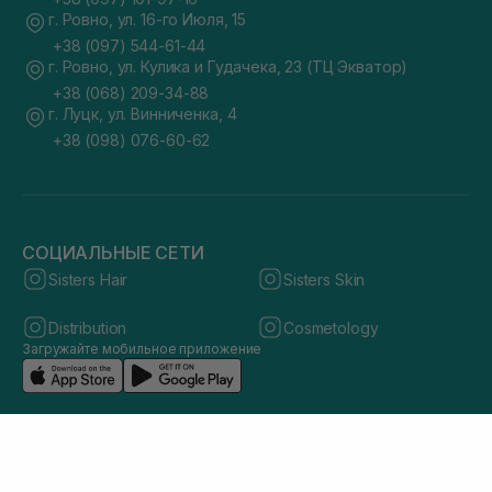
г. Ровно, ул. 16-го Июля, 15
+38 (097) 544-61-44
г. Ровно, ул. Кулика и Гудачека, 23 (ТЦ Экватор)
+38 (068) 209-34-88
г. Луцк, ул. Винниченка, 4
+38 (098) 076-60-62
СОЦИАЛЬНЫЕ СЕТИ
Sisters Hair
Sisters Skin
Distribution
Cosmetology
Загружайте мобильное приложение
© 2026 sisters.co.ua. Все права защищены