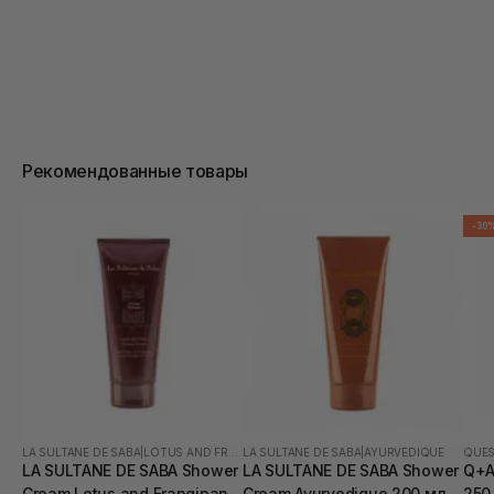
Рекомендованные товары
-30
LA SULTANE DE SABA
|
LOTUS AND FRANGIPANI FLOWERS
LA SULTANE DE SABA
|
AYURVEDIQUE
QUES
LA SULTANE DE SABA Shower
LA SULTANE DE SABA Shower
Q+A
Cream Lotus and Frangipani
Cream Ayurvedique 200 мл
250