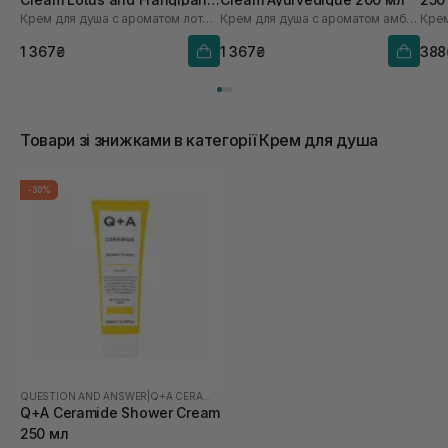
Крем для душа с ароматом лотоса и франжипани
Крем для душа с ароматом амбры, ванили и услышали
Крем
Flowers 200 мл
1 367₴
1 367₴
388
Товари зі знижками в категорії Крем для душа
-30%
QUESTION AND ANSWER
|
Q+A CERAMIDE
Q+A Ceramide Shower Cream
250 мл