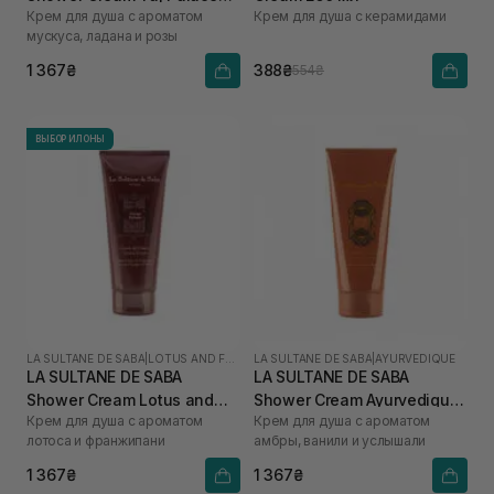
Крем для душа с ароматом
Крем для душа с керамидами
200 мл
мускуса, ладана и розы
1 367₴
388₴
554₴
ВЫБОР ИЛОНЫ
LA SULTANE DE SABA
|
LOTUS AND FRANGIPANI FLOWERS
LA SULTANE DE SABA
|
AYURVEDIQUE
LA SULTANE DE SABA
LA SULTANE DE SABA
Shower Cream Lotus and
Shower Cream Ayurvedique
Крем для душа с ароматом
Крем для душа с ароматом
Frangipani Flowers 200 мл
200 мл
лотоса и франжипани
амбры, ванили и услышали
1 367₴
1 367₴