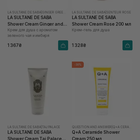
LA SULTANE DE SABA
|
GINGER GREEN TEA
LA SULTANE DE SABA
|
SENTEUR ROSE
LA SULTANE DE SABA
LA SULTANE DE SABA
Shower Cream Ginger and
Shower Cream Rose 200 мл
Крем для душа с ароматом
Крем-гель для душа
Green Tea 200 мл
зеленого чая и имбиря
1 367₴
1 328₴
-30%
LA SULTANE DE SABA
|
TAJ PALACE
QUESTION AND ANSWER
|
Q+A CERAMIDE
LA SULTANE DE SABA
Q+A Ceramide Shower
Shower Cream Taj Palace
Cream 250 мл