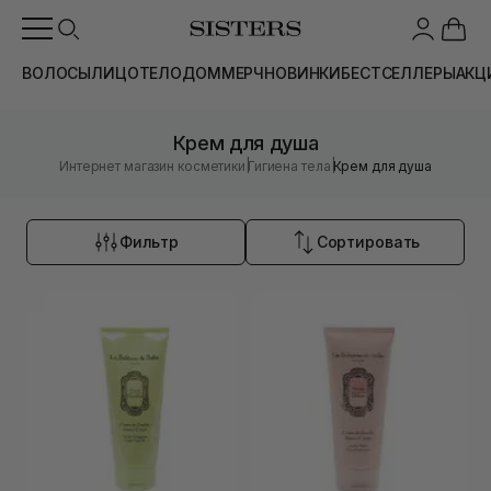
ВОЛОСЫ
ЛИЦО
ТЕЛО
ДОМ
МЕРЧ
НОВИНКИ
БЕСТСЕЛЛЕРЫ
АКЦ
Крем для душа
|
|
Интернет магазин косметики
Гигиена тела
Крем для душа
Фильтр
Сортировать