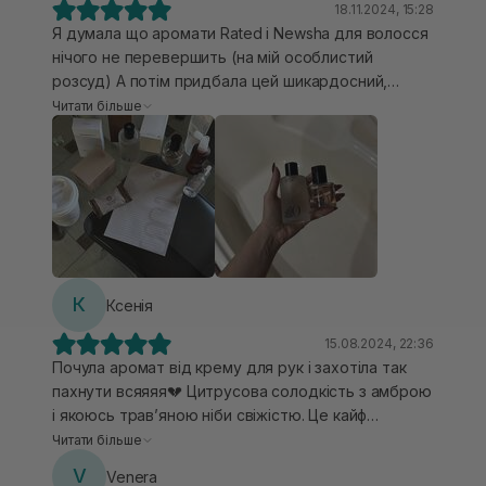
18.11.2024, 15:28
Я думала що аромати Rated і Newsha для волосся
нічого не перевершить (на мій особлистий
розсуд) А потім придбала цей шикардосний,
шлейфовий аромат.. Рідко ділюсь відгуками, однак
Читати більше
тут засіб сам проситься на нього! В поєднанні з
олійкою просто бомбезно! Отримую компліментів
більше, ніж від парфуму для тіла (аромат
залишається нереально довго). Саме аромат
Amber люксовий..
К
Ксенія
15.08.2024, 22:36
Почула аромат від крему для рук і захотіла так
пахнути всяяяя💔 Цитрусова солодкість з амброю
і якоюсь травʼяною ніби свіжістю. Це кайф
однозначно! Зараз навіть парфумів не
Читати більше
використовую, хочеться постійно наносити цей
V
Venera