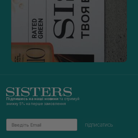
Підпишись на наші новини
та отримуй
знижку 5% на перше замовлення
Email
підписатись