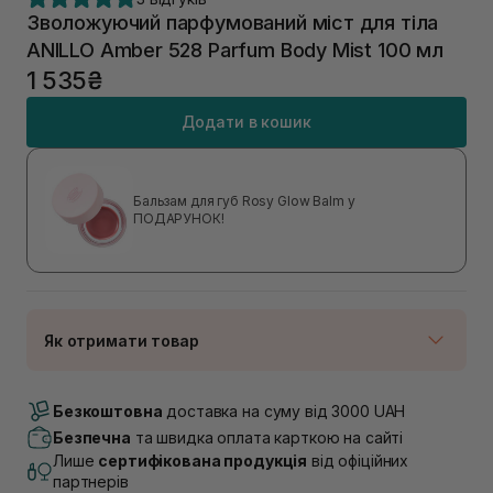
Зволожуючий парфумований міст для тіла
ANILLO Amber 528 Parfum Body Mist 100 мл
1 535₴
Додати в кошик
Бальзам для губ Rosy Glow Balm у
ПОДАРУНОК!
Як отримати товар
Доставка Новою Поштою
В наявності
Безкоштовна
доставка на суму від 3000 UAH
Самовивіз м. Луцьк, вул. Винниченка 4
Безпечна
та швидка оплата карткою на сайті
В наявності
Лише
сертифікована продукція
від офіційних
Самовивіз м. Львів, вул. Академіка Підстригача, 1В
партнерів