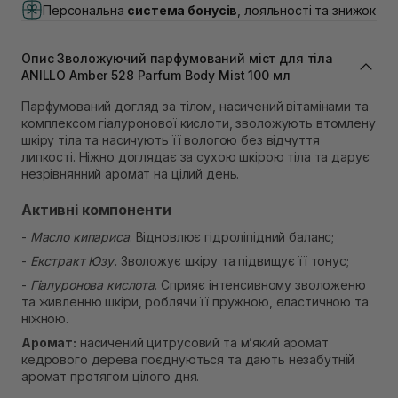
(Duck’s Lake)
Персональна
система бонусів
, лояльності та знижок
В наявності
Самовивіз м. Львів, вул. Івана Франка 36
В наявності
Опис Зволожуючий парфумований міст для тіла
Самовивіз м. Львів, вул. Степана Бандери 45
ANILLO Amber 528 Parfum Body Mist 100 мл
В наявності
Парфумований догляд за тілом, насичений вітамінами та
Самовивіз м. Рівне, вул. 16-го Липня, 15
комплексом гіалуронової кислоти, зволожують втомлену
В наявності
шкіру тіла та насичують її вологою без відчуття
Самовивіз м. Рівне, вул. Кулика і Гудачека 23 (ТЦ
липкості. Ніжно доглядає за сухою шкірою тіла та дарує
Екватор)
незрівнянний аромат на цілий день.
В наявності
Активні компоненти
-
Масло кипариса
. Відновлює гідроліпідний баланс;
-
Екстракт Юзу.
Зволожує шкіру та підвищує її тонус;
-
Гіалуронова кислота
. Сприяє інтенсивному зволоженю
та живленню шкіри, роблячи її пружною, еластичною та
ніжною.
Аромат:
насичений цитрусовий та м’який аромат
кедрового дерева поєднуються та дають незабутній
аромат протягом цілого дня.