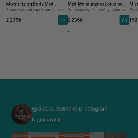
Moisturizing Body Mist
Mist Moisturizing Lotus and
Mis
Зволожуючий спрей для тіла з ароматом амбри, ванілі та пачулі
Зволожуючий спрей для тіла з ароматом лотоса та франжипані
Парф
Ayurvedique Ambre Vanille
Frangipani Flower 200 мл
Patchouli 200 мл
2 236₴
2 236₴
1 5
@sisters_stelmakh в Instagram
Підписатися