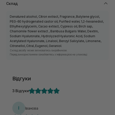
Склад
Denatured alcohol, Citron extract, Fragrance, Butylene glycol,
PEG-60 hydrogenated castor oil, Purified water, 1,2-hexanediol,
Ethylhexylglycerin, Cacao extract, Cypress oil, Birch sap,
Chamomile flower extract , Bambusa Bulgaris Water, Dextrin,
Sodium Hyaluronate, Hydrolyzed Hyaluronic Acid, Sodium
Acetylated Hyaluronate, Linalool, Benzyl Salicylate, Limonene,
Citronellol, Citral, Eugenol, Geraniol.
Склад засобу може змінюватись виробником.
Перед використанням ознайомтесь з інформацією на упаковці.
Відгуки
3 Відгуки
І
Іванова