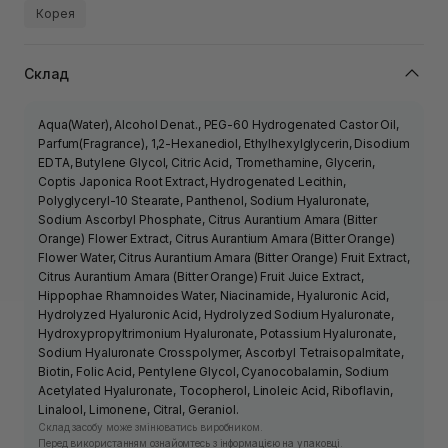
Корея
Склад
Aqua(Water), Alcohol Denat., PEG-60 Hydrogenated Castor Oil,
Parfum(Fragrance), 1,2-Hexanediol, Ethylhexylglycerin, Disodium
EDTA, Butylene Glycol, Citric Acid, Tromethamine, Glycerin,
Coptis Japonica Root Extract, Hydrogenated Lecithin,
Polyglyceryl-10 Stearate, Panthenol, Sodium Hyaluronate,
Sodium Ascorbyl Phosphate, Citrus Aurantium Amara (Bitter
Orange) Flower Extract, Citrus Aurantium Amara (Bitter Orange)
Flower Water, Citrus Aurantium Amara (Bitter Orange) Fruit Extract,
Citrus Aurantium Amara (Bitter Orange) Fruit Juice Extract,
Hippophae Rhamnoides Water, Niacinamide, Hyaluronic Acid,
Hydrolyzed Hyaluronic Acid, Hydrolyzed Sodium Hyaluronate,
Hydroxypropyltrimonium Hyaluronate, Potassium Hyaluronate,
Sodium Hyaluronate Crosspolymer, Ascorbyl Tetraisopalmitate,
Biotin, Folic Acid, Pentylene Glycol, Cyanocobalamin, Sodium
Acetylated Hyaluronate, Tocopherol, Linoleic Acid, Riboflavin,
Linalool, Limonene, Citral, Geraniol.
Склад засобу може змінюватись виробником.
Перед використанням ознайомтесь з інформацією на упаковці.