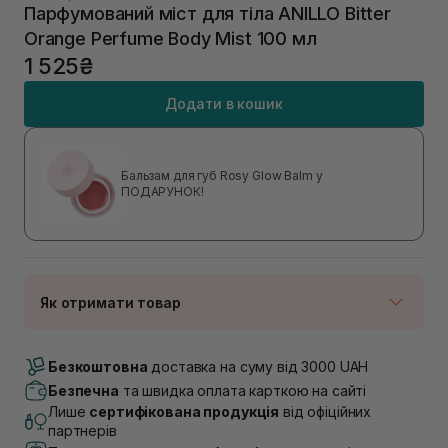
Парфумований міст для тіла ANILLO Bitter
Orange Perfume Body Mist 100 мл
1 525₴
Додати в кошик
Бальзам для губ Rosy Glow Balm у
ПОДАРУНОК!
Як отримати товар
Доставка Новою Поштою
В наявності
Безкоштовна
доставка на суму від 3000 UAH
Самовивіз м. Луцьк, вул. Винниченка 4
Безпечна
та швидка оплата карткою на сайті
В наявності
Лише
сертифікована продукція
від офіційних
Самовивіз м. Львів, вул. Академіка Підстригача, 1В
партнерів
(Duck’s Lake)