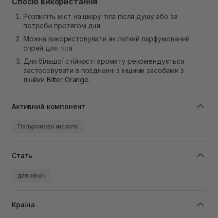
Спосіб використання
Розпиліть міст на шкіру тіла після душу або за
потреби протягом дня.
Можна використовувати як легкий парфумований
спрей для тіла.
Для більшої стійкості аромату рекомендується
застосовувати в поєднанні з іншими засобами з
лінійки
Bitter Orange.
Активний компонент
Гіалуронова кислота
Стать
для жінок
Країна