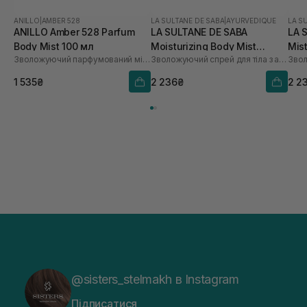
ANILLO
|
AMBER 528
LA SULTANE DE SABA
|
AYURVEDIQUE
LA S
ANILLO Amber 528 Parfum
LA SULTANE DE SABA
LA 
Body Mist 100 мл
Moisturizing Body Mist
Mist
Зволожуючий парфумований міст для тіла
Зволожуючий спрей для тіла з ароматом амбри, ванілі та пачулі
Ayurvedique Ambre Vanille
Fra
Patchouli 200 мл
1 535₴
2 236₴
2 2
@sisters_stelmakh в Instagram
Підписатися