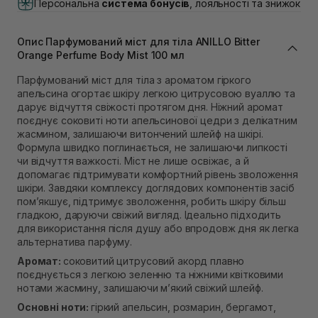
Персональна
система бонусів
, лояльності та знижок
В наявності
Самовивіз м. Львів, вул. Івана Франка 36
В наявності
Опис Парфумований міст для тіла ANILLO Bitter
Самовивіз м. Львів, вул. Степана Бандери 45
Orange Perfume Body Mist 100 мл
В наявності
Парфумований міст для тіла з ароматом гіркого
Самовивіз м. Рівне, вул. 16-го Липня, 15
апельсина огортає шкіру легкою цитрусовою вуаллю та
В наявності
дарує відчуття свіжості протягом дня. Ніжний аромат
Самовивіз м. Рівне, вул. Кулика і Гудачека 23 (ТЦ
поєднує соковиті ноти апельсинової цедри з делікатним
Екватор)
жасмином, залишаючи витончений шлейф на шкірі.
В наявності
Формула швидко поглинається, не залишаючи липкості
чи відчуття важкості. Міст не лише освіжає, а й
допомагає підтримувати комфортний рівень зволоження
шкіри. Завдяки комплексу доглядових компонентів засіб
пом’якшує, підтримує зволоження, робить шкіру більш
гладкою, даруючи свіжий вигляд. Ідеально підходить
для використання після душу або впродовж дня як легка
альтернатива парфуму.
Аромат:
соковитий цитрусовий акорд плавно
поєднується з легкою зеленню та ніжними квітковими
нотами жасмину, залишаючи м’який свіжий шлейф.
Основні ноти:
гіркий апельсин, розмарин, бергамот,