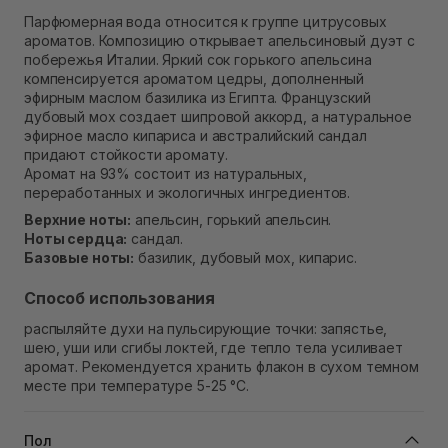
Самовывоз Ровно
Парфюмерная вода относится к группе цитрусовых
Нет в наличии!
ароматов. Композицию открывает апельсиновый дуэт с
Самовывоз г. Ровно, ул. Кулика и Гудачека 23 (ТЦ
побережья Италии. Яркий сок горького апельсина
Экватор)
компенсируется ароматом цедры, дополненный
В наличии
эфирным маслом базилика из Египта. Французский
дубовый мох создает шипровой аккорд, а натуральное
эфирное масло кипариса и австралийский сандал
придают стойкости аромату.
Аромат на 93% состоит из натуральных,
переработанных и экологичных ингредиентов.
Верхние ноты:
апельсин, горький апельсин.
Ноты сердца:
сандал.
Базовые ноты:
базилик, дубовый мох, кипарис.
Способ использования
распыляйте духи на пульсирующие точки: запястье,
шею, уши или сгибы локтей, где тепло тела усиливает
аромат. Рекомендуется хранить флакон в сухом темном
месте при температуре 5-25 °C.
Пол