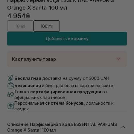
Парфюмерная вода ESSENTIAL PARFUMS
Orange X Santal 100 мл
4 954₴
10 ml
100 ml
Добавить в корзину
Как получить товар
Доставка Новой Почтой
В наличии
Бесплатная
доставка на сумму от 3000 UAH
Самовывоз г. Луцк, Винниченка 4
Безопасная
и быстрая оплата картой на сайте
Нет в наличии!
Только
сертифицированная продукция
от
Самовывоз г. Львов, ул. Академика Подстригача,
официальных партнеров
1В (Duck's Lake)
Персональная
система бонусов
, лояльности и
В наличии
скидок
Самовывоз Львов (Ивана Франко 36)
Нет в наличии!
Самовывоз г. Львов ул. Степана Бандеры 43
Описание Парфюмерная вода ESSENTIAL PARFUMS
Orange X Santal 100 мл
Нет в наличии!