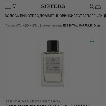
ВОЛОСЫ
ЛИЦО
ТЕЛО
ДОМ
МЕРЧ
НОВИНКИ
БЕСТСЕЛЛЕРЫ
АКЦ
Главная
Тело
Духи
Парфюмерная вода
ESSENTIAL PARFUMS Orange X 
|
|
|
|
ESSENTIAL PARFUMS
|
ORANGE X SANTAL