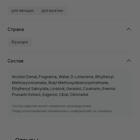
для женщин
для мужчин
Страна
Франция
Состав
Alcohol Denat, Fragrance, Water, D-Limonene, Ethylhexyl
Methoxycinnamate, Butyl Methoxydibenzoylmethane,
Ethylhexyl Salicylate, Linalool, Geraniol, Coumarin, Evernia
Prunastri Extract, Eugenol, Citral, Citronellol.
Состав средства может изменяться производителем.
Перед использованием ознакомьтесь с информацией на упаковке.