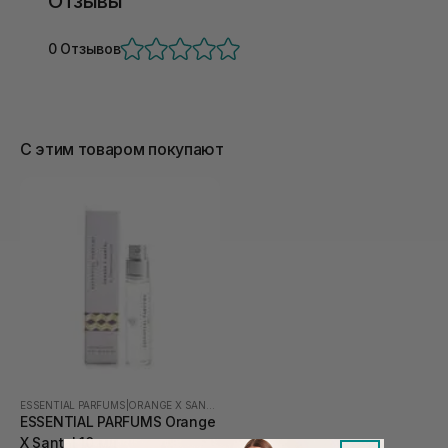
Отзывы
0 Отзывов
С этим товаром покупают
ESSENTIAL PARFUMS
|
ORANGE X SANTAL
ESSENTIAL PARFUMS Orange
X Santal 10 мл