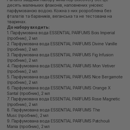
Самовивіз м. Рівне, вул. Кулика і Гудачека 23 (ТЦ
десять маленьких флаконів, наповнених унісекс
Екватор)
парфумованою водою. Кожна з них розроблена без
Немає в наявності!
фталатів та барвників, веганська та не тестована на
тваринах.
До набору входить:
1. Парфумована вода ESSENTIAL PARFUMS Bois Imperial
(пробник), 2 мл
2. Парфумована вода ESSENTIAL PARFUMS Divine Vanille
(пробник), 2 мл
3. Парфумована вода ESSENTIAL PARFUMS Fig Infusion
(пробник), 2 мл
4. Парфумована вода ESSENTIAL PARFUMS Mon Vetiver
(пробник), 2 мл
5. Парфумована вода ESSENTIAL PARFUMS Nice Bergamote
(пробник), 2 мл
6. Парфумована вода ESSENTIAL PARFUMS Orange X
Santal (пробник), 2 мл
7. Парфумована вода ESSENTIAL PARFUMS Rose Magnetic
(пробник), 2 мл
8. Парфумована вода ESSENTIAL PARFUMS The
Musc (пробник), 2 мл
9. Парфумована вода ESSENTIAL PARFUMS Patchouli
Mania (пробник), 2 мл