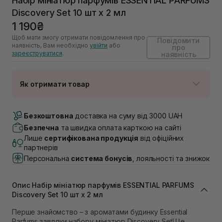
Набір мініатюр парфумів ESSENTIAL PARFUMS
Discovery Set 10 шт х 2 мл
1 190₴
Щоб мати змогу отримати повідомлення про
Повідомити
наявність, Вам необхідно
увійти
або
про
зареєструватися
.
наявність
Як отримати товар
Доставка Новою Поштою
Немає в наявності!
Безкоштовна
доставка на суму від 3000 UAH
Самовивіз м. Луцьк, вул. Винниченка 4
Безпечна
та швидка оплата карткою на сайті
Немає в наявності!
Лише
сертифікована продукція
від офіційних
Самовивіз м. Львів, вул. Академіка Підстригача, 1В
партнерів
(Duck’s Lake)
Персональна
система бонусів
, лояльності та знижок
Немає в наявності!
Самовивіз м. Львів, вул. Івана Франка 36
Немає в наявності!
Опис Набір мініатюр парфумів ESSENTIAL PARFUMS
Самовивіз м. Львів, вул. Степана Бандери 45
Discovery Set 10 шт х 2 мл
Немає в наявності!
Самовивіз м. Рівне, вул. 16-го Липня, 15
Перше знайомство – з ароматами будинку Essential
Немає в наявності!
Parfums завдяки набору мініатюр Discovery Set! Це