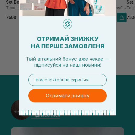
Set Bestsellers 5х3 мл
Ayurvedique
Set 
Тестовий набір парфумів
Набір парфумів з ароматом амбри, ванілі та пачулі
Тест
750₴
3 738₴
750
ОТРИМАЙ ЗНИЖКУ
НА ПЕРШЕ ЗАМОВЛЕНЯ
Твій вітальний бонус вже чекає —
підписуйся
на
наші новини!
email
Отримати знижку
@sisters_stelmakh в Instagram
Підписатися