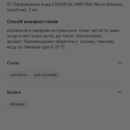
10. Парфумована вода ESSENTIAL PARFUMS Neroli Botanica
(пробник), 2 мл
Спосіб використання
розпилюйте парфуми на пульсуючі точки: зап’ястя, шию,
за вуха або згини ліктів, де тепло тіла посилює
аромат.
Рекомендуємо зберігати у сухому, темному
місці за температури 5-25 °C.
Стать
для жінок
для чоловіків
Країна
Франція