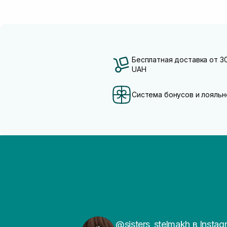
Бесплатная доставка от 3
UAH
Система бонусов и лояльн
@sisters_stelmakh в Instag