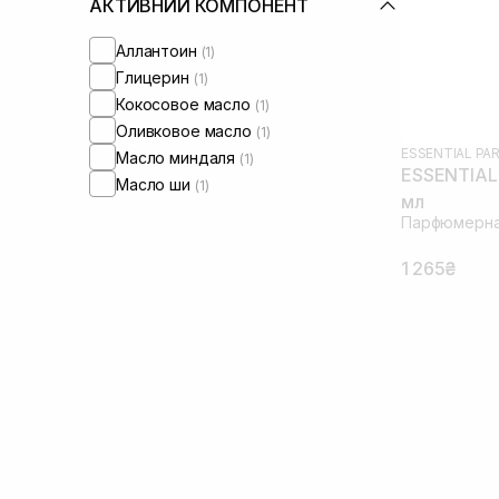
АКТИВНИЙ КОМПОНЕНТ
Аллантоин
(1)
Глицерин
(1)
Кокосовое масло
(1)
Оливковое масло
(1)
ESSENTIAL PA
Масло миндаля
(1)
ESSENTIAL 
Масло ши
(1)
мл
Парфюмерна
1 265₴