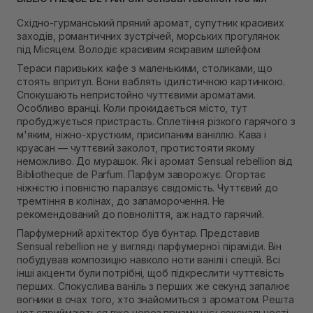
Немає в наявності!
Самовивіз м. Рівне, вул. 16-го Липня, 15
Східно-гурманський пряний аромат, супутник красивих
Немає в наявності!
заходів, романтичних зустрічей, морських прогулянок
Самовивіз м. Рівне, вул. Кулика і Гудачека 23 (ТЦ
під Місяцем. Володіє красивим яскравим шлейфом
Екватор)
Тераси паризьких кафе з маленькими, столиками, що
Немає в наявності!
стоять впритул. Вони ваблять ідилістичною картинкою.
Спокушають непристойно чуттєвими ароматами.
Особливо вранці. Коли прокидається місто, тут
пробуджується пристрасть. Сплетіння різкого гарячого з
м'яким, ніжно-хрустким, присипаним ваніллю. Кава і
круасан — чуттєвий заколот, протистояти якому
неможливо. До мурашок. Як і аромат Sensual rebellion від
Bibliotheque de Parfum. Парфум заворожує. Огортає
ніжністю і повністю паралізує свідомість. Чуттєвий до
тремтіння в колінах, до запаморочення. Не
рекомендований до повноліття, аж надто гарячий.
Парфумерний архітектор був бунтар. Представив
Sensual rebellion не у вигляді парфумерної піраміди. Він
побудував композицію навколо ноти ванілі і спецій. Всі
інші акценти були потрібні, щоб підкреслити чуттєвість
перших. Спокуслива ваніль з перших же секунд запалює
вогники в очах того, хто знайомиться з ароматом. Решта
нот сприймаються вже через призму цієї сексуальності.