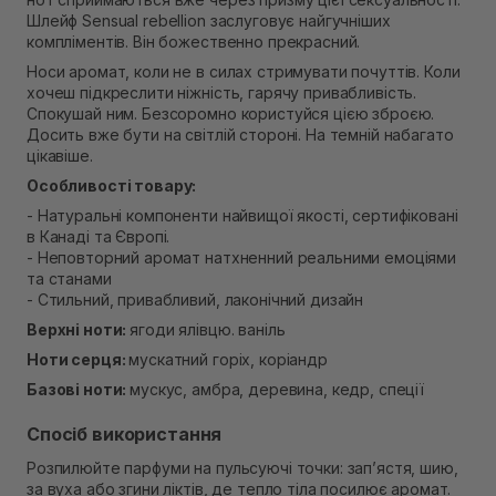
Шлейф Sensual rebellion заслуговує найгучніших
компліментів. Він божественно прекрасний.
Носи аромат, коли не в силах стримувати почуттів. Коли
хочеш підкреслити ніжність, гарячу привабливість.
Спокушай ним. Безсоромно користуйся цією зброєю.
Досить вже бути на світлій стороні. На темній набагато
цікавіше.
Особливості товару:
- Натуральні компоненти найвищої якості, сертифіковані
в Канаді та Європі.
- Неповторний аромат натхненний реальними емоціями
та станами
- Стильний, привабливий, лаконічний дизайн
Верхні ноти:
ягоди ялівцю. ваніль
Ноти серця:
мускатний горіх, коріандр
Базові ноти:
мускус, амбра, деревина, кедр, спеції
Спосіб використання
Розпилюйте парфуми на пульсуючі точки: зап’ястя, шию,
за вуха або згини ліктів, де тепло тіла посилює аромат.