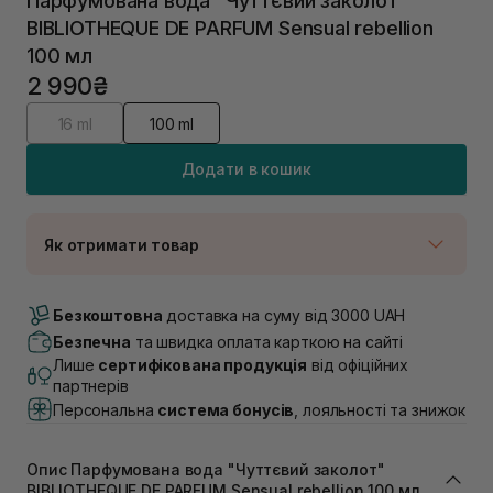
Парфумована вода "Чуттєвий заколот"
BIBLIOTHEQUE DE PARFUM Sensual rebellion
100 мл
2 990₴
16 ml
100 ml
Додати в кошик
Як отримати товар
Доставка Новою Поштою
Немає в наявності!
Безкоштовна
доставка на суму від 3000 UAH
Самовивіз м. Луцьк, вул. Винниченка 4
Безпечна
та швидка оплата карткою на сайті
В наявності
Лише
сертифікована продукція
від офіційних
Самовивіз м. Львів, вул. Академіка Підстригача, 1В
партнерів
(Duck’s Lake)
Персональна
система бонусів
, лояльності та знижок
Немає в наявності!
Самовивіз м. Львів, вул. Івана Франка 36
Немає в наявності!
Опис Парфумована вода "Чуттєвий заколот"
Самовивіз м. Львів, вул. Степана Бандери 45
BIBLIOTHEQUE DE PARFUM Sensual rebellion 100 мл