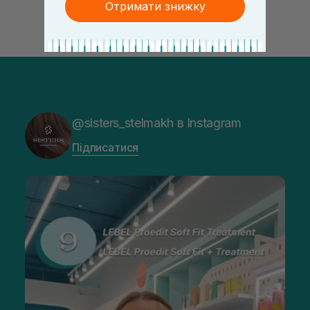
Отримати знижку
@sisters_stelmakh в Instagram
Підписатися