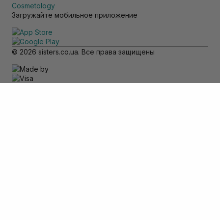
Cosmetology
Загружайте мобильное приложение
© 2026 sisters.co.ua. Все права защищены
Обратите внимание
Товар доступен только для самовывоза
Добавить в корзину
Отменить
Вход
Телефон
*