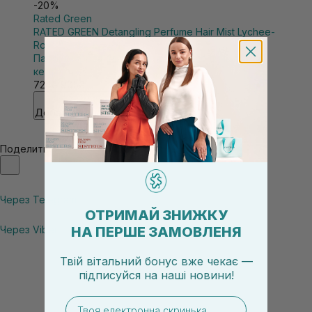
-20%
Rated Green
RATED GREEN Detangling Perfume Hair Mist Lychee-
Rose-Cedar 80 мл
Парфюмированный мист для волос личи-роза-
кедр
724₴
905₴
Добавить в корзину
Поделиться
Через Telegram
ОТРИМАЙ ЗНИЖКУ
Через Viber
НА ПЕРШЕ ЗАМОВЛЕНЯ
Твій вітальний бонус вже чекає —
підписуйся
на
наші новини!
email