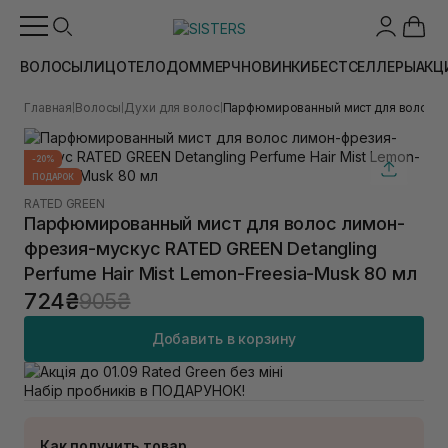
ВОЛОСЫ
ЛИЦО
ТЕЛО
ДОМ
МЕРЧ
НОВИНКИ
БЕСТСЕЛЛЕРЫ
АКЦ
Главная
Волосы
Духи для волос
Парфюмированный мист для волос ли
|
|
|
-20%
ПОДАРОК
RATED GREEN
Парфюмированный мист для волос лимон-
фрезия-мускус RATED GREEN Detangling
Perfume Hair Mist Lemon-Freesia-Musk 80 мл
724₴
905₴
Добавить в корзину
Набір пробників в ПОДАРУНОК!
Как получить товар