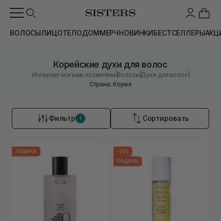
ВОЛОСЫ
ЛИЦО
ТЕЛО
ДОМ
МЕРЧ
НОВИНКИ
БЕСТСЕЛЛЕРЫ
АКЦ
Корейские духи для волос
|
|
|
Интернет магазин косметики
Волосы
Духи для волос
Страна: Корея
Фильтр
Сортировать
1
ПОДАРОК
-20%
ПОДАРОК