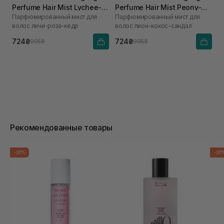
Perfume Hair Mist Lychee-
Perfume Hair Mist Peony-
Парфюмированный мист для
Парфюмированный мист для
Rose-Cedar 80 мл
Coconut-Sandal
волос личи-роза-кедр
волос пион-кокос-сандал
724₴
724₴
905₴
905₴
Рекомендованные товары
-20%
-20