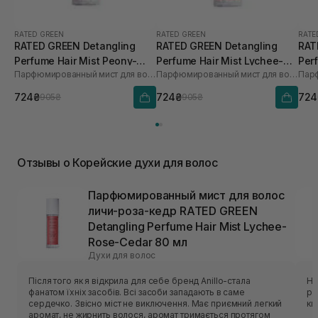
RATED GREEN
RATED GREEN
RATE
RATED GREEN Detangling
RATED GREEN Detangling
RAT
Perfume Hair Mist Peony-
Perfume Hair Mist Lychee-
Per
Парфюмированный мист для волос пион-кокос-сандал
Парфюмированный мист для волос личи-роза-кедр
Coconut-Sandal
Rose-Cedar 80 мл
Fre
724₴
724₴
724
905₴
905₴
Отзывы о Корейские духи для волос
Парфюмированный мист для волос
личи-роза-кедр RATED GREEN
Detangling Perfume Hair Mist Lychee-
Rose-Cedar 80 мл
Духи для волос
Після того як я відкрила для себе бренд Anillo-стала
Не
фанатом їхніх засобів. Всі засоби западають в саме
розхід Троянду не чую
сердечко. Звісно міст не виключення. Має приємний легкий
кв
аромат, не жирнить волося, аромат тримається протягом