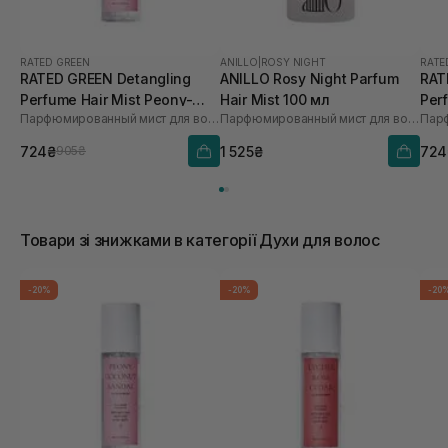
RATED GREEN
ANILLO
|
ROSY NIGHT
RATE
RATED GREEN Detangling
ANILLO Rosy Night Parfum
RAT
Perfume Hair Mist Peony-
Hair Mist 100 мл
Per
Парфюмированный мист для волос пион-кокос-сандал
Парфюмированный мист для волос
Coconut-Sandal
Ros
724₴
1 525₴
724
905₴
Товари зі знижками в категорії Духи для волос
-20%
-20%
-20