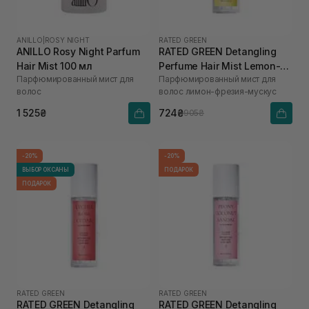
ANILLO
|
ROSY NIGHT
RATED GREEN
ANILLO Rosy Night Parfum
RATED GREEN Detangling
Hair Mist 100 мл
Perfume Hair Mist Lemon-
Парфюмированный мист для
Парфюмированный мист для
Freesia-Musk 80 мл
волос
волос лимон-фрезия-мускус
1 525₴
724₴
905₴
-20%
-20%
ВЫБОР ОКСАНЫ
ПОДАРОК
ПОДАРОК
RATED GREEN
RATED GREEN
RATED GREEN Detangling
RATED GREEN Detangling