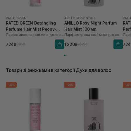
RATED GREEN
ANILLO
|
ROSY NIGHT
RATE
RATED GREEN Detangling
ANILLO Rosy Night Parfum
RAT
Perfume Hair Mist Peony-
Hair Mist 100 мл
Per
Парфюмированный мист для волос пион-кокос-сандал
Парфюмированный мист для волос
Coconut-Sandal
Ros
724₴
1 220₴
724
905₴
1 525₴
Товари зі знижками в категорії Духи для волос
-20%
-20%
-20