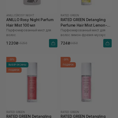
ANILLO
|
ROSY NIGHT
RATED GREEN
ANILLO Rosy Night Parfum
RATED GREEN Detangling
Hair Mist 100 мл
Perfume Hair Mist Lemon-
Парфюмированный мист для
Парфюмированный мист для
Freesia-Musk 80 мл
волос
волос лимон-фрезия-мускус
1 220₴
724₴
1 525₴
905₴
-20%
-20%
ВЫБОР ОКСАНЫ
ПОДАРОК
ПОДАРОК
RATED GREEN
RATED GREEN
RATED GREEN Detangling
RATED GREEN Detangling