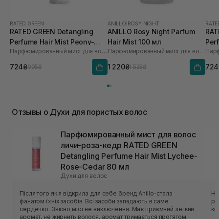
RATED GREEN
ANILLO
|
ROSY NIGHT
RATE
RATED GREEN Detangling
ANILLO Rosy Night Parfum
RAT
Perfume Hair Mist Peony-
Hair Mist 100 мл
Per
Парфюмированный мист для волос пион-кокос-сандал
Парфюмированный мист для волос
Coconut-Sandal
Ros
724₴
1 220₴
724
905₴
1 525₴
Отзывы о Духи для пористых волос
Парфюмированный мист для волос
личи-роза-кедр RATED GREEN
Detangling Perfume Hair Mist Lychee-
Rose-Cedar 80 мл
Духи для волос
Після того як я відкрила для себе бренд Anillo-стала
Не
фанатом їхніх засобів. Всі засоби западають в саме
розхід Троянду не чую
сердечко. Звісно міст не виключення. Має приємний легкий
кв
аромат, не жирнить волося, аромат тримається протягом