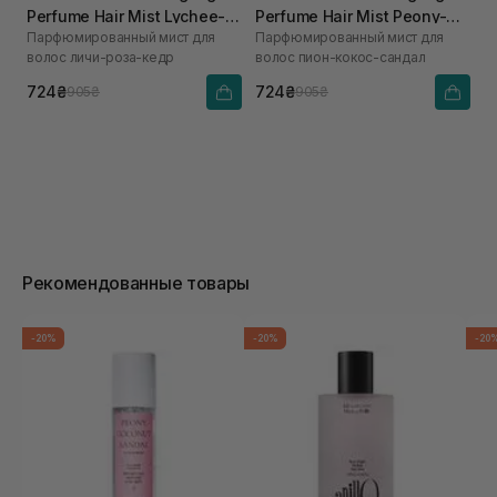
Perfume Hair Mist Lychee-
Perfume Hair Mist Peony-
Парфюмированный мист для
Парфюмированный мист для
Rose-Cedar 80 мл
Coconut-Sandal
волос личи-роза-кедр
волос пион-кокос-сандал
724₴
724₴
905₴
905₴
Рекомендованные товары
-20%
-20%
-20