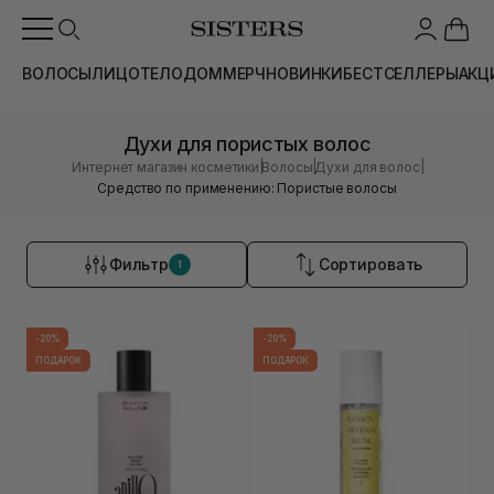
ВОЛОСЫ
ЛИЦО
ТЕЛО
ДОМ
МЕРЧ
НОВИНКИ
БЕСТСЕЛЛЕРЫ
АКЦ
Духи для пористых волос
|
|
|
Интернет магазин косметики
Волосы
Духи для волос
Средство по применению: Пористые волосы
Фильтр
Сортировать
1
-20%
-20%
ПОДАРОК
ПОДАРОК