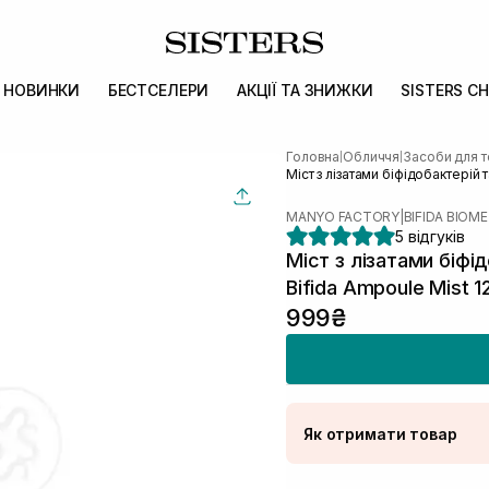
НОВИНКИ
БЕСТСЕЛЕРИ
АКЦІЇ ТА ЗНИЖКИ
SISTERS CH
Головна
Обличчя
Засоби для т
|
|
Міст з лізатами біфідобактері
MANYO FACTORY
|
BIFIDA BIOME
5 відгуків
Міст з лізатами біф
Bifida Ampoule Mist 
999₴
Як отримати товар
Доставка Новою По