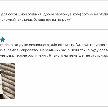
т для сухої шкіри обличчя, добре зволожує, комфортний на обл
кономний, вистачає більше ніж на пів року))
ка баночка дуже економного, якісного місту. Використовувала з
і замість сироватки. Нереальний засіб, який точно буду повторювати. Зволожує, засп
мілкодисперсне розпилення. Я такого напевне ще і не зустрічала
вторити.