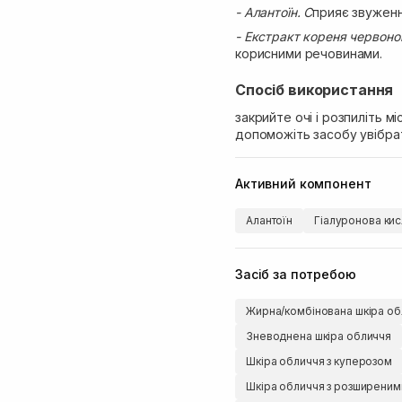
- Алантоїн. С
прияє звуженн
- Екстракт кореня червон
корисними речовинами.
Спосіб використання
закрийте очі і розпиліть мі
допоможіть засобу увібра
Активний компонент
Алантоїн
Гіалуронова кис
Засіб за потребою
Жирна/комбінована шкіра об
Зневоднена шкіра обличчя
Шкіра обличчя з куперозом
Шкіра обличчя з розширени