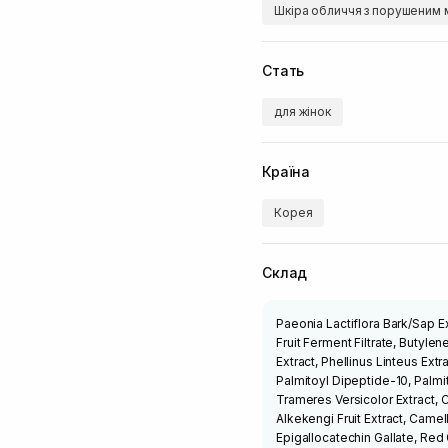
Шкіра обличчя з порушеним 
Стать
для жінок
Країна
Корея
Склад
Paeonia Lactiflora Bark/Sap E
Fruit Ferment Filtrate, Butyl
Extract, Phellinus Linteus Ex
Palmitoyl Dipeptide-10, Palmit
Trameres Versicolor Extract, C
Alkekengi Fruit Extract, Camel
Epigallocatechin Gallate, Red 