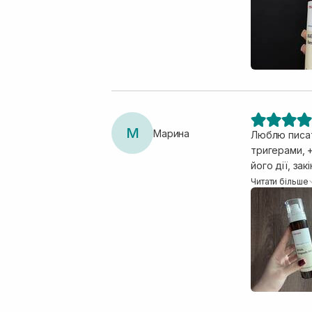
баночка з ро
спонжем.. та
обличчя. Я 
🤤 це виход
М
Марина
Люблю писати
тригерами, 
його дії, за
circadia роз
Читати більше
зволожує, з
спрямований 
регулярного
щиро реком