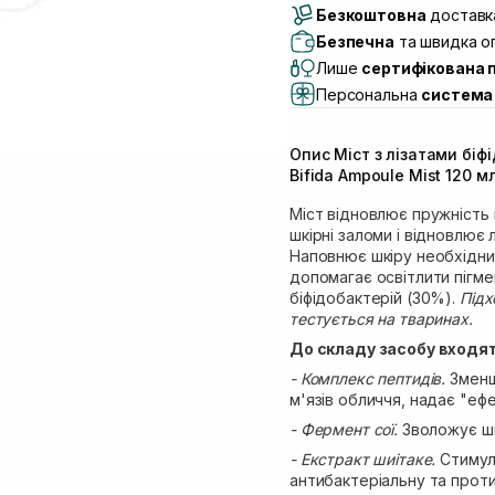
Безкоштовна
Самовивіз м. Луцьк, 
доставка
Самовивіз м. Львів, в
Безпечна
та швидка оп
(Duck’s Lake)
Лише
сертифікована 
Самовивіз м. Львів, в
Персональна
система 
Самовивіз м. Львів, 
Самовивіз м. Рівне, ву
Опис Міст з лізатами бі
Самовивіз м. Рівне, в
Bifida Ampoule Mist 120 м
Міст відновлює пружність 
шкірні заломи і відновлює 
Наповнює шкіру необхідни
допомагає освітлити пігме
біфідобактерій (30%).
Підх
тестується на тваринах.
До складу засобу входят
- Комплекс пептидів.
Зменш
м'язів обличчя, надає "еф
- Фермент сої.
Зволожує шкі
- Екстракт шиітаке.
Стимул
антибактеріальну та проти