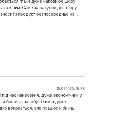
обається. ❣️ Він дуже наповнює шкіру
 також ним. Саме за рахунок дозатору
є наносити продукт безпосередньо на
є в наявності, тому змушена була обрати
иччя. ❤️ Мкксимальний комфорт - ось так
орті.
15.01.2025, 16:38
і під час нанесення, дуже економічний у
тя баночка засобу.. і чим я дуже
бу Ви вже помітите , як обличчя стає
ня використання (якщо використовувати
нкцій даного засобу.. дуже комфортна