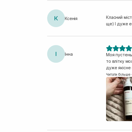
К
Класний міс
Ксенія
ще) І дуже е
І
Інна
Моя пустень
то влітку можна 
дуже якісне 
вже хочу по
Читати більше