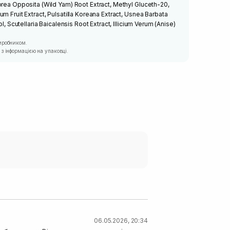
orea Opposita (Wild Yam) Root Extract, Methyl Gluceth-20,
m Fruit Extract, Pulsatilla Koreana Extract, Usnea Barbata
ol, Scutellaria Baicalensis Root Extract, Illicium Verum (Anise)
иробником.
з інформацією на упаковці.
06.05.2026, 20:34