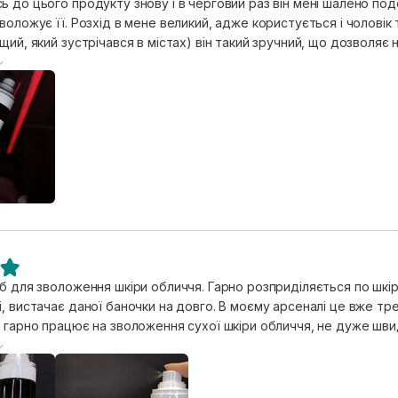
 до цього продукту знову і в черговий раз він мені шалено под
воложує її. Розхід в мене великий, адже користується і чоловік
щий, який зустрічався в містах) він такий зручний, що дозволя
контакту з руками, що є максимально гігієнічно. Його поки нема
ю, коли знову зможу повернутись до нього. Моя комбінована шкіра дуже добре реагує на цей
 вбирає його та залишає класний сатиновий фініш здорового обл
продукт. А пептиди в і так багатому складі - немов вишенька на т
б для зволоження шкіри обличчя. Гарно розприділяється по шкір
, вистачає даної баночки на довго. В моєму арсеналі це вже тре
би на
 тому варто трішки зачекати.. після нанесення тільки цього засо
алите, наповнене, зволожене.. ефект буде помітний вже після д
чері).. помітно нормалізує водний баланс, як одна з головних фу