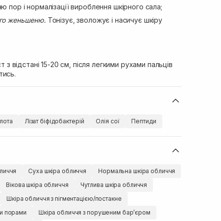
ю пор і нормалізації вироблення шкірного сала;
ого женьшеню.
Тонізує, зволожує і насичує шкіру
ст з відстані 15-20 см, після легкими рухами пальців
тись.
лота
Лізат біфідобактерій
Олія сої
Пептиди
личчя
Суха шкіра обличчя
Нормальна шкіра обличчя
Вікова шкіра обличчя
Чутлива шкіра обличчя
Шкіра обличчя з пігментацією/постакне
ми порами
Шкіра обличчя з порушеним барʼєром