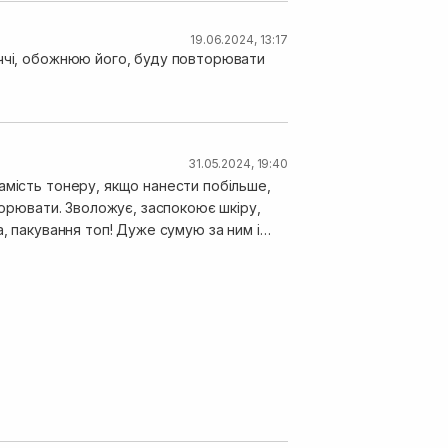
19.06.2024, 13:17
иччі, обожнюю його, буду повторювати
31.05.2024, 19:40
амість тонеру, якщо нанести побільше,
окоює шкіру,
, пакування топ! Дуже сумую за ним і