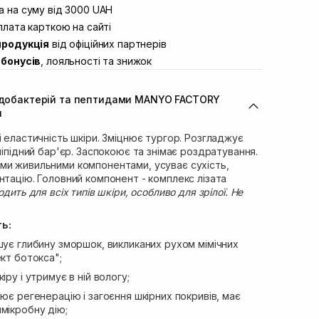
вул. Винниченка 4
 на суму від 3000 UAH
В наявності
ул. Академіка Підстригача, 1В
лата карткою на сайті
Немає в наявності!
продукція
від офіційних партнерів
ул. Івана Франка 36
В наявності
бонусів
, лояльності та знижок
вул. Степана Бандери 45
В наявності
л. 16-го Липня, 15
В наявності
фідобактерій та пептидами MANYO FACTORY
ул. Кулика і Гудачека 23 (ТЦ Екватор)
В наявності
л
і еластичність шкіри. Зміцнює тургор. Розгладжує
ліпідний бар'єр. Заспокоює та знімає роздратування.
ми живильними компонентами, усуває сухість,
нтацію. Головний компонент - комплекс лізата
одить для всіх типів шкіри, особливо для зрілої. Не
ь:
ує глибину зморшок, викликаних рухом мімічних
ект ботокса";
ру і утримує в ній вологу;
ює регенерацію і загоєння шкірних покривів, має
мікробну дію;