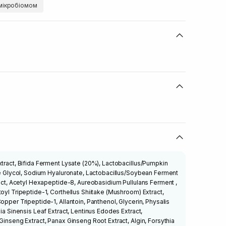
мікробіомом
xtract, Bifida Ferment Lysate (20%), Lactobacillus/Pumpkin
ene Glycol, Sodium Hyaluronate, Lactobacillus/Soybean Ferment
tract, Acetyl Hexapeptide-8, Aureobasidium Pullulans Ferment ,
oyl Tripeptide-1, Corthellus Shiitake (Mushroom) Extract,
opper Tripeptide-1, Allantoin, Panthenol, Glycerin, Physalis
lia Sinensis Leaf Extract, Lentinus Edodes Extract,
Ginseng Extract, Panax Ginseng Root Extract, Algin, Forsythia