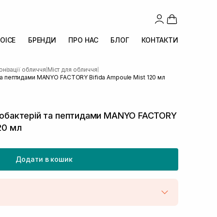
OICE
БРЕНДИ
ПРО НАС
БЛОГ
КОНТАКТИ
онізації обличчя
Міст для обличчя
|
|
й та пептидами MANYO FACTORY Bifida Ampoule Mist 120 мл
ідобактерій та пептидами MANYO FACTORY
120 мл
Додати в кошик
штою
В наявності