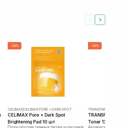
-20%
-25%
CELIMAX
|
CELIMAX PORE + DARK SPOT
TRANSPARENT-LAB
л
CELIMAX Pore + Dark Spot
TRANSPARENT-LAB
Brightening Pad 10 шт
Toner 130 мл
Пэды против темных пятен и расширенных пор