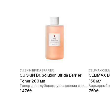
CU SKIN
|
BIFIDA BARRIER
CELIMAX
|
CELI
CU SKIN Dr. Solution Bifida Barrier
CELIMAX Du
Toner 200 мл
150 мл
Тонер для глубокого увлажнения с лизатом бифидобактерий 85%
Барьерный 
1 476₴
750₴