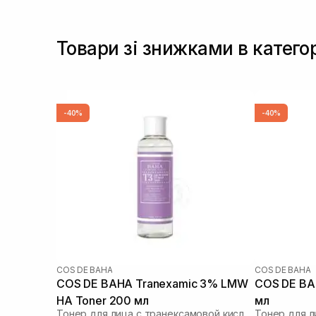
Товари зі знижками в катего
-40%
-40%
COS DE BAHA
COS DE BAHA
COS DE BAHA Tranexamic 3% LMW
COS DE BAH
HA Toner 200 мл
мл
Тонер для лица с транексамовой кислотой