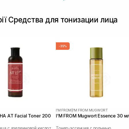
рії Средства для тонизации лица
-35%
I'M FROM
|
I'M FROM MUGWORT
A AT Facial Toner 200
I'M FROM Mugwort Essence 30 м
Тонер для лица с азелеиновой кислотой
Тонер-эссенция с полынью