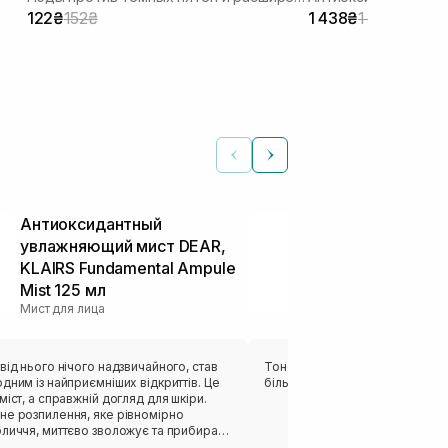
122₴
152₴
1 438₴
1 917₴
Антиоксидантный
Освежающий
увлажняющий мист DEAR,
нормальной 
KLAIRS Fundamental Ampule
DCL Skin Fre
Тонеры и тоники
Mist 125 мл
Мист для лица
від нього нічого надзвичайного, став
Тонер просто базовий чекала 
дним із найприємніших відкриттів. Це
більшого, чи буду його повтор
міст, а справжній догляд для шкіри.
не розпилення, яке рівномірно
бличчя, миттєво зволожує та прибирає
тягнутості. Після використання шкіра