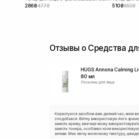
286₴
477₴
510₴
850₴
Отзывы о Средства дл
HUGS Annona Calming Li
80 мл
Лосьоны для лица
Користуюся засобом вже деякий час, мені ві
сподобався. Влітку використовую його зранк
замість крему, ввечері можу використовуват
замість тонера, особливо коли використовую
активи. Має легку молочкову текстуру, швидк
вбирається і не залишає липкості. Аромат тро