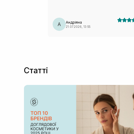
незвичний - нагадує суміш трав:)
Андріяна
А
21.07.2026, 13:55
Статті