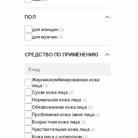
HydroPeptide
(+4)
I'm From
(+14)
IS Clinical
ПОЛ
(+1)
Instytutum
(+5)
для женщин
(3)
Lalarecipe
(+5)
для мужчин
(2)
Manyo Factory
(+10)
Medicube
(+3)
Medik8
(+5)
СРЕДСТВО ПО ПРИМЕНЕНИЮ
Needly
(+6)
Numbuzin
(+1)
Perolite
(+1)
Жирная/комбинированная кожа
Purito
(+1)
лица
(3)
Question and Answer
(+1)
Сухая кожа лица
(2)
Real Barrier
(+2)
Нормальная кожа лица
(2)
Rejuran
(+1)
Обезвоженная кожа лица
(2)
Rosy Drop
(+1)
Проблемная кожа /акне лица
(2)
Round Lab
(+4)
Возрастная кожа лица
(3)
Skin1004
(+3)
Чувствительная кожа лица
(2)
Sorted Skin
(+1)
Кожа лица с куперозом
(2)