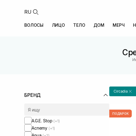
RU
ВОЛОСЫ
ЛИЦО
ТЕЛО
ДОМ
МЕРЧ
Н
Сре
И
Circadia
БРЕНД
ПОДАРОК
A.G.E. Stop
(+1)
Acnemy
(+1)
Anua
(+2)