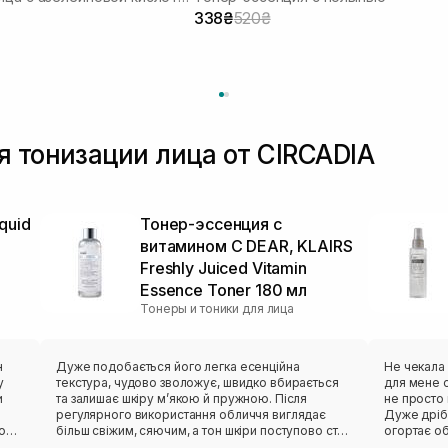
338₴
520₴
я тонизации лица от CIRCADIA
quid
Тонер-эссенция с
витамином C DEAR, KLAIRS
Freshly Juiced Vitamin
Essence Toner 180 мл
Тонеры и тоники для лица
н
Дуже подобається його легка есенційна
Не чекала 
у
текстура, чудово зволожує, швидко вбирається
для мене о
и
та залишає шкіру м’якою й пружною. Після
не просто 
регулярного використання обличчя виглядає
Дуже дріб
о
більш свіжим, сяючим, а тон шкіри поступово стає
огортає о
хи
рівнішим.
відчуття с