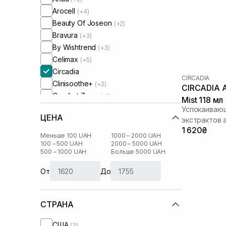
Arocell
(+4)
Beauty Of Joseon
(+2)
Bravura
(+3)
By Wishtrend
(+3)
Celimax
(+5)
Circadia
CIRCADIA
Clinisoothe+
(+2)
CIRCADIA Aloe & Calendula Calming
Comfort Zone
(+1)
Mist 118 мл
Cos De Baha
(+5)
Успокаивающ
ЦЕНА
Cosmedix
экстрактов 
(+1)
1 620₴
Cu Skin
(+8)
Меньше 100 UAH
1000 – 2000 UAH
DCL
100 – 500 UAH
2000 – 5000 UAH
(+2)
500 – 1000 UAH
Больше 5000 UAH
DMK
(+4)
Dear, Klairs
(+9)
От
До
Dr. Althea
(+4)
Dr. Ceuracle
(+9)
СТРАНА
Geek and Gorgeous
(+4)
Hugs
(+2)
США
(3)