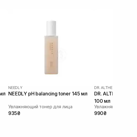
NEEDLY
DR. ALTHEA
|
DR. ALTHEA
 мл
NEEDLY pH balancing toner 145 мл
DR. ALTHEA 345 Re
100 мл
Увлажняющий тонер для лица
935₴
990₴