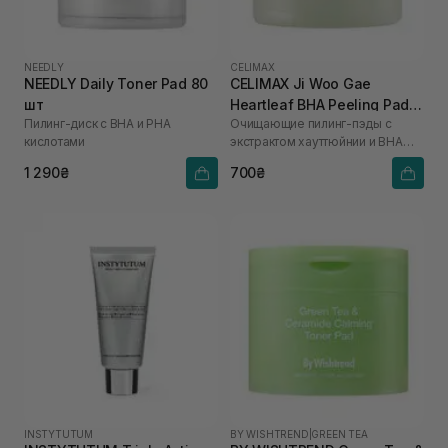
NEEDLY
CELIMAX
NEEDLY Daily Toner Pad 80
CELIMAX Ji Woo Gae
шт
Heartleaf BHA Peeling Pad
Пилинг-диск с BHA и PHA
Очищающие пилинг-пэды с
60 шт
кислотами
экстрактом хауттюйнии и BHA
кислотами
1 290₴
700₴
INSTYTUTUM
BY WISHTREND
|
GREEN TEA