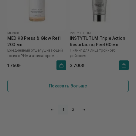
MEDIK8
INSTYTUTUM
MEDIK8 Press & Glow Refil
INSTYTUTUM Triple Action
200 мл
Resurfacing Peel 60 мл
Ежедневный отшелушивающий
Пилинг для лица тройного
тоник с РНА и активатором
действия
ферментов
1 750₴
3 700₴
Показать больше
←
1
2
→