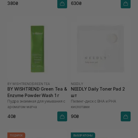
380₴
630₴
BY WISHTREND
|
GREEN TEA
NEEDLY
BY WISHTREND Green Tea &
NEEDLY Daily Toner Pad 2
Enzyme Powder Wash 1 г
шт
Пудра энзимная для умывания с
Пилинг-диск с BHA и PHA
ароматом матча
кислотами
40₴
90₴
ПОДАРОК
ВЫБОР ИЛОНЫ