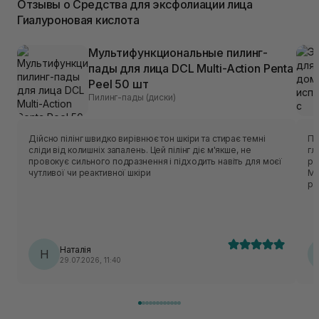
Отзывы о Средства для эксфолиации лица
Гиалуроновая кислота
Мультифункциональные пилинг-
пады для лица DCL Multi-Action Penta
Peel 50 шт
Пилинг-пады (диски)
Дійсно пілінг швидко вирівнює тон шкіри та стирає темні
Потужний 
сліди від колишніх запалень. Цей пілінг діє м'якше, не
гл
провокує сильного подразнення і підходить навіть для моєї
ро
чутливої чи реактивної шкіри
Ма
ро
Наталія
Н
29.07.2026, 11:40