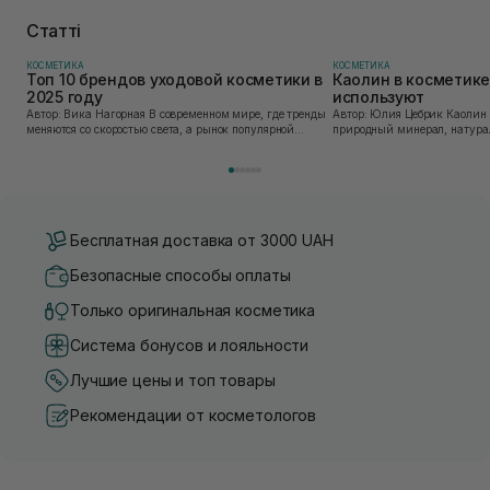
Статті
КОСМЕТИКА
КОСМЕТИКА
Топ 10 брендов уходовой косметики в
Каолин в косметике:
2025 году
используют
Автор: Вика Нагорная В современном мире, где тренды
Автор: Юлия Цебрик Каолин в косметологии – это
меняются со скоростью света, а рынок популярной
природный минерал, натурал
косметики переполнен новыми предложениями, выбор
имеет множество преимущес
средства для ухода становится настоящим вызовом....
головы, благодаря большому 
Бесплатная доставка от 3000 UAH
Безопасные способы оплаты
Только оригинальная косметика
Система бонусов и лояльности
Лучшие цены и топ товары
Рекомендации от косметологов