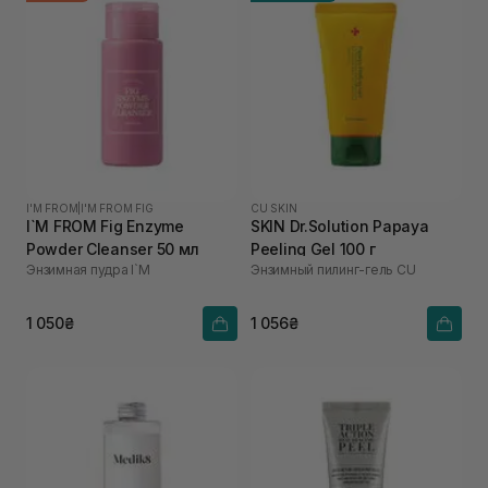
I'M FROM
|
I'M FROM FIG
CU SKIN
I`M FROM Fig Enzyme
SKIN Dr.Solution Papaya
Powder Cleanser 50 мл
Peeling Gel 100 г
Энзимная пудра I`M
Энзимный пилинг-гель СU
1 050₴
1 056₴