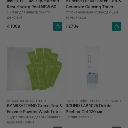
INSTYTUTUM Triple Action
BY WISHTREND Green Tea &
Resurfacing Peel NEW 60
Ceramide Calming Toner
Пилинг для лица тройного
Успокаивающие охлаждающие
мл
Pad 70 шт
действия
тонер-пэды
4 100₴
1 270₴
BY WISHTREND
|
GREEN TEA
ROUND LAB
|
ROUND LAB 1025 DOKDO
BY WISHTREND Green Tea &
ROUND LAB 1025 Dokdo
Enzyme Powder Wash 1 г х
Peeling Gel 120 мл
Пудра энзимная для умывания с
Пилинг-скатка
10 шт
ароматом матча