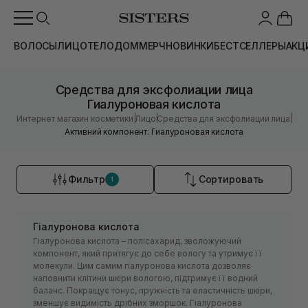
ВОЛОСЫ
ЛИЦО
ТЕЛО
ДОМ
МЕРЧ
НОВИНКИ
БЕСТСЕЛЛЕРЫ
АКЦ
Средства для эксфолиации лица
Гиалуроновая кислота
|
|
|
Интернет магазин косметики
Лицо
Средства для эксфолиации лица
Активний компонент: Гиалуроновая кислота
Фильтр
Сортировать
1
Гіалуронова кислота
Гіалуронова кислота – полісахарид, зволожуючий
компонент, який притягує до себе вологу та утримує її
молекули. Цим самим гіалуронова кислота дозволяє
наповнити клітини шкіри вологою, підтримує її водний
баланс. Покращує тонус, пружність та еластичність шкіри,
зменшує видимість дрібних зморшок. Гіалуронова