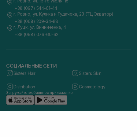
г. Ровно, ул. 16-го Июля, 15
+38 (097) 544-61-44
г. Ровно, ул. Кулика и Гудачека, 23 (ТЦ Экватор)
+38 (068) 209-34-88
г. Луцк, ул. Винниченка, 4
+38 (098) 076-60-62
СОЦИАЛЬНЫЕ СЕТИ
Sisters Hair
Sisters Skin
Distribution
Cosmetology
Загружайте мобильное приложение
© 2026 sisters.co.ua. Все права защищены