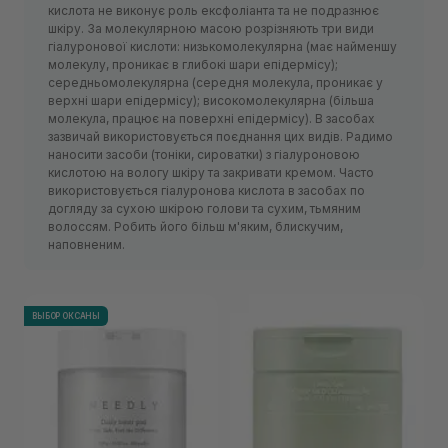
кислота не виконує роль ексфоліанта та не подразнює
шкіру. За молекулярною масою розрізняють три види
гіалуронової кислоти: низькомолекулярна (має найменшу
молекулу, проникає в глибокі шари епідермісу);
середньомолекулярна (середня молекула, проникає у
верхні шари епідермісу); високомолекулярна (більша
молекула, працює на поверхні епідермісу). В засобах
зазвичай використовується поєднання цих видів. Радимо
наносити засоби (тоніки, сироватки) з гіалуроновою
кислотою на вологу шкіру та закривати кремом. Часто
використовується гіалуронова кислота в засобах по
догляду за сухою шкірою голови та сухим, тьмяним
волоссям. Робить його більш м'яким, блискучим,
наповненим.
ВЫБОР ОКСАНЫ