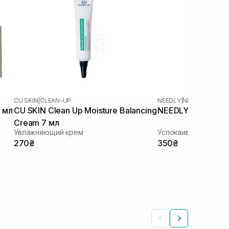
CU SKIN
|
CLEAN-UP
NEEDLY
|
NEEDLY CICAC
 мл
CU SKIN Clean Up Moisture Balancing
NEEDLY Cicachid R
Cream 7 мл
Увлажняющий крем
Успокаивающий кре
270₴
350₴