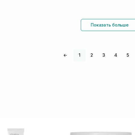
Показать больше
←
1
2
3
4
5