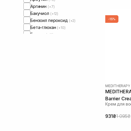
Аргинин
(+7)
Бакучиол
(+12)
-15%
Бензоил пероксид
(+2)
Бета-глюкан
(+10)
Бетаин
(+11)
Бисаболол
(+14)
Витамин B5
(+6)
Витамин Е
(+24)
Витамин C
(+31)
Витамин U
(+2)
Витамин К
(+6)
Галактомиссис
(+2)
MEDITHERAPY
Гомамелис
(+2)
MEDITHERA
Гвайазулен
(+14)
Barrier Cr
Крем для во
Гиалуроновая кислота
(+96)
Гидролизованный коллаген
(+6)
931₴
1 095₴
Глицерин
(+27)
Гликолевая кислота
(+5)