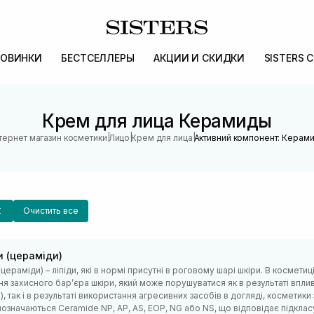
ОВИНКИ
БЕСТСЕЛЛЕРЫ
АКЦИИ И СКИДКИ
SISTERS 
Крем для лица Керамиды
|
|
|
тернет магазин косметики
Лицо
Крем для лица
Активний компонент: Керам
Очистить все
и (цераміди)
цераміди) – ліпіди, які в нормі присутні в роговому шарі шкіри. В космет
я захисного барʼєра шкіри, який може порушуватися як в результаті вплив
п.), так і в результаті використання агресивних засобів в догляді, космети
означаються Ceramide NP, AP, AS, EOP, NG або NS, що відповідає підкласу