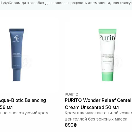
ті.\n\nКераміди в засобах для волосся працюють як емоленти, пригладжу
PURITO
qua-Biotic Balancing
PURITO Wonder Releaf Centel
 59 мл
Cream Unscented 50 мл
льно-зволожуючий крем
Крем для чувствительной кожи 
центеллой без эфирных масел
890₴