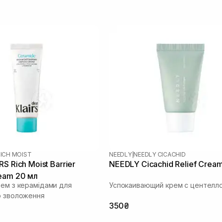
ICH MOIST
NEEDLY
|
NEEDLY CICACHID
S Rich Moist Barrier
NEEDLY Cicachid Relief Crea
eam 20 мл
рем з керамідами для
Успокаивающий крем с центелл
о зволоження
350₴