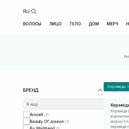
RU
ВОЛОСЫ
ЛИЦО
ТЕЛО
ДОМ
МЕРЧ
Н
Ин
Керамиды
БРЕНД
Керамід
Кераміди (
Arocell
(3)
відновленн
Beauty Of Joseon
мороз і т.
(2)
кераміди п
By Wishtrend
(1)