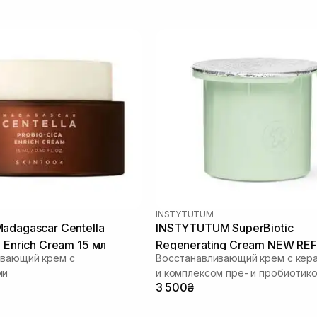
INSTYTUTUM
adagascar Centella
INSTYTUTUM SuperBiotic
 Enrich Cream 15 мл
Regenerating Cream NEW REF
ивающий крем с
Восстанавливающий крем с кер
50 мл
ми
и комплексом пре- и пробиотик
3 500₴