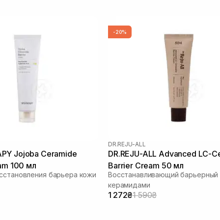
-20%
DR.REJU-ALL
PY Jojoba Ceramide
DR.REJU-ALL Advanced LC-C
eam 100 мл
Barrier Cream 50 мл
сстановления барьера кожи
Восстанавливающий барьерный 
керамидами
1 272₴
1 590₴