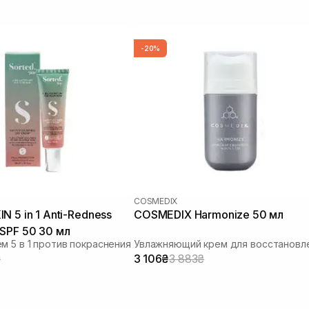
-20%
COSMEDIX
N 5 in 1 Anti-Redness
COSMEDIX Harmonize 50 мл
SPF 50 30 мл
м 5 в 1 против покраснения
₴
3 106₴
3 883₴