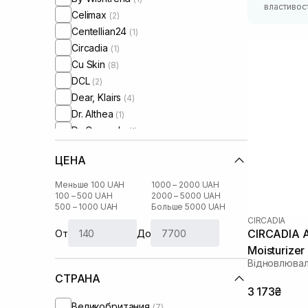
властивос
Celimax
(2)
Centellian24
(1)
Circadia
(1)
Cu Skin
(8)
DCL
(2)
Dear, Klairs
(4)
Dr. Althea
(1)
Dr. Ceuracle
(1)
Dr.Reju-All
(1)
ЦЕНА
Geek and Gorgeous
(1)
HydroPeptide
(2)
Меньше 100 UAH
1000 – 2000 UAH
I'm From
100 – 500 UAH
2000 – 5000 UAH
(1)
500 – 1000 UAH
Больше 5000 UAH
IS Clinical
(2)
CIRCADIA
Instytutum
(4)
CIRCADIA A
От
До
Lalarecipe
(2)
Moisturizer
Manyo Factory
Відновлюва
(1)
СТРАНА
Medicube
(1)
3 173₴
Medik8
(5)
Великобритания
(7)