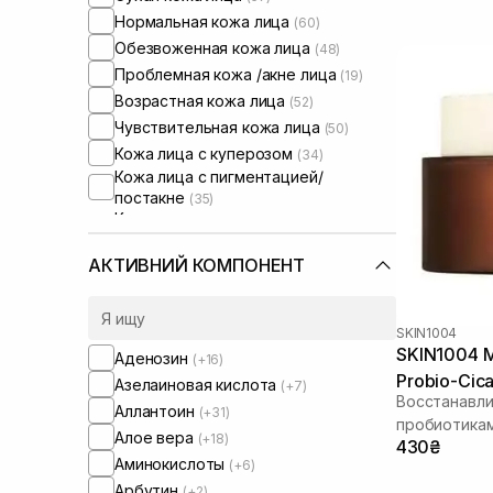
Нормальная кожа лица
(60)
Обезвоженная кожа лица
(48)
Проблемная кожа /акне лица
(19)
Возрастная кожа лица
(52)
Чувствительная кожа лица
(50)
Кожа лица с куперозом
(34)
Кожа лица с пигментацией/
постакне
(35)
Кожа лица с расширенными порами
(17)
Кожа лица с нарушенным
АКТИВНИЙ КОМПОНЕНТ
барьером
(49)
Кожа лица с нарушенным
микробиомом
(39)
SKIN1004
SKIN1004 M
Аденозин
(+16)
Probio-Cica
Азелаиновая кислота
(+7)
Восстанавл
Аллантоин
(+31)
пробиотика
Алое вера
(+18)
430₴
Аминокислоты
(+6)
Арбутин
(+2)