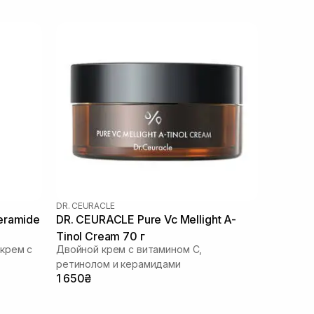
DR. CEURACLE
eramide
DR. CEURACLE Pure Vc Mellight A-
Tinol Cream 70 г
крем с
Двойной крем с витамином С,
ретинолом и керамидами
1 650₴