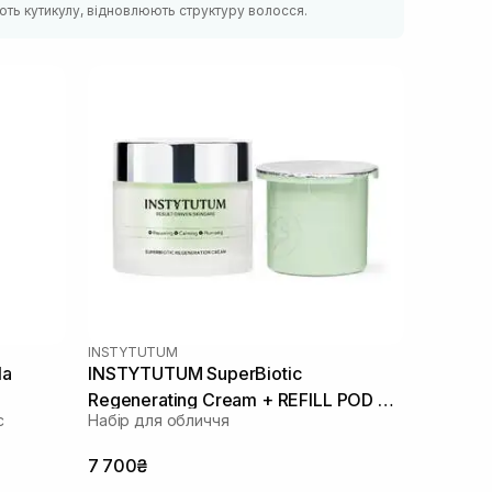
ють кутикулу, відновлюють структуру волосся.
INSTYTUTUM
la
INSTYTUTUM SuperBiotic
Regenerating Cream + REFILL POD 50
с
Набір для обличчя
мл, 50 мл
7 700₴