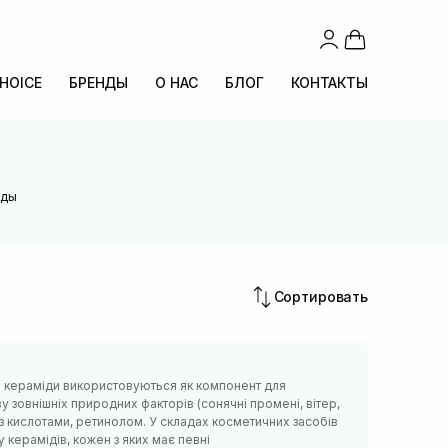
CHOICE
БРЕНДЫ
О НАС
БЛОГ
КОНТАКТЫ
иды
Сортировать
иці кераміди використовуються як компонент для
у зовнішніх природних факторів (сонячні промені, вітер,
ки з кислотами, ретинолом. У складах косметичних засобів
 керамідів, кожен з яких має певні