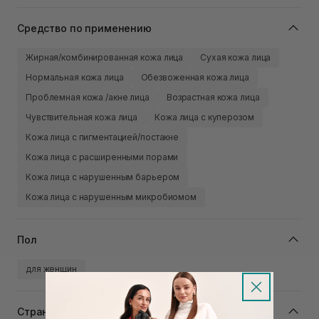
Средство по применению
Жирная/комбинированная кожа лица
Сухая кожа лица
Нормальная кожа лица
Обезвоженная кожа лица
Проблемная кожа /акне лица
Возрастная кожа лица
Чувствительная кожа лица
Кожа лица с куперозом
Кожа лица с пигментацией/постакне
Кожа лица с расширенными порами
Кожа лица с нарушенным барьером
Кожа лица с нарушенным микробиомом
Пол
для женщин
Страна