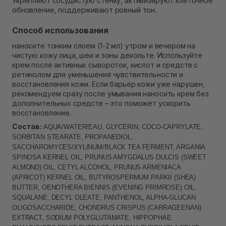
Укрепляют сосудистую стенку, активизируют клеточное
обновление, поддерживают ровный тон.
Способ использования
наносите тонким слоем (1-2 мл) утром и вечером на
чистую кожу лица, шеи и зоны декольте. Используйте
крем после активных сывороток, кислот и средств с
ретинолом для уменьшения чувствительности и
восстановления кожи. Если барьер кожи уже нарушен,
рекомендуем сразу после умывания наносить крем без
дополнительных средств – это поможет ускорить
восстановление.
Состав:
AQUA/WATER/EAU, GLYCERIN, COCO-CAPRYLATE,
SORBITAN STEARATE, PROPANEDIOL,
SACCHAROMYCES/XYLINUM/BLACK TEA FERMENT, ARGANIA
SPINOSA KERNEL OIL, PRUNUS AMYGDALUS DULCIS (SWEET
ALMOND) OIL, CETYL ALCOHOL, PRUNUS ARMENIACA
(APRICOT) KERNEL OIL, BUTYROSPERMUM PARKII (SHEA)
BUTTER, OENOTHERA BIENNIS (EVENING PRIMROSE) OIL,
SQUALANE, DECYL OLEATE, PANTHENOL, ALPHA-GLUCAN
OLIGOSACCHARIDE, CHONDRUS CRISPUS (CARRAGEENAN)
EXTRACT, SODIUM POLYGLUTAMATE, HIPPOPHAE