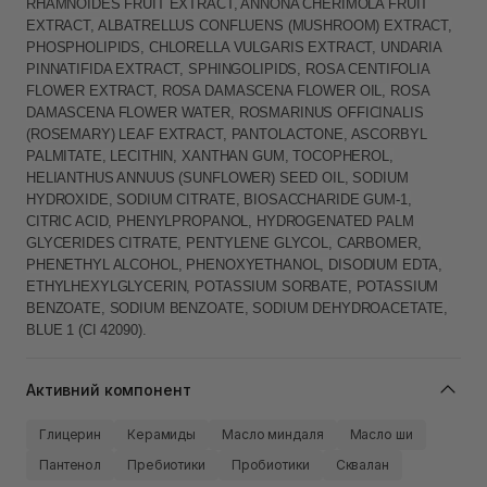
RHAMNOIDES FRUIT EXTRACT, ANNONA CHERIMOLA FRUIT
EXTRACT, ALBATRELLUS CONFLUENS (MUSHROOM) EXTRACT,
PHOSPHOLIPIDS, CHLORELLA VULGARIS EXTRACT, UNDARIA
PINNATIFIDA EXTRACT, SPHINGOLIPIDS, ROSA CENTIFOLIA
FLOWER EXTRACT, ROSA DAMASCENA FLOWER OIL, ROSA
DAMASCENA FLOWER WATER, ROSMARINUS OFFICINALIS
(ROSEMARY) LEAF EXTRACT, PANTOLACTONE, ASCORBYL
PALMITATE, LECITHIN, XANTHAN GUM, TOCOPHEROL,
HELIANTHUS ANNUUS (SUNFLOWER) SEED OIL, SODIUM
HYDROXIDE, SODIUM CITRATE, BIOSACCHARIDE GUM-1,
CITRIC ACID, PHENYLPROPANOL, HYDROGENATED PALM
GLYCERIDES CITRATE, PENTYLENE GLYCOL, CARBOMER,
PHENETHYL ALCOHOL, PHENOXYETHANOL, DISODIUM EDTA,
ETHYLHEXYLGLYCERIN, POTASSIUM SORBATE, POTASSIUM
BENZOATE, SODIUM BENZOATE, SODIUM DEHYDROACETATE,
BLUE 1 (CI 42090).
Активний компонент
Глицерин
Керамиды
Масло миндаля
Масло ши
Пантенол
Пребиотики
Пробиотики
Сквалан