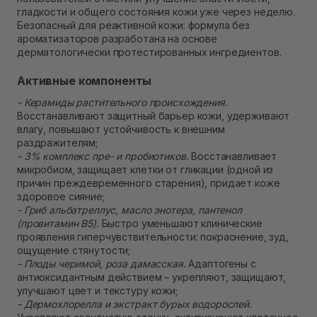
гладкости и общего состояния кожи уже через неделю.
Безопасный для реактивной кожи: формула без
ароматизаторов разработана на основе
дерматологически протестированных ингредиентов.
Активные компоненты
- Керамиды растительного происхождения.
Восстанавливают защитный барьер кожи, удерживают
влагу, повышают устойчивость к внешним
раздражителям;
- 3% комплекс пре- и пробиотиков.
Восстанавливает
микробиом, защищает клетки от гликации (одной из
причин преждевременного старения), придает коже
здоровое сияние;
- Гриб альбатреллус, масло энотера, пантенол
(провитамин В5).
Быстро уменьшают клинические
проявления гиперчувствительности: покраснение, зуд,
ощущение стянутости;
- Плоды черимой, роза дамасская.
Адаптогены с
антиоксидантным действием – укрепляют, защищают,
улучшают цвет и текстуру кожи;
- Дермохлорелла и экстракт бурых водорослей.