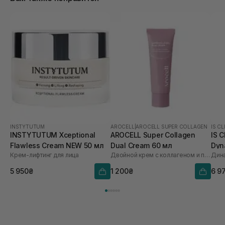
INSTYTUTUM
AROCELL
|
AROCELL SUPER COLLAGEN
IS CL
INSTYTUTUM Xceptional
AROCELL Super Collagen
IS 
Flawless Cream NEW 50 мл
Dual Cream 60 мл
Dyn
Крем-лифтинг для лица
Двойной крем с коллагеном и полинуклеотидами
5 950₴
1 200₴
6 9