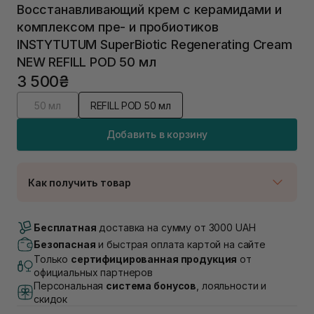
Восстанавливающий крем с керамидами и
комплексом пре- и пробиотиков
INSTYTUTUM SuperBiotic Regenerating Cream
NEW REFILL POD 50 мл
3 500₴
50 мл
REFILL POD 50 мл
Добавить в корзину
Как получить товар
Доставка Новой Почтой
В наличии
Бесплатная
доставка на сумму от 3000 UAH
Самовывоз г. Луцк, Винниченка 4
Безопасная
и быстрая оплата картой на сайте
В наличии
Только
сертифицированная продукция
от
Самовывоз г. Львов, ул. Академика Подстригача,
официальных партнеров
1В (Duck's Lake)
Персональная
система бонусов
, лояльности и
В наличии
скидок
Самовывоз Львов (Ивана Франко 36)