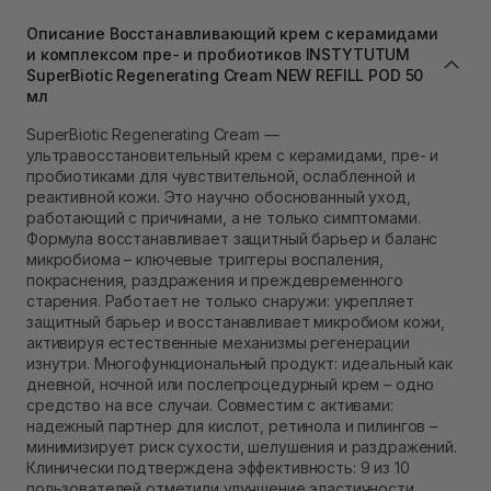
В наличии
Описание Восстанавливающий крем с керамидами
Самовывоз г. Львов ул. Степана Бандеры 43
и комплексом пре- и пробиотиков INSTYTUTUM
В наличии
SuperBiotic Regenerating Cream NEW REFILL POD 50
Самовывоз Ровно
мл
В наличии
Самовывоз г. Ровно, ул. Кулика и Гудачека 23 (ТЦ
SuperBiotic Regenerating Cream —
Экватор)
ультравосстановительный крем с керамидами, пре- и
В наличии
пробиотиками для чувствительной, ослабленной и
реактивной кожи. Это научно обоснованный уход,
работающий с причинами, а не только симптомами.
Формула восстанавливает защитный барьер и баланс
микробиома – ключевые триггеры воспаления,
покраснения, раздражения и преждевременного
старения. Работает не только снаружи: укрепляет
защитный барьер и восстанавливает микробиом кожи,
активируя естественные механизмы регенерации
изнутри. Многофункциональный продукт: идеальный как
дневной, ночной или послепроцедурный крем – одно
средство на все случаи. Совместим с активами:
надежный партнер для кислот, ретинола и пилингов –
минимизирует риск сухости, шелушения и раздражений.
Клинически подтверждена эффективность: 9 из 10
пользователей отметили улучшение эластичности,