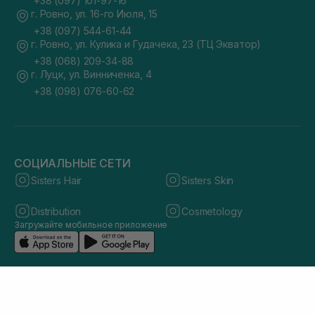
+38 (097) 101-97-16
г. Ровно, ул. 16-го Июля, 15
+38 (097) 544-61-44
г. Ровно, ул. Кулика и Гудачека, 23 (ТЦ Экватор)
+38 (068) 209-34-88
г. Луцк, ул. Винниченка, 4
+38 (098) 076-60-62
СОЦИАЛЬНЫЕ СЕТИ
Sisters Hair
Sisters Skin
Distribution
Cosmetology
Загружайте мобильное приложение