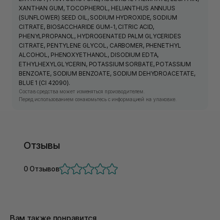
XANTHAN GUM, TOCOPHEROL, HELIANTHUS ANNUUS
(SUNFLOWER) SEED OIL, SODIUM HYDROXIDE, SODIUM
CITRATE, BIOSACCHARIDE GUM-1, CITRIC ACID,
PHENYLPROPANOL, HYDROGENATED PALM GLYCERIDES
CITRATE, PENTYLENE GLYCOL, CARBOMER, PHENETHYL
ALCOHOL, PHENOXYETHANOL, DISODIUM EDTA,
ETHYLHEXYLGLYCERIN, POTASSIUM SORBATE, POTASSIUM
BENZOATE, SODIUM BENZOATE, SODIUM DEHYDROACETATE,
BLUE 1 (CI 42090).
Состав средства может изменяться производителем.
Перед использованием ознакомьтесь с информацией на упаковке.
Отзывы
0 Отзывов
Вам также понравится