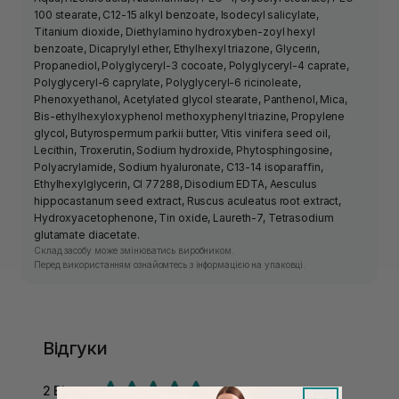
100 stearate, C12-15 alkyl benzoate, Isodecyl salicylate,
Titanium dioxide, Diethylamino hydroxyben-zoyl hexyl
benzoate, Dicaprylyl ether, Ethylhexyl triazone, Glycerin,
Propanediol, Polyglyceryl-3 cocoate, Polyglyceryl-4 caprate,
Polyglyceryl-6 caprylate, Polyglyceryl-6 ricinoleate,
Phenoxyethanol, Acetylated glycol stearate, Panthenol, Mica,
Bis-ethylhexyloxyphenol methoxyphenyl triazine, Propylene
glycol, Butyrospermum parkii butter, Vitis vinifera seed oil,
Lecithin, Troxerutin, Sodium hydroxide, Phytosphingosine,
Polyacrylamide, Sodium hyaluronate, C13-14 isoparaffin,
Ethylhexylglycerin, CI 77288, Disodium EDTA, Aesculus
hippocastanum seed extract, Ruscus aculeatus root extract,
Hydroxyacetophenone, Tin oxide, Laureth-7, Tetrasodium
glutamate diacetate.
Склад засобу може змінюватись виробником.
Перед використанням ознайомтесь з інформацією на упаковці.
Відгуки
2 Відгуки