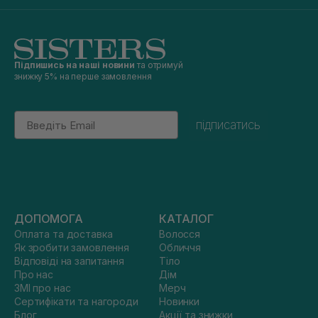
Підпишись на наші новини
та отримуй
знижку 5% на перше замовлення
Email
підписатись
ДОПОМОГА
КАТАЛОГ
Оплата та доставка
Волосся
Як зробити замовлення
Обличчя
Відповіді на запитання
Тіло
Про нас
Дім
ЗМІ про нас
Мерч
Сертифікати та нагороди
Новинки
Блог
Акції та знижки