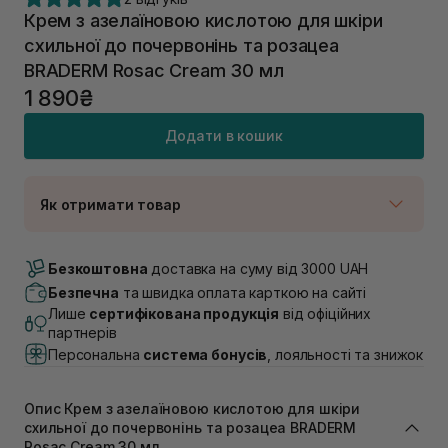
Крем з азелаїновою кислотою для шкіри
схильної до почервонінь та розацеа
BRADERM Rosac Cream 30 мл
1 890₴
Додати в кошик
Як отримати товар
Доставка Новою Поштою
В наявності
Безкоштовна
доставка на суму від 3000 UAH
Самовивіз м. Луцьк, вул. Винниченка 4
Безпечна
та швидка оплата карткою на сайті
В наявності
Лише
сертифікована продукція
від офіційних
Самовивіз м. Львів, вул. Академіка Підстригача, 1В
партнерів
(Duck’s Lake)
Персональна
система бонусів
, лояльності та знижок
Немає в наявності!
Самовивіз м. Львів, вул. Івана Франка 36
В наявності
Опис Крем з азелаїновою кислотою для шкіри
Самовивіз м. Львів, вул. Степана Бандери 45
схильної до почервонінь та розацеа BRADERM
В наявності
Rosac Cream 30 мл