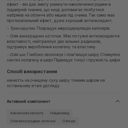
ефект - він дає змогу уникнути накопичення рідини в
підшкірній тканині, що іноді допомагає позбутися
набряків на обличчі або мішків під очима. Так само має
протизапальний ефект, дуже хороший антиоксидант.
- Троксерутин.
Покращує мікроциркуляцію капілярів.
-
Олія виноградних кісточок.
Має потужні антиоксидантні
властивості, нейтралізує дію вільних радикалів,
підтримує вироблення колагену та еластину.
- Олія ши.
Глибоко зволожує і пом'якшує шкіру Стимулює
синтез колагену в шкірі Підвищує тонус і пружність шкіри.
Спосіб використання
нанесіть на очищену суху шкіру тонким шаром на
останньому етапі догляду.
Активний компонент
Азелаїнова кислота
Ніацинамід
Олія виноградних кісточок
Олія ши