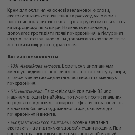
Самовивіз м. Рівне, вул. 16-го Липня, 15
Крем для обличчя на основі азелаїнової кислоти,
В наявності
екстрактів кінського каштана та рускусу, які разом з
Самовивіз м. Рівне, вул. Кулика і Гудачека 23 (ТЦ
олією виноградних кісточок і троксерутином впливають
Екватор)
на мікроциркуляцію шкіри. Наявність ніацинаміду
В наявності
допомагає протидіяти появі почервоніння, а гіалуронат
натрію, пантенол і масло ши допомагають заспокоїти та
зволожити шкіру та подразнення.
Активні компоненти
- 10% Азелаїнова кислота.
Бореться з висипаннями,
зменшує видимість пор, вирівнює тон та текстуру шкіри,
а також має антиоксидантні властивості та зменшує
почервоніння.
- 5% Нікотинамід.
Також відомий як вітамін В3 або
ніацинамід; один із найбільш потужних протизапальних
інгредієнтів у догляді за шкірою, ефективно заспокоює і
відновлює баланс подразненої шкіри, схильної до
почервоніння й висипів.
- Екстракт кінського каштана.
Головне завдання
екстракту - це підтримка здоров'я судин людини. При
нанесенні на шкіру компонент має протинабряковий