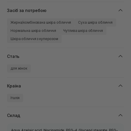
Засіб за потребою
Жирна/комбінована шкіра обличчя
Суха шкіра обличчя
Нормальна шкіра обличчя
Чутлива шкіра обличчя
Шкіра обличчя з куперозом
Стать
для жінок
Країна
Італія
Склад
Aqua, Azelaic acid, Niacinamide, PEG-4, Glyceryl stearate, PEG-