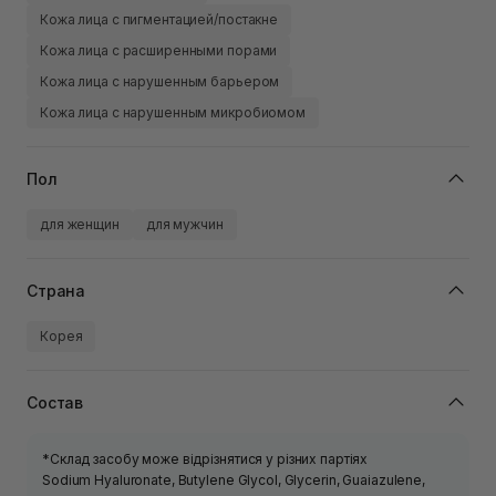
Кожа лица с пигментацией/постакне
Кожа лица с расширенными порами
Кожа лица с нарушенным барьером
Кожа лица с нарушенным микробиомом
Пол
для женщин
для мужчин
Страна
Корея
Состав
*Склад засобу може відрізнятися у різних партіях
Sodium Hyaluronate, Butylene Glycol, Glycerin, Guaiazulene,