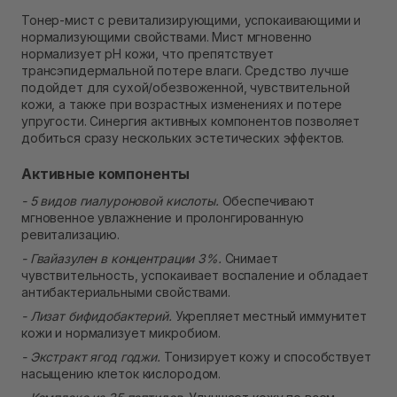
В наличии
Тонер-мист с ревитализирующими, успокаивающими и
Самовывоз г. Ровно, ул. Кулика и Гудачека 23 (ТЦ
нормализующими свойствами. Мист мгновенно
Экватор)
нормализует pH кожи, что препятствует
В наличии
трансэпидермальной потере влаги. Средство лучше
подойдет для сухой/обезвоженной, чувствительной
кожи, а также при возрастных изменениях и потере
упругости. Синергия активных компонентов позволяет
добиться сразу нескольких эстетических эффектов.
Активные компоненты
- 5 видов гиалуроновой кислоты.
Обеспечивают
мгновенное увлажнение и пролонгированную
ревитализацию.
- Гвайазулен в концентрации 3%.
Снимает
чувствительность, успокаивает воспаление и обладает
антибактериальными свойствами.
- Лизат бифидобактерий.
Укрепляет местный иммунитет
кожи и нормализует микробиом.
- Экстракт ягод годжи.
Тонизирует кожу и способствует
насыщению клеток кислородом.