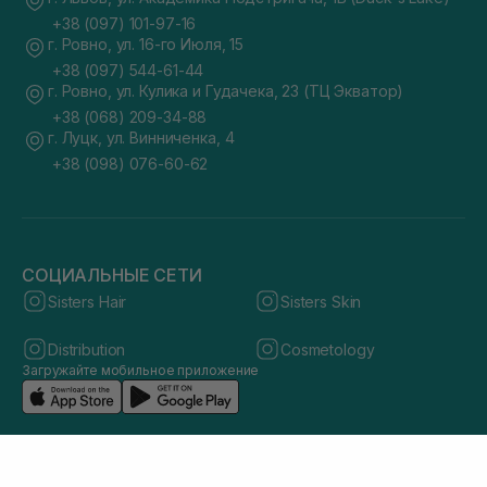
+38 (097) 101-97-16
г. Ровно, ул. 16-го Июля, 15
+38 (097) 544-61-44
г. Ровно, ул. Кулика и Гудачека, 23 (ТЦ Экватор)
+38 (068) 209-34-88
г. Луцк, ул. Винниченка, 4
+38 (098) 076-60-62
СОЦИАЛЬНЫЕ СЕТИ
Sisters Hair
Sisters Skin
Distribution
Cosmetology
Загружайте мобильное приложение