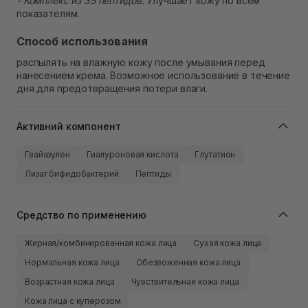
- Комплекс из 35 пептидов.
Улучшает кожу по всем
показателям.
Способ использования
распылять на влажную кожу после умывания перед
нанесением крема. Возможное использование в течение
дня для предотвращения потери влаги.
Активний компонент
Гвайазулен
Гиалуроновая кислота
Глутатион
Лизат бифидобактерий
Пептиды
Средство по применению
Жирная/комбинированная кожа лица
Сухая кожа лица
Нормальная кожа лица
Обезвоженная кожа лица
Возрастная кожа лица
Чувствительная кожа лица
Кожа лица с куперозом