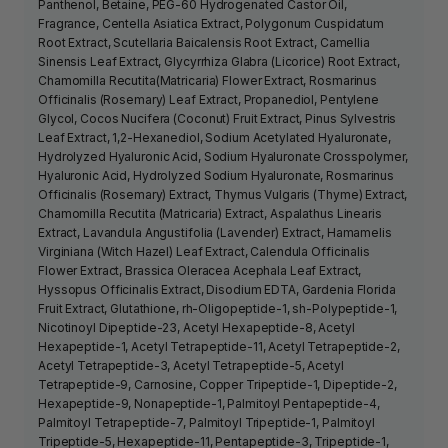
Panthenol, Betaine, PEG-60 Hydrogenated Castor Oil,
Fragrance, Centella Asiatica Extract, Polygonum Cuspidatum
Root Extract, Scutellaria Baicalensis Root Extract, Camellia
Sinensis Leaf Extract, Glycyrrhiza Glabra (Licorice) Root Extract,
Chamomilla Recutita(Matricaria) Flower Extract, Rosmarinus
Officinalis (Rosemary) Leaf Extract, Propanediol, Pentylene
Glycol, Cocos Nucifera (Coconut) Fruit Extract, Pinus Sylvestris
Leaf Extract, 1,2-Hexanediol, Sodium Acetylated Hyaluronate,
Hydrolyzed Hyaluronic Acid, Sodium Hyaluronate Crosspolymer,
Hyaluronic Acid, Hydrolyzed Sodium Hyaluronate, Rosmarinus
Officinalis (Rosemary) Extract, Thymus Vulgaris (Thyme) Extract,
Chamomilla Recutita (Matricaria) Extract, Aspalathus Linearis
Extract, Lavandula Angustifolia (Lavender) Extract, Hamamelis
Virginiana (Witch Hazel) Leaf Extract, Calendula Officinalis
Flower Extract, Brassica Oleracea Acephala Leaf Extract,
Hyssopus Officinalis Extract, Disodium EDTA, Gardenia Florida
Fruit Extract, Glutathione, rh-Oligopeptide-1, sh-Polypeptide-1,
Nicotinoyl Dipeptide-23, Acetyl Hexapeptide-8, Acetyl
Hexapeptide-1, Acetyl Tetrapeptide-11, Acetyl Tetrapeptide-2,
Acetyl Tetrapeptide-3, Acetyl Tetrapeptide-5, Acetyl
Tetrapeptide-9, Carnosine, Copper Tripeptide-1, Dipeptide-2,
Hexapeptide-9, Nonapeptide-1, Palmitoyl Pentapeptide-4,
Palmitoyl Tetrapeptide-7, Palmitoyl Tripeptide-1, Palmitoyl
Tripeptide-5, Hexapeptide-11, Pentapeptide-3, Tripeptide-1,