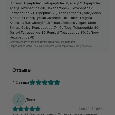
Biotinoyl Tripeptide-1, Tetrapeptide-30, Acetyl Octapeptide-3,
Acetyl Hexapeptide-38, Hexapeptide-2, Hexapeptide-10,
Tetrapeptide-21, Tripeptide-29, Bifida Ferment Lysate, Morus
Alba Fruit Extract, Lycium Chinense Fruit Extract, Fragaria
Ananassa (Strawberry) Fruit Extract, Berberis Vulgaris Stem
Extract, Galloyl Pentapeptide-74, Caffeoyl Tetrapeptide-80,
Galloyl Tetrapeptide-80, Feruloyl Tetrapeptide-80, Caffeoyl
Hexapeptide-82.
Состав средства может изменяться производителем.
Перед использованием ознакомьтесь с информацией на упаковке.
Отзывы
4 Отзыва
Д
Діана
17.06.2026, 18:58
Хороший базовий тонер. Формат дуже зручний,