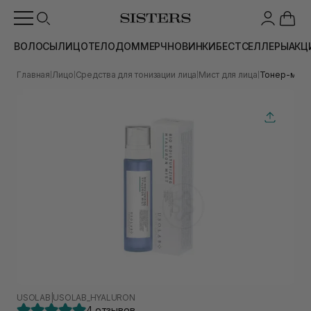
ВОЛОСЫ
ЛИЦО
ТЕЛО
ДОМ
МЕРЧ
НОВИНКИ
БЕСТСЕЛЛЕРЫ
АКЦ
Главная
Лицо
Средства для тонизации лица
Мист для лица
Тонер-мист 
|
|
|
|
USOLAB
|
USOLAB_HYALURON
4 отзывов