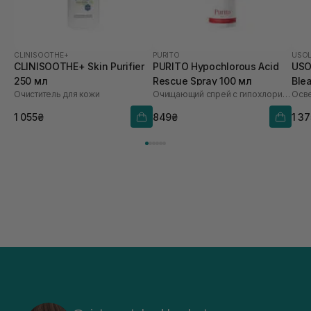
CLINISOOTHE+
PURITO
USO
CLINISOOTHE+ Skin Purifier
PURITO Hypochlorous Acid
USO
250 мл
Rescue Spray 100 мл
Ble
Очиститель для кожи
Очищающий спрей с гипохлоритной кислотой
1 055₴
849₴
1 3