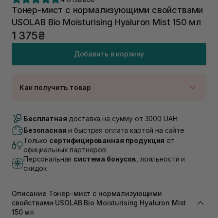
Тонер-мист с нормализующими свойствами
USOLAB Bio Moisturising Hyaluron Mist 150 мл
1 375₴
Добавить в корзину
Как получить товар
Доставка Новой Почтой
В наличии
Бесплатная
доставка на сумму от 3000 UAH
Самовывоз г. Луцк, Винниченка 4
Безопасная
и быстрая оплата картой на сайте
В наличии
Только
сертифицированная продукция
от
Самовывоз г. Львов, ул. Академика Подстригача,
официальных партнеров
1В (Duck's Lake)
Персональная
система бонусов
, лояльности и
В наличии
скидок
Самовывоз Львов (Ивана Франко 36)
В наличии
Описание Тонер-мист с нормализующими
Самовывоз г. Львов ул. Степана Бандеры 43
свойствами USOLAB Bio Moisturising Hyaluron Mist
В наличии
150 мл
Самовывоз Ровно