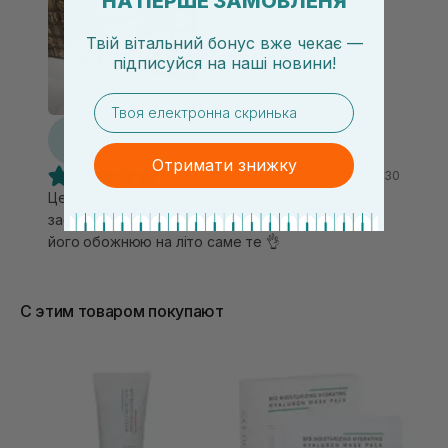
НА ПЕРШЕ ЗАМОВЛЕНЯ
Твій вітальний бонус вже чекає —
підписуйся
на
наші новини!
email
А
Анастасія
Отримати знижку
05.06.2025, 20:30
Це найкращий міст для шкіри , гарно зволожує ,
заспокоює шкіру , це вже моя 3 чи 4 баночка я
його обожнюю на літо саме те 👌
С этим товаром покупают