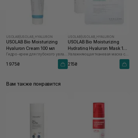
USOLAB
|
USOLAB_HYALURON
USOLAB
|
USOLAB_HYALURON
USOLAB Bio Moisturizing
USOLAB Bio Moisturizing
Hyaluron Cream 100 мл
Hydrating Hyaluron Mask 1
Гидро-крем для глубокого увлажнения с лифтинг эффектом
Увлажняющая тканевая маска с успокаивающим и антивозрастным действием
шт
1 975₴
215₴
Вам также понравится