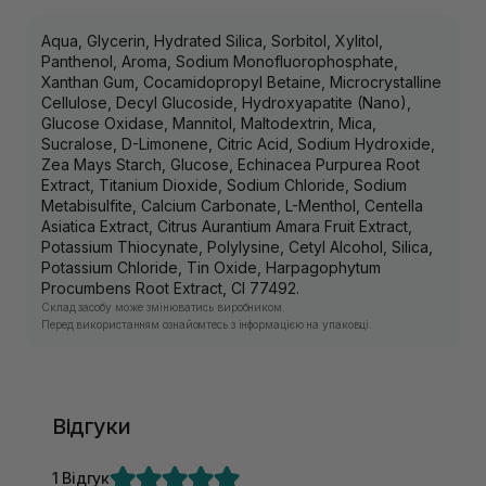
Aqua, Glycerin, Hydrated Silica, Sorbitol, Xylitol,
Panthenol, Aroma, Sodium Monofluorophosphate,
Xanthan Gum, Cocamidopropyl Betaine, Microcrystalline
Cellulose, Decyl Glucoside, Hydroxyapatite (Nano),
Glucose Oxidase, Mannitol, Maltodextrin, Mica,
Sucralose, D-Limonene, Citric Acid, Sodium Hydroxide,
Zea Mays Starch, Glucose, Echinacea Purpurea Root
Extract, Titanium Dioxide, Sodium Chloride, Sodium
Metabisulfite, Calcium Carbonate, L-Menthol, Centella
Asiatica Extract, Citrus Aurantium Amara Fruit Extract,
Potassium Thiocynate, Polylysine, Cetyl Alcohol, Silica,
Potassium Chloride, Tin Oxide, Harpagophytum
Procumbens Root Extract, CI 77492.
Склад засобу може змінюватись виробником.
Перед використанням ознайомтесь з інформацією на упаковці.
Відгуки
1 Відгук