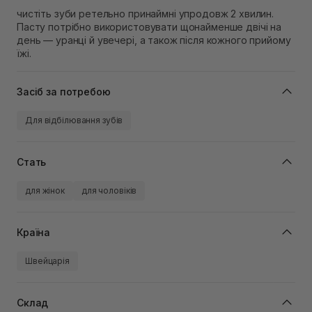
чистіть зуби ретельно принаймні упродовж 2 хвилин.
Пасту потрібно використовувати щонайменше двічі на
день — уранці й увечері, а також після кожного прийому
їжі.
Засіб за потребою
Для відбілювання зубів
Стать
для жінок
для чоловіків
Країна
Швейцарія
Склад