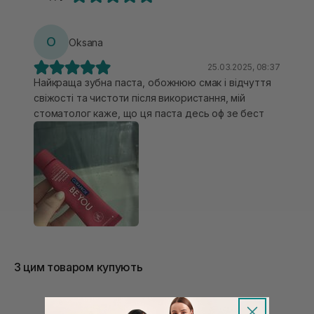
O
Oksana
25.03.2025, 08:37
Найкраща зубна паста, обожнюю смак і відчуття
свіжості та чистоти після використання, мій
стоматолог каже, що ця паста десь оф зе бест
З цим товаром купують