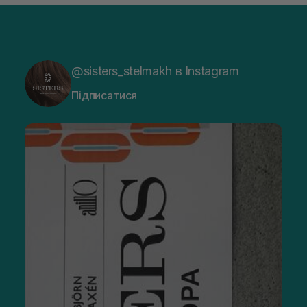
@sisters_stelmakh в Instagram
Підписатися