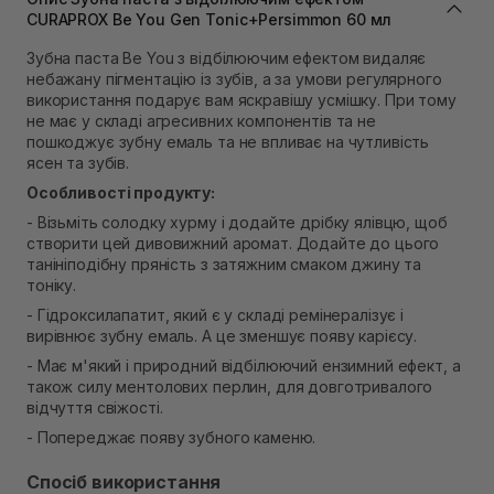
Самовивіз м. Львів, вул. Степана Бандери 45
CURAPROX Be You Gen Tonic+Persimmon 60 мл
В наявності
Зубна паста Be You з відбілюючим ефектом видаляє
Самовивіз м. Рівне, вул. 16-го Липня, 15
небажану пігментацію із зубів, а за умови регулярного
В наявності
використання подарує вам яскравішу усмішку. При тому
Самовивіз м. Рівне, вул. Кулика і Гудачека 23 (ТЦ
не має у складі агресивних компонентів та не
Екватор)
пошкоджує зубну емаль та не впливає на чутливість
В наявності
ясен та зубів.
Особливості продукту:
- Візьміть солодку хурму і додайте дрібку ялівцю, щоб
створити цей дивовижний аромат. Додайте до цього
танініподібну пряність з затяжним смаком джину та
тоніку.
- Гідроксилапатит, який є у складі ремінералізує і
вирівнює зубну емаль. А це зменшує появу карієсу.
- Має м'який і природний відбілюючий ензимний ефект, а
також силу ментолових перлин, для довготривалого
відчуття свіжості.
- Попереджає появу зубного каменю.
Спосіб використання