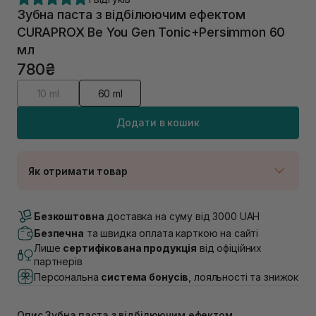
Зубна паста з відбілюючим ефектом
CURAPROX Be You Gen Tonic+Persimmon 60
мл
780₴
10 ml
60 ml
Додати в кошик
Як отримати товар
Доставка Новою Поштою
В наявності
Безкоштовна
доставка на суму від 3000 UAH
Самовивіз м. Луцьк, вул. Винниченка 4
Безпечна
та швидка оплата карткою на сайті
В наявності
Лише
сертифікована продукція
від офіційних
Самовивіз м. Львів, вул. Академіка Підстригача, 1В
партнерів
(Duck’s Lake)
Персональна
система бонусів
, лояльності та знижок
В наявності
Самовивіз м. Львів, вул. Івана Франка 36
В наявності
Опис Зубна паста з відбілюючим ефектом