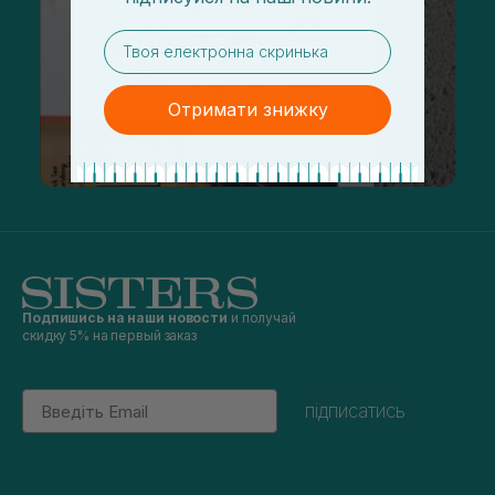
email
Отримати знижку
Подпишись на наши новости
и получай
скидку 5% на первый заказ
Email
підписатись