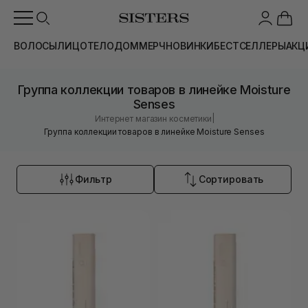
ВОЛОСЫ
ЛИЦО
ТЕЛО
ДОМ
МЕРЧ
НОВИНКИ
БЕСТСЕЛЛЕРЫ
АКЦ
Группа коллекции товаров в линейке Moisture
Senses
|
Интернет магазин косметики
Группа коллекции товаров в линейке Moisture Senses
Фильтр
Сортировать