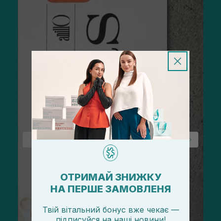
ОТРИМАЙ ЗНИЖКУ
НА ПЕРШЕ ЗАМОВЛЕНЯ
Твій вітальний бонус вже чекає —
підписуйся
на
наші новини!