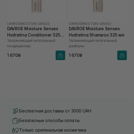
DAVROE
|
MOISTURE SENSES
DAVROE
|
MOISTURE SENSES
DAVROE Moisture Senses
DAVROE Moisture Senses
Hydrating Conditioner 325
Hydrating Shampoo 325 мл
Увлажняющий питательный
Увлажняющий питательный
мл
кондиционер
шампунь
1 670₴
1 670₴
Бесплатная доставка от 3000 UAH
Безопасные способы оплаты
Только оригинальная косметика