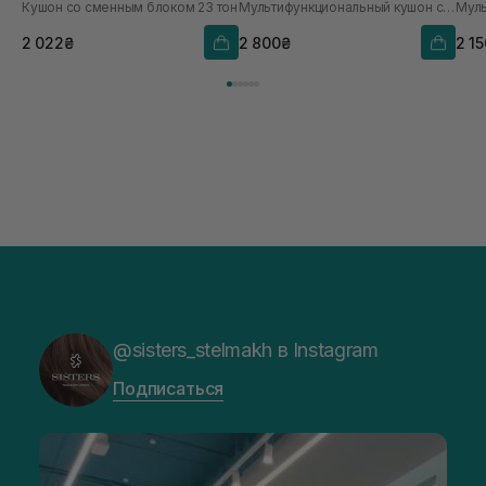
Кушон со сменным блоком 23 тон
Мультифункциональный кушон с полинуклеотидами
+ 15 г 23 тон
2 022₴
2 800₴
2 1
@sisters_stelmakh в Instagram
Подписаться