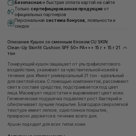
Самовывоз г. Луцк, Винниченка 4
Безопасная
и быстрая оплата картой на сайте
В наличии
Только
сертифицированная продукция
от
Самовывоз г. Львов, ул. Академика Подстригача,
официальных партнеров
1В (Duck's Lake)
Персональная
система бонусов
, лояльности и
В наличии
скидок
Самовывоз Львов (Ивана Франко 36)
В наличии
Описание Кушон со сменным блоком CU SKIN
Самовывоз г. Львов ул. Степана Бандеры 43
Clean-Up Skinfit Cushion SPF 50+ PA+++ 15 г + 15 г 21
В наличии
тон
Самовывоз Ровно
В наличии
Тонирующий кушон защищает от ультрафиолетового
Самовывоз г. Ровно, ул. Кулика и Гудачека 23 (ТЦ
воздействия, ухаживает за чувствительной кожей в
Экватор)
течение дня. Имеет универсальный 21 тон - идеальный
В наличии
для светлой кожи. С помощью компонентов, рассеивают
свет в составе средства, подстраивается под цвет
лица. Маскирует недостатки и выравнивает цвет кожи.
Гигиеническая подушечка подавляет рост бактерий и
обеспечивает лучшее покрытие. Благодаря сверхлегкой
текстуре имеет легкое, однотонное покрытие,
прекрасно держится в течение всего дня.
Кушон подходит для всех типов кожи.