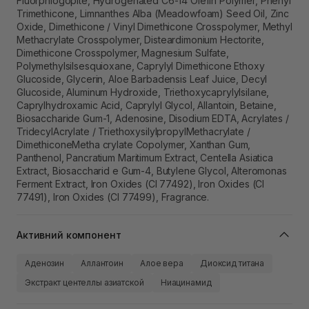
Fluorphlogopite, Hydrogenated C6-14 Olefin Polymer, Phenyl
Trimethicone, Limnanthes Alba (Meadowfoam) Seed Oil, Zinc
Oxide, Dimethicone / Vinyl Dimethicone Crosspolymer, Methyl
Methacrylate Crosspolymer, Disteardimonium Hectorite,
Dimethicone Crosspolymer, Magnesium Sulfate,
Polymethylsilsesquioxane, Caprylyl Dimethicone Ethoxy
Glucoside, Glycerin, Aloe Barbadensis Leaf Juice, Decyl
Glucoside, Aluminum Hydroxide, Triethoxycaprylylsilane,
Caprylhydroxamic Acid, Caprylyl Glycol, Allantoin, Betaine,
Biosaccharide Gum-1, Adenosine, Disodium EDTA, Acrylates /
TridecylAcrylate / TriethoxysilylpropylMethacrylate /
DimethiconeMetha crylate Copolymer, Xanthan Gum,
Panthenol, Pancratium Maritimum Extract, Centella Asiatica
Extract, Biosaccharid e Gum-4, Butylene Glycol, Alteromonas
Ferment Extract, Iron Oxides (CI 77492), Iron Oxides (CI
77491), Iron Oxides (CI 77499), Fragrance.
Активний компонент
Аденозин
Аллантоин
Алое вера
Диоксид титана
Экстракт центеллы азиатской
Ниацинамид