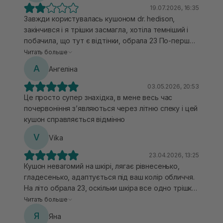
19.07.2026, 16:35
Завжди користувалась кушоном dr. hedison,
закінчився і я трішки засмагла, хотіла темніший і
побачила, що тут є відтінки, обрала 23 По-перше,
він всеодно доволі світлий, ну окей, не так
Читать больше
критично По-друге, він скочується, лущиться, не
А
Ангеліна
скажу, що ідеально лягає, в носогубці зібрався,
виглядає не дуже Я не задоволена, dr hedison, як
03.05.2026, 20:53
на мене-набагатоо кращий… Більше не повторю,
Це просто супер знахідка, в мене весь час
жалко, що купила зі зміннним блоком(
почервоніння зʼявляються через літню спеку і цей
кушон справляється відмінно
V
Vika
23.04.2026, 13:25
Кушон невагомий на шкірі, лягає рівнесенько,
гладесенько, адаптується під ваш колір обличчя.
На літо обрала 23, оскільки шкіра все одно трішки
підзагоряє, не липкий, візуально пакування ДУЖЕ
Читать больше
ГАРНО виглядає. Хочеться таку красу частіше
Я
Яна
тримати в руках. Бонусом в пакуванні лежить ще