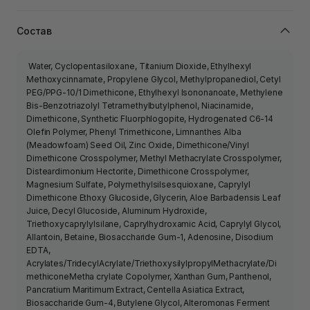
Состав
Water, Cyclopentasiloxane, Titanium Dioxide, Ethylhexyl
Methoxycinnamate, Propylene Glycol, Methylpropanediol, Cetyl
PEG/PPG-10/1 Dimethicone, Ethylhexyl Isononanoate, Methylene
Bis-Benzotriazolyl Tetramethylbutylphenol, Niacinamide,
Dimethicone, Synthetic Fluorphlogopite, Hydrogenated C6-14
Olefin Polymer, Phenyl Trimethicone, Limnanthes Alba
(Meadowfoam) Seed Oil, Zinc Oxide, Dimethicone/Vinyl
Dimethicone Crosspolymer, Methyl Methacrylate Crosspolymer,
Disteardimonium Hectorite, Dimethicone Crosspolymer,
Magnesium Sulfate, Polymethylsilsesquioxane, Caprylyl
Dimethicone Ethoxy Glucoside, Glycerin, Aloe Barbadensis Leaf
Juice, Decyl Glucoside, Aluminum Hydroxide,
Triethoxycaprylylsilane, Caprylhydroxamic Acid, Caprylyl Glycol,
Allantoin, Betaine, Biosaccharide Gum-1, Adenosine, Disodium
EDTA,
Acrylates/TridecylAcrylate/TriethoxysilylpropylMethacrylate/Di
methiconeMetha crylate Copolymer, Xanthan Gum, Panthenol,
Pancratium Maritimum Extract, Centella Asiatica Extract,
Biosaccharide Gum-4, Butylene Glycol, Alteromonas Ferment