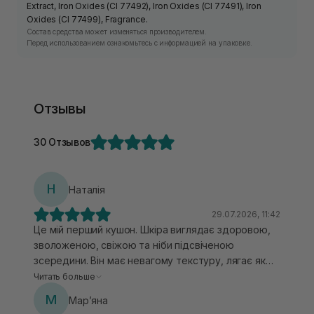
Extract, Iron Oxides (CI 77492), Iron Oxides (CI 77491), Iron
Oxides (CI 77499), Fragrance.
Состав средства может изменяться производителем.
Перед использованием ознакомьтесь с информацией на упаковке.
Отзывы
30 Отзывов
Н
Наталія
29.07.2026, 11:42
Це мій перший кушон. Шкіра виглядає здоровою,
зволоженою, свіжою та ніби підсвіченою
зсередини. Він має невагому текстуру, лягає як
«друга шкіра», не створює ефекту маски, я його
Читать больше
абсолютно не відчуваю протягом дня.
М
Марʼяна