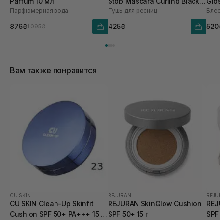
Parfum 10 мл
Stop Mascara Curling Black 9
Glo
Парфюмерная вода
Тушь для ресниц
Блес
г
876₴
425₴
520
1 095₴
Вам также понравится
CU SKIN
REJURAN
REJU
CU SKIN Clean-Up Skinfit
REJURAN SkinGlow Cushion
REJ
Cushion SPF 50+ PA+++ 15 г
SPF 50+ 15 г
SPF 