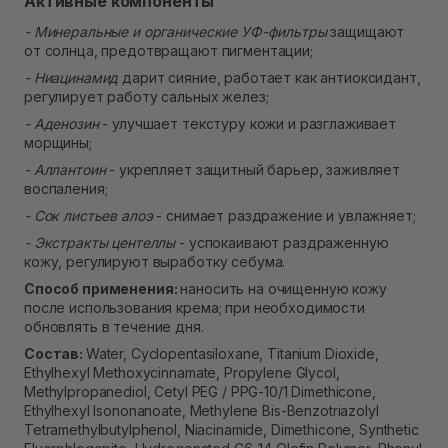
Активные компоненты
- М
инеральные и органические УФ-фильтры
защищают
от солнца, предотвращают пигментации;
- Ниацинамид
дарит сияние, работает как антиоксидант,
регулирует работу сальных желез;
- Аденозин
- улучшает текстуру кожи и разглаживает
морщины;
- Аллантоин
- укрепляет защитный барьер, заживляет
воспаления;
- Сок листьев алоэ
- снимает раздражение и увлажняет;
- Экстракты центеллы
- успокаивают раздраженную
кожу, регулируют выработку себума.
Способ применения:
наносить на очищенную кожу
после использования крема; при необходимости
обновлять в течение дня.
Состав:
Water, Cyclopentasiloxane, Titanium Dioxide,
Ethylhexyl Methoxycinnamate, Propylene Glycol,
Methylpropanediol, Cetyl PEG / PPG-10/1 Dimethicone,
Ethylhexyl Isononanoate, Methylene Bis-Benzotriazolyl
Tetramethylbutylphenol, Niacinamide, Dimethicone, Synthetic