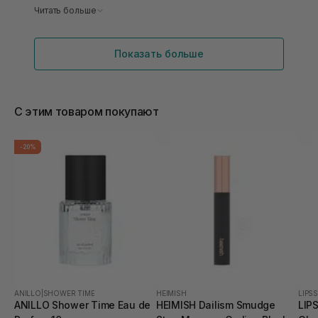
мене 23 відтінок. спочатку наносиш, то здається
Читать больше
що темний, але потім адаптується. я пробувала і
бб від сю, але кушон в рази мені кращий. сяйво
Показать больше
шкірі надає, не окислюється, все літом
користувалась ним
С этим товаром покупают
-20%
ANILLO
|
SHOWER TIME
HEIMISH
LIPSS
ANILLO Shower Time Eau de
HEIMISH Dailism Smudge
LIPS