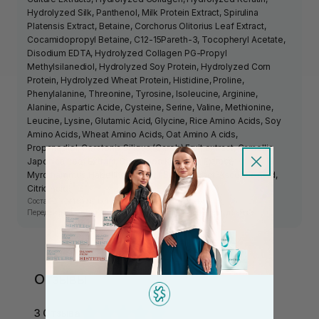
Hydrolyzed Silk, Panthenol, Milk Protein Extract, Spirulina
Platensis Extract, Betaine, Corchorus Olitorius Leaf Extract,
Cocamidopropyl Betaine, C12-15Pareth-3, Tocopheryl Acetate,
Disodium EDTA, Hydrolyzed Collagen PG-Propyl
Methylsilanediol, Hydrolyzed Soy Protein, Hydrolyzed Corn
Protein, Hydrolyzed Wheat Protein, Histidine, Proline,
Phenylalanine, Threonine, Tyrosine, Isoleucine, Arginine,
Alanine, Aspartic Acide, Cysteine, Serine, Valine, Methionine,
Leucine, Lysine, Glutamic Acid, Glycine, Rice Amino Acids, Soy
Amino Acids, Wheat Amino Acids, Oat Amino A cids,
Propanediol, Ceratonia Siliqua (Carob) Fruit extract, Camellia
Japonica Leaf Extract, Diospyros Kaki Fruit Extract,
Myrothammus Flabellifolia Leaf / Stem Extract, Ascorbic Acid,
Citric Acid.
Состав средства может изменяться производителем.
Перед использованием ознакомьтесь с информацией на упаковке.
Отзывы
3 Отзыва