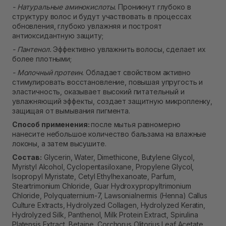
- Натуральные аминокислоты.
Проникнут глубоко в
структуру волос и будут участвовать в процессах
обновления, глубоко увлажняя и построят
антиоксидантную защиту;
- Пантенол.
Эффективно увлажнить волосы, сделает их
более плотными;
- Молочный протеин.
Обладает свойством активно
стимулировать восстановление, повышая упругость и
эластичность, оказывает высокий питательный и
увлажняющий эффекты, создает защитную микропленку,
защищая от вымывания пигмента.
Способ применения:
после мытья равномерно
нанесите небольшое количество бальзама на влажные
локоны, а затем высушите.
Состав:
Glycerin, Water, Dimethicone, Butylene Glycol,
Myristyl Alcohol, Cyclopentasiloxane, Propylene Glycol,
Isopropyl Myristate, Cetyl Ethylhexanoate, Parfum,
Steartrimonium Chloride, Guar Hydroxypropyltrimonium
Chloride, Polyquaternium-7, LawsoniaInermis (Henna) Callus
Culture Extracts, Hydrolyzed Collagen, Hydrolyzed Keratin,
Hydrolyzed Silk, Panthenol, Milk Protein Extract, Spirulina
Platensis Extract, Betaine, Corchorus Olitorius Leaf Acetate,