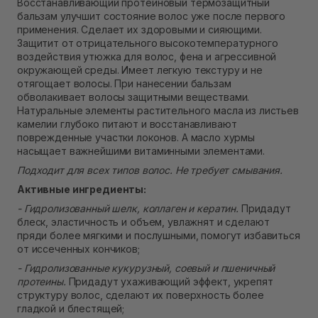
Восстанавливающий протеиновый термозащитный
Нет в наличии!
бальзам улучшит состояние волос уже после первого
Самовывоз г. Ровно, ул. Кулика и Гудачека 23 (ТЦ
применения. Сделает их здоровыми и сияющими.
Экватор)
Защитит от отрицательного высокотемпературного
Нет в наличии!
воздействия утюжка для волос, фена и агрессивной
окружающей среды. Имеет легкую текстуру и не
отягощает волосы. При нанесении бальзам
обволакивает волосы защитными веществами.
Натуральные элементы растительного масла из листьев
камелии глубоко питают и восстанавливают
поврежденные участки локонов. А масло хурмы
насыщает важнейшими витаминными элементами.
Подходит для всех типов волос. Не требует смывания.
Активные ингредиенты:
- Гидролизованный шелк, коллаген и кератин.
Придадут
блеск, эластичность и объем, увлажнят и сделают
пряди более мягкими и послушными, помогут избавиться
от иссеченных кончиков;
- Гидролизованные кукурузный, соевый и пшеничный
протеины.
Придадут ухаживающий эффект, укрепят
структуру волос, сделают их поверхность более
гладкой и блестящей;