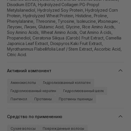
Disodium EDTA, Hydrolyzed Collagen PG-Propyl
Metylsilanediol, Hydrolyzed Soy Protein, Hydrolyzed Corn
Protein, Hydrolyzed Wheat Protein, Histidine, Proline,
Phenylalanine, Threonine, Tyrosine, Isoleucine, Изолецин ,
Леусин, Лисин, Glutamic Acid, Glycine, Rice Amino Acids,
Soy Amino Acids, Wheat Amino Acids, Oat Amino A cids,
Propanediol, Ceratonia Siliqua (Carob) Fruit Extract, Camellia
Japonica Leaf Extract, Diospyros Kaki Fruit Extract,
Myrothammus Flabellifolia Leaf / Stem Extract, Ascorbic Acid,
Citric Acid.
Активний компонент
Аминокислоты
Гидролизованный коллаген
Гидролизованный кератин
Гидролизованный шелк
Пантенол
Протеины
Протеины пшеницы
Средство по применению
Сухие волосы
Поврежденные волосы