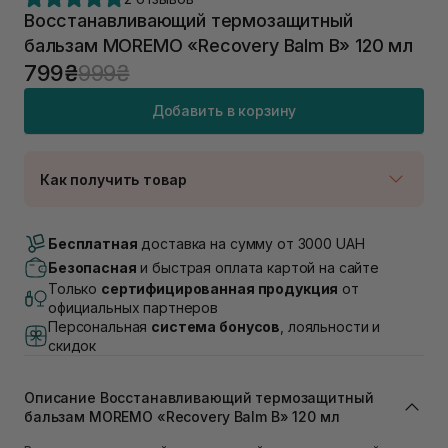
Восстанавливающий термозащитный
бальзам MOREMO «Recovery Balm В» 120 мл
799₴
999₴
Добавить в корзину
Как получить товар
Доставка Новой Почтой
Нет в наличии!
Бесплатная
доставка на сумму от 3000 UAH
Самовывоз г. Луцк, Винниченка 4
Безопасная
и быстрая оплата картой на сайте
В наличии
Только
сертифицированная продукция
от
Самовывоз г. Львов, ул. Академика Подстригача,
официальных партнеров
1В (Duck's Lake)
Персональная
система бонусов
, лояльности и
Нет в наличии!
скидок
Самовывоз Львов (Ивана Франко 36)
Нет в наличии!
Самовывоз г. Львов ул. Степана Бандеры 43
Описание Восстанавливающий термозащитный
Нет в наличии!
бальзам MOREMO «Recovery Balm В» 120 мл
Самовывоз Ровно