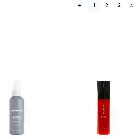
←
1
2
3
4