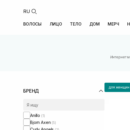
RU
ВОЛОСЫ
ЛИЦО
ТЕЛО
ДОМ
МЕРЧ
Н
Интернет м
для женщин
БРЕНД
Anillo
(1)
Bjorn Axen
(5)
Curly Angels
(2)