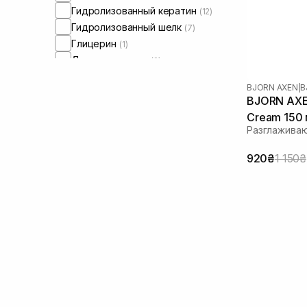
Гидролизованный кератин
(12)
Гидролизованный шелк
(7)
Глицерин
(1)
Диоксид титана
(2)
Экстракт гриба тремеллы
(2)
BJORN AXEN
|
B
Экстракт камелии
(2)
BJORN AXEN
Экстракт мальвы
(1)
Cream 150
Экстракт сливы какаду
(2)
Разглажива
Экстракт розы
(1)
920₴
1 150₴
Экстракт можжевельника
(1)
Зеленый чай
(2)
Какао
(1)
Керамиды
(2)
Коллаген
(4)
Кокосовое масло
(2)
Кофеин
(1)
Молочная кислота
(1)
Оливковое масло
(2)
Масло авокадо