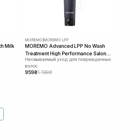
MOREMO
|
MOREMO LPP
h Milk
MOREMO Advanced LPP No Wash
Treatment High Performance Salon
Несмываемый уход для поврежденных
Technology 150 мл
волос
959₴
1 199₴