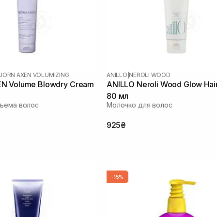
JORN AXEN VOLUMIZING
ANILLO
|
NEROLI WOOD
N Volume Blowdry Cream
ANILLO Neroli Wood Glow Hair
80 мл
бъема волос
Молочко для волос
925₴
-15%