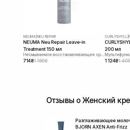
NEUMA
|
NEU REPAIR
CURLYSHYLL
|
NEUMA Neu Repair Leave-in
CURLYSHYLL 
Treatment 150 мл
200 мл
Несмываемое восстанавливающее средство для волос
714₴
1 190₴
1 124₴
1 40
Отзывы о Женский кре
Разглаживающее моло
BJORN AXEN Anti-Frizz