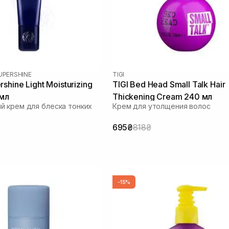
UPERSHINE
TIGI
shine Light Moisturizing
TIGI Bed Head Small Talk Hair
 мл
Thickening Cream 240 мл
 крем для блеска тонких
Крем для утолщения волос
695₴
818₴
-15%