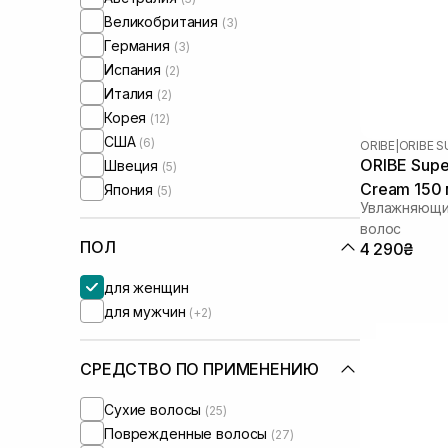
Великобритания
(3)
Германия
(3)
Испания
(2)
Италия
(2)
Корея
(12)
США
(6)
ORIBE
|
ORIBE S
ORIBE Super
Швеция
(5)
Cream 150
Япония
(5)
Увлажняющий
волос
ПОЛ
4 290₴
для женщин
для мужчин
(+2)
СРЕДСТВО ПО ПРИМЕНЕНИЮ
Сухие волосы
(25)
Поврежденные волосы
(27)