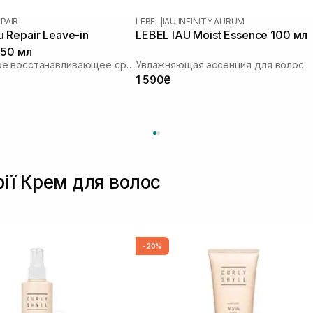
PAIR
LEBEL
|
IAU INFINITY AURUM
Repair Leave-in
LEBEL IAU Moist Essence 100 мл
150 мл
Несмываемое восстанавливающее средство для волос
Увлажняющая эссенция для волос
1 590₴
рії Крем для волос
-20%