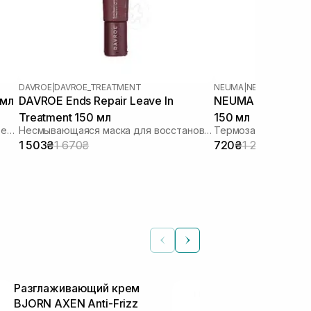
DAVROE
|
DAVROE_TREATMENT
NEUMA
|
NEU STYLING
 мл
DAVROE Ends Repair Leave In
NEUMA Neu Styling
Treatment 150 мл
150 мл
Несмываемая восстанавливающая термозащитная маска для поврежденных волос
Несмывающаяся маска для восстановления волос
1 503₴
1 670₴
720₴
1 200₴
Разглаживающий крем
Укрепляющий
BJORN AXEN Anti-Frizz
Forti Essence