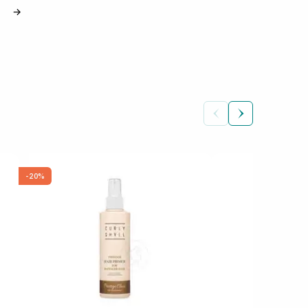
→
-20%