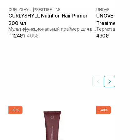
CURLYSHYLL
|
PRESTIGE LINE
UNOVE
CURLYSHYLL Nutrition Hair Primer
UNOVE Heating G
200 мл
Treatment 40 мл
Мультифункциональный праймер для волос
1 124₴
1 405₴
430₴
-10%
-40%