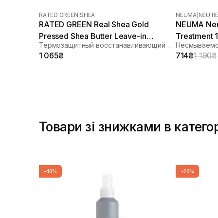
Токоферол
(1)
RATED GREEN
|
SHEA
NEUMA
|
NEU RE
RATED GREEN Real Shea Gold
NEUMA Neu 
Pressed Shea Butter Leave-in
Treatment 
Термозащитный восстанавливающий крем для волос с маслом ши
Treatment 150 мл
1 065₴
714₴
1 190₴
Товари зі знижками в катего
-40%
-20%