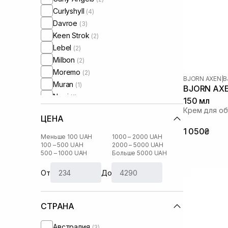
Curlyshyll
(4)
Davroe
(3)
Keen Strok
(2)
Lebel
(2)
Milbon
(2)
Moremo
(2)
BJORN AXEN
|
B
Muran
(1)
BJORN AXE
Neqi
(1)
150 мл
Neuma
(4)
Крем для о
ЦЕНА
Newsha
(1)
1 050₴
Olaplex
(1)
Меньше 100 UAH
1000 – 2000 UAH
Oribe
100 – 500 UAH
2000 – 5000 UAH
(1)
500 – 1000 UAH
Больше 5000 UAH
Rated Green
(3)
Tigi
(3)
От
До
Tsubaki
(1)
Unove
(2)
СТРАНА
Австралия
(3)