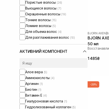
Пористые волосы
(26)
Вьющиеся волосы
(7)
Окрашенные волосы
(19)
Тонкие волосы
(15)
Ломкие волосы
(5)
Для объема волос
(4)
BJORN AXEN
|
B
Для разглаживания волос
BJORN AXEN
(10)
50 мл
Восстанавл
АКТИВНИЙ КОМПОНЕНТ
1 485₴
Алое вера
(5)
Аминокислоты
(4)
Аргинин
(1)
-20%
Биотин
(1)
Витамин Е
(4)
Гиалуроновая кислота
(1)
Гидролизованный коллаген
(5)