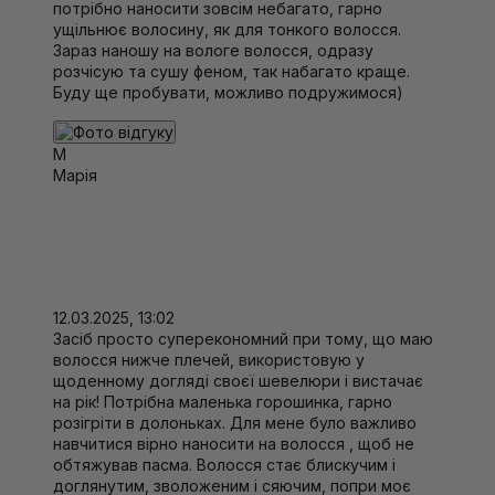
потрібно наносити зовсім небагато, гарно
ущільнює волосину, як для тонкого волосся.
Зараз наношу на вологе волосся, одразу
розчісую та сушу феном, так набагато краще.
Буду ще пробувати, можливо подружимося)
М
Марія
12.03.2025, 13:02
Засіб просто суперекономний при тому, що маю
волосся нижче плечей, використовую у
щоденному догляді своєї шевелюри і вистачає
на рік! Потрібна маленька горошинка, гарно
розігріти в долоньках. Для мене було важливо
навчитися вірно наносити на волосся , щоб не
обтяжував пасма. Волосся стає блискучим і
доглянутим, зволоженим і сяючим, попри моє