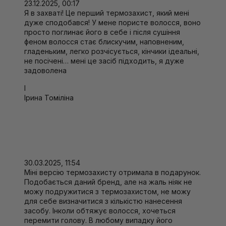
23.12.2025, 00:17
Я в захваті! Це перший термозахист, який мені
дуже сподобався! У мене пористе волосся, воно
просто поглинає його в себе і після сушіння
феном волосся стає блискучим, наповненим,
гладеньким, легко розчісується, кінчики ідеальні,
не посічені… мені це засіб підходить, я дуже
задоволена
І
Ірина Томіліна
30.03.2025, 11:54
Міні версію термозахисту отримала в подарунок.
Подобається даний бренд, але на жаль ніяк не
можу подружитися з термозахистом, не можу
для себе визначитися з кількістю нанесення
засобу. Інколи обтяжує волосся, хочеться
перемити голову. В любому випадку його