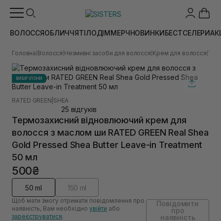
ВОЛОССЯ
ОБЛИЧЧЯ
ТІЛО
ДІМ
МЕРЧ
НОВИНКИ
БЕСТСЕЛЕРИ
АК
Головна
Волосся
Незмивні засоби для волосся
Крем для волосся
Терм
|
|
|
|
ВИБІР ІЛОНИ
RATED GREEN
|
SHEA
25 відгуків
Термозахисний відновлюючий крем для
волосся з маслом ши RATED GREEN Real Shea
Gold Pressed Shea Butter Leave-in Treatment
50 мл
500₴
50 ml
150 ml
Щоб мати змогу отримати повідомлення про
Повідомити
наявність, Вам необхідно
увійти
або
про
зареєструватися
.
наявність