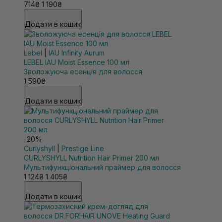
714₴
1 190₴
Додати в кошик
Lebel
|
IAU Infinity Aurum
LEBEL IAU Moist Essence 100 мл
Зволожуюча есенція для волосся
1 590₴
Додати в кошик
-20%
Curlyshyll
|
Prestige Line
CURLYSHYLL Nutrition Hair Primer 200 мл
Мультифункціональний праймер для волосся
1 124₴
1 405₴
Додати в кошик