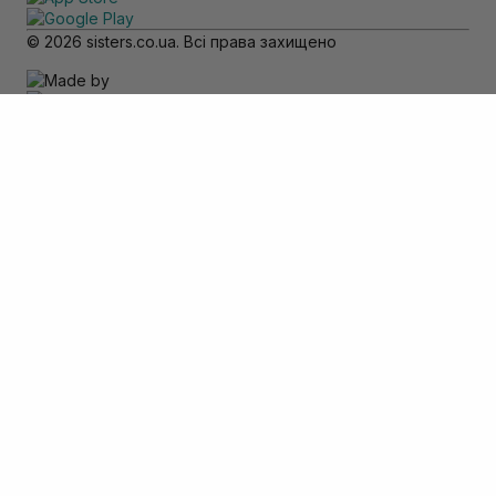
© 2026 sisters.co.ua. Всі права захищено
Зверніть увагу
Товар доступний тільки для самовивозу
Додати в кошик
Скасувати
Вхід
Телефон
*
Пароль
*