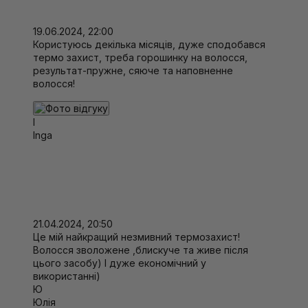
19.06.2024, 22:00
Користуюсь декілька місяців, дуже сподобався
термо захист, треба горошинку на волосся,
результат-пружне, сяюче та наповненне
волосся!
I
Inga
21.04.2024, 20:50
Це мій найкращий незмивний термозахист!
Волосся зволожене ,блискуче та живе після
цього засобу) І дуже економічний у
використанні)
Ю
Юлія