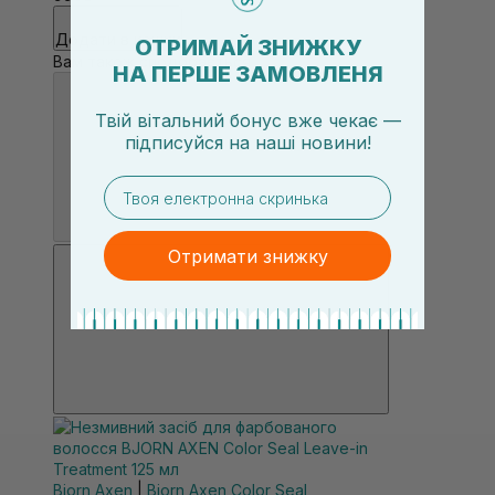
Додати в кошик
ОТРИМАЙ ЗНИЖКУ
Вам також сподобається
НА ПЕРШЕ ЗАМОВЛЕНЯ
Твій вітальний бонус вже чекає —
підписуйся
на
наші новини!
email
Отримати знижку
Bjorn Axen
|
Bjorn Axen Color Seal