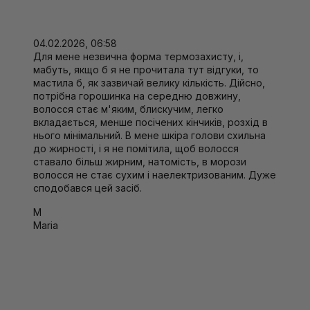
04.02.2026, 06:58
Для мене незвична форма термозахисту, і,
мабуть, якщо б я не прочитала тут відгуки, то
мастила б, як зазвичай велику кількість. Дійсно,
потрібна горошинка на середню довжину,
волосся стає м'яким, блискучим, легко
вкладається, менше посічених кінчиків, розхід в
нього мінімальний. В мене шкіра голови схильна
до жирності, і я не помітила, щоб волосся
ставало більш жирним, натомість, в морози
волосся не стає сухим і наелектризованим. Дуже
сподобався цей засіб.
M
Maria