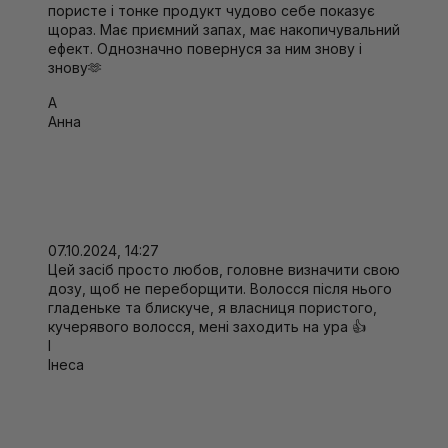
пористе і тонке продукт чудово себе показує
щораз. Має приємний запах, має накопичувальний
ефект. Однозначно повернуся за ним знову і
знову🫶
А
Анна
07.10.2024, 14:27
Цей засіб просто любов, головне визначити свою
дозу, щоб не переборщити. Волосся після нього
гладеньке та блискуче, я власниця пористого,
кучерявого волосся, мені заходить на ура 👍
І
Інеса