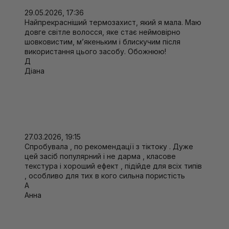
29.05.2026, 17:36
Найпрекрасніший термозахист, який я мала. Маю
довге світле волосся, яке стає неймовірно
шовковистим, мʼякеньким і блискучим після
використання цього засобу. Обожнюю!
Д
Діана
27.03.2026, 19:15
Спробувала , по рекомендації з тіктоку . Дуже
цей засіб популярний і не дарма , класове
текстура і хороший ефект , підійде для всіх типів
, особливо для тих в кого сильна пористість
А
Анна