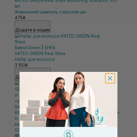
RATED GREEN Real Shea Nourishing Shampoo 100
мл
Живильний шампунь з маслом ши
475₴
Додати в кошик
Rated Green
|
SHEA
RATED GREEN Real Shea
Набір для волосся
3 150₴
Додати в кошик
Rated Green
|
SHEA
RATED GREEN Real Shea Protein Recharging Leave-
in Treatment Spray для пошкодженого та сухого
волосся 80 мл
Спрей для волосся з протеїнами
990₴