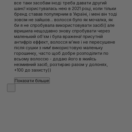
все таки засобам іноді треба давати другий
шанс! користувалась нею в 2021 році, коли тільки
бренд ставав популярним в Україні, і мені він тоді
зовсім не зайшов… волосся було як мочалка, як
би я не спробувала використовувати засіб(( але
віришила нещодавно знову спробувати через
маленький обʼєм і була вражена! присутній
антифріз еффект, волосся мʼяке і не пересушене
після сушки з ним! використовую маленьку
горошинку, часто щоб добре розподілити по
всьому волоссю - додаю його в якийсь
незмивний засіб, розтираю разом у долонях,
+100 до захисту))
Показати більше