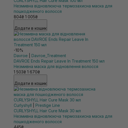
CURLYSHYLL Hair Cure Mask 100 мл
Незмивна відновлююча термозахисна маска для
пошкодженого волосся
804₴
1 005₴
Додати в кошик
-10%
Davroe
|
Davroe_Treatment
DAVROE Ends Repair Leave In Treatment 150 мл
Незмивна маска для відновлення волосся
1 503₴
1 670₴
Додати в кошик
Curlyshyll
|
Prestige Line
CURLYSHYLL Hair Cure Mask 30 мл
Незмивна відновлююча термозахисна маска для
пошкодженого волосся
445₴