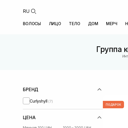
RU
ВОЛОСЫ
ЛИЦО
ТЕЛО
ДОМ
МЕРЧ
Н
Группа к
Инт
БРЕНД
Curlyshyll
(7)
ПОДАРОК
ЦЕНА
Меньше 100 UAH
1000 – 2000 UAH