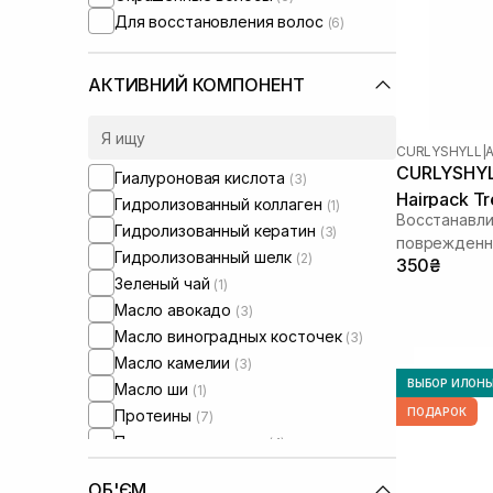
Для восстановления волос
(6)
АКТИВНИЙ КОМПОНЕНТ
CURLYSHYLL
|
CURLYSHYLL
Гиалуроновая кислота
(3)
Hairpack T
Гидролизованный коллаген
(1)
Восстанавл
Гидролизованный кератин
(3)
поврежденн
Гидролизованный шелк
(2)
350₴
Зеленый чай
(1)
Масло авокадо
(3)
Масло виноградных косточек
(3)
Масло камелии
(3)
ВЫБОР ИЛОН
Масло ши
(1)
ПОДАРОК
Протеины
(7)
Протеины пшеницы
(4)
Протеины шелка
(3)
ОБ'ЄМ