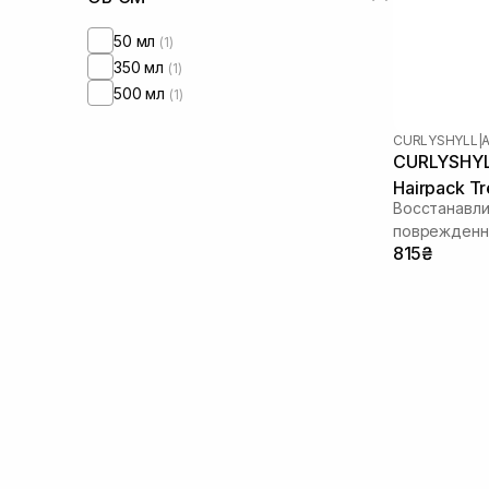
50 мл
(1)
350 мл
(1)
500 мл
(1)
CURLYSHYLL
|
CURLYSHYLL
Hairpack T
Восстанавл
поврежденн
815₴