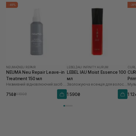
-40%
-20
NEUMA
|
NEU REPAIR
LEBEL
|
IAU INFINITY AURUM
CURL
NEUMA Neu Repair Leave-in
LEBEL IAU Moist Essence 100
CUR
Treatment 150 мл
мл
Pri
Незмивний відновлюючий засіб для волосся
Зволожуюча есенція для волосся
714₴
1 590₴
1 1
1 190₴