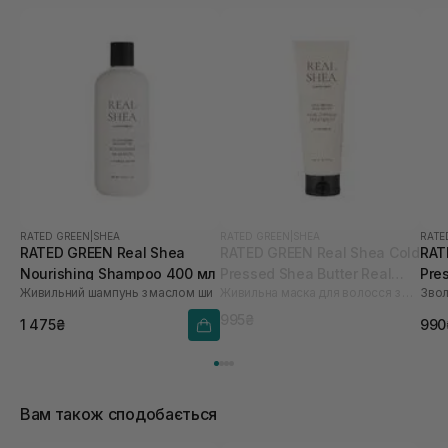
долонях, +100 до захисту))
RATED GREEN
|
SHEA
RATED GREEN
|
SHEA
RATE
RATED GREEN Real Shea
RATED GREEN Real Shea Cold
RAT
Nourishing Shampoo 400 мл
Pressed Shea Butter Real
Pres
Живильний шампунь з маслом ши
Живильна маска для волосся з маслом ши
Change Treatment 240 мл
friz
150
995₴
1 475₴
990
Вам також сподобається