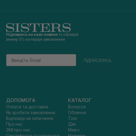
Підпишись на наші новини
та отримуй
знижку 5% на перше замовлення
Email
підписатись
ДОПОМОГА
КАТАЛОГ
Оплата та доставка
Волосся
Як зробити замовлення
Обличчя
Відповіді на запитання
Тіло
Про нас
Дім
ЗМІ про нас
Мерч
Сертифікати та нагороди
Новинки