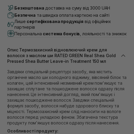
Доставка Новою Поштою
В наявності
Безкоштовна
доставка на суму від 3000 UAH
Самовивіз м. Луцьк, вул. Винниченка 4
Безпечна
та швидка оплата карткою на сайті
В наявності
Лише
сертифікована продукція
від офіційних
Самовивіз м. Львів, вул. Академіка Підстригача, 1В
партнерів
(Duck’s Lake)
Персональна
система бонусів
, лояльності та знижок
В наявності
Самовивіз м. Львів, вул. Івана Франка 36
В наявності
Опис Термозахисний відновлюючий крем для
Самовивіз м. Львів, вул. Степана Бандери 45
волосся з маслом ши RATED GREEN Real Shea Gold
Pressed Shea Butter Leave-in Treatment 150 мл
В наявності
Самовивіз м. Рівне, вул. 16-го Липня, 15
Завдяки спеціальній рецептурі засобу, яка містить
В наявності
органічне масло ши холодного віджиму, вівсяний білок та
Самовивіз м. Рівне, вул. Кулика і Гудачека 23 (ТЦ
колаген, цей інтенсивний незмивний крем пом'якшує та
Екватор)
захищає сплутане та пошкоджене волосся одразу після
В наявності
нанесення. Це інтенсивний догляд, який пом'якшує і
захищає пошкоджене волосся. Завдяки спеціальній
формулі засобу, волосся набуде здорового блиску та
міцності. Термозахисний крем слід наносити на вологе
волосся перед укладкою феном. Збагачена текстура
продукту пом'якшує волосся одразу після нанесення.
Особливості продукту: