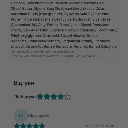
Chloride, Behentrimonium Chloride, Butyrospermum Parkii
(Shea) Butter, Glycine Soja (Soybean) Seed Extract, Citrus
Aurantium Dulcis (Orange) Peel Oil, Avena Sativa (Oat) Kernel
Protein, Aloe Barbadensis Leaf Juice, Hydroxyethylcellulose,
Quaternium-80, Cetyl Esters, Dipropylene Glycol, Pentylene
Glycol, 1,2-Hexanediol, Butylene Glycol, Octanediol, Tocopherol,
Ethylhexylglycerin, Citric Acid, Stearyl Alcohol, Sodium
Benzoate, Potassium Sorbate, Fragrance(Parfum), Limonene,
Linalool, Citronellol, Benzyl Benzoate, Geraniol, Benzyl Salicylate
Склад засобу може змінюватись виробником.
Перед використанням ознайомтесь з інформацією на упаковці.
Відгуки
114 Відгуків
O
Oleksandra
29.05.2026, 17:36