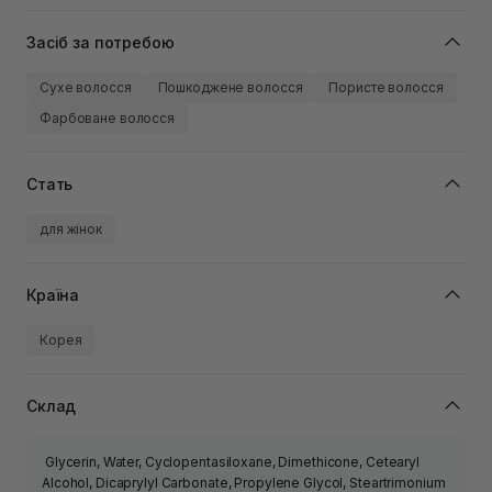
Засіб за потребою
Сухе волосся
Пошкоджене волосся
Пористе волосся
Фарбоване волосся
Стать
для жінок
Країна
Корея
Склад
Glycerin, Water, Cyclopentasiloxane, Dimethicone, Cetearyl
Alcohol, Dicaprylyl Carbonate, Propylene Glycol, Steartrimonium