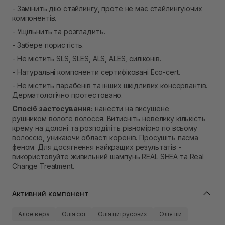
- Замінить дію стайлингу, проте не має стайлингуючих
компонентів.
- Ущільнить та розгладить.
- Забере пористість.
- Не містить SLS, SLES, ALS, ALES, силіконів.
- Натуральні компоненти сертифіковані Eco-cert.
- Не містить парабенів та інших шкідливих консервантів.
Дерматологічно протестовано.
Спосіб застосування:
нанести на висушене
рушником вологе волосся. Витисніть невелику кількість
крему на долоні та розподіліть рівномірно по всьому
волоссю, уникаючи області коренів. Просушіть пасма
феном. Для досягнення найкращих результатів -
використовуйте живильний шампунь REAL SHEA та Real
Change Treatment.
Активний компонент
Алое вера
Олія сої
Олія цитрусових
Олія ши