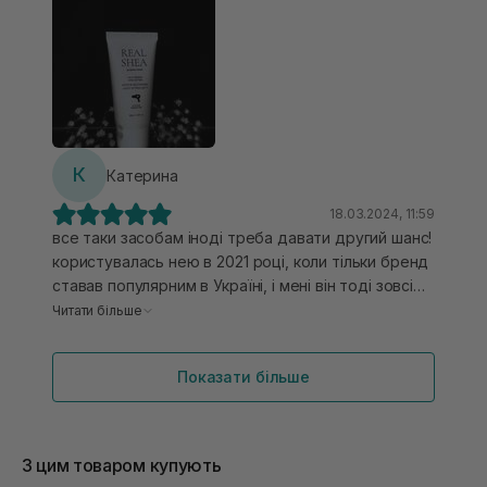
К
Катерина
18.03.2024, 11:59
все таки засобам іноді треба давати другий шанс!
користувалась нею в 2021 році, коли тільки бренд
ставав популярним в Україні, і мені він тоді зовсім
не зайшов… волосся було як мочалка, як би я не
Читати більше
спробувала використовувати засіб(( але віришила
нещодавно знову спробувати через маленький
Показати більше
обʼєм і була вражена! присутній антифріз еффект,
волосся мʼяке і не пересушене після сушки з ним!
використовую маленьку горошинку, часто щоб
добре розподілити по всьому волоссю - додаю
З цим товаром купують
його в якийсь незмивний засіб, розтираю разом у