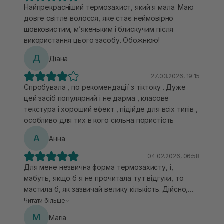
Найпрекрасніший термозахист, який я мала. Маю
довге світле волосся, яке стає неймовірно
шовковистим, мʼякеньким і блискучим після
використання цього засобу. Обожнюю!
Д
Діана
27.03.2026, 19:15
Спробувала , по рекомендації з тіктоку . Дуже
цей засіб популярний і не дарма , класове
текстура і хороший ефект , підійде для всіх типів ,
особливо для тих в кого сильна пористість
А
Анна
04.02.2026, 06:58
Для мене незвична форма термозахисту, і,
мабуть, якщо б я не прочитала тут відгуки, то
мастила б, як зазвичай велику кількість. Дійсно,
потрібна горошинка на середню довжину,
Читати більше
волосся стає м'яким, блискучим, легко
M
Maria
вкладається, менше посічених кінчиків, розхід в