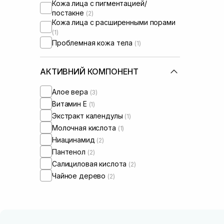
Кожа лица с пигментацией/
постакне
(2)
Кожа лица с расширенными порами
(1)
Проблемная кожа тела
(1)
АКТИВНИЙ КОМПОНЕНТ
Алое вера
(3)
Витамин Е
(1)
Экстракт календулы
(1)
Молочная кислота
(1)
Ниацинамид
(2)
Пантенол
(2)
Салициловая кислота
(2)
Чайное дерево
(2)