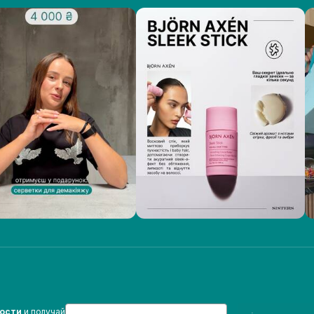
Email
вости
и получай