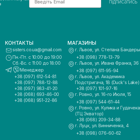
підписатись
з
КОНТАКТЫ
МАГАЗИНЫ
sisters.co.ua@gmail.com
г. Львов, ул. Степана Бандеры
Пн.-Пт. с 10:00 до 19:00
+38 (098) 778-13-79
Сб.-Вс. с 11:00 до 18:00
г. Львов, ул. Ивана Франка, 36
Менеджер
+38 (097) 611-95-94
+38 (097) 612-54-81
г. Львов, ул. Академика
+38 (097) 788-12-88
Подстригача, 1В (Duck's Lake)
+38 (097) 983-41-20
+38 (097) 101-97-16
+38 (068) 693-46-00
г. Ровно, ул. 16-го Июля, 15
+38 (068) 951-22-86
+38 (097) 544-61-44
г. Ровно, ул. Кулика и Гудачека
(ТЦ Экватор)
+38 (068) 209-34-88
г. Луцк, ул. Винниченка, 4
+38 (098) 076-60-62