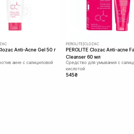
ZAC
PEROLITE
|
CLOZAC
lozac Anti-Acne Gel 50 г
PEROLITE Clozac Anti-acne Fa
Cleanser 60 мл
ротив акне с салициловой
Средство для умывания с салиц
кислотой
545₴