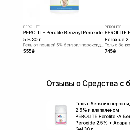
PEROLITE
PEROLITE
PEROLITE Perolite Benzoyl Peroxide
PEROLITE P
5% 30 г
Peroxide 2
Гель от прыщей 5% бензоил пероксидом
555₴
745₴
Отзывы о Средства с 
Гель с бензоил перокс
2.5% и алапаленом
PEROLITE Perolite -A Be
Peroxide 2.5% + Adapal
Gel 30 г