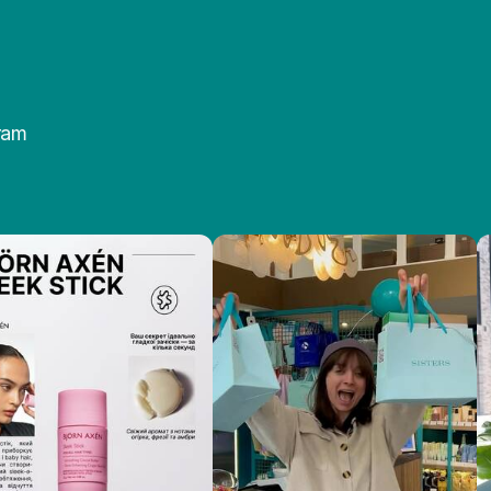
ассортименте представлены эмульсии, гели, лосьоны с разной кон
ная консультация предусмотрена.
 пероксид в Киеве, ведь мы являемся официальным представит
й. Доставка осуществляется по всей Украине (Днепр, Запорожь
ram