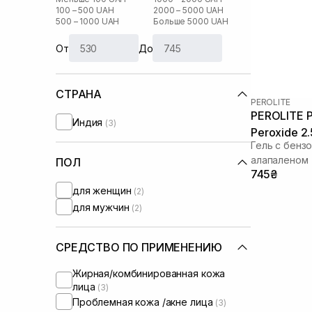
100 – 500 UAH
2000 – 5000 UAH
500 – 1000 UAH
Больше 5000 UAH
От
До
СТРАНА
PEROLITE
PEROLITE Pe
Индия
(3)
Peroxide 2
Гель с бенз
алапаленом
ПОЛ
745₴
для женщин
(2)
для мужчин
(2)
СРЕДСТВО ПО ПРИМЕНЕНИЮ
Жирная/комбинированная кожа
лица
(3)
Проблемная кожа /акне лица
(3)