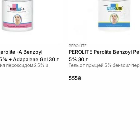
PEROLITE
rolite -A Benzoyl
PEROLITE Perolite Benzoyl Pe
.5% + Adapalene Gel 30 г
5% 30 г
оил пероксидом 2.5% и
Гель от прыщей 5% бензоил пе
555₴