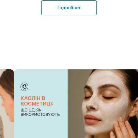
ие. Подобные препараты способствуют нормализации выработк
Подробнее
и проблемы, стоит купить перекись бензоила в интернет-магази
ой профессиональной косметики, которая подойдет для разно
: особенности воздействия на кожу
о раздела — бензоил пероксид. Он является активным стимулят
его слоя и улучшение цвета лица. В состав гелей, лосьонов, к
ляющие. Они ответственны за результативную борьбу с угрями,
аются широким спектром воздействия на эпидермис, среди кот
 кожного сала;
 повреждений;
гревой сыпи и других кожных заболеваний;
ние и здоровый блеск.
стью оправдана. Такие косметические средства должны быть 
состав входят компоненты, которые делают пероксид для лица
я сухости, раздражения и неприятных последствий.
сли есть сыпь, комедоны, гиперкератоз, точечные воспалител