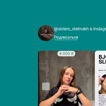
Perolite, RejudiCare Synergy и т. д. В 
можно онлайн или по телефону. Бесплат
У нас самая доступная цена на бензоил
реализуем товары с минимальной наценко
@sisters_stelmakh в Instag
Подписаться