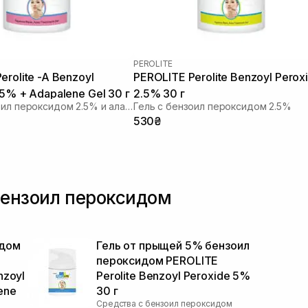
PEROLITE
erolite -A Benzoyl
PEROLITE Perolite Benzoyl Perox
.5% + Adapalene Gel 30 г
2.5% 30 г
Гель с бензоил пероксидом 2.5% и алапаленом
Гель с бензоил пероксидом 2.5%
530₴
бензоил пероксидом
идом
Гель от прыщей 5% бензоил
пероксидом PEROLITE
nzoyl
Perolite Benzoyl Peroxide 5%
ene
30 г
Средства с бензоил пероксидом