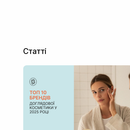
процессы и улучшить общее ее состоян
новых очагов акне. Если вам знакомы эт
предлагаем большой ассортимент лечебн
Средства с бензоил пероксидом
Главный компонент в косметике из этог
ухода направлены на удаление ороговевш
бензоил пиридоксин, но и другие состав
Статті
спровоцированными бактериями.
Препараты с бензоил пероксидом отлич
мощный антибактериальный эффект;
стимуляцию естественной выработки
стабилизацию состояния кожи после
комплексную терапию при лечении у
улучшение внешнего вида лица — сия
То есть, цена бензоил пероксида полно
или комбинированным типом кожи. В их 
минимизируют вероятность возникновени
Вам нужно купить пероксид бензоила, е