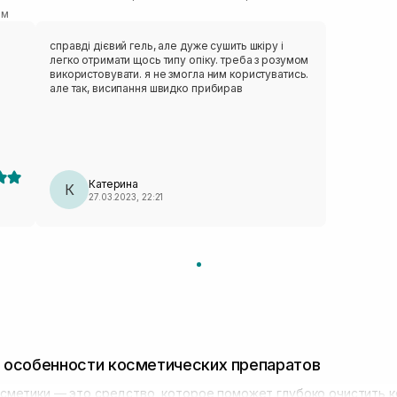
ом
справді дієвий гель, але дуже сушить шкіру і
легко отримати щось типу опіку. треба з розумом
використовувати. я не змогла ним користуватись.
але так, висипання швидко прибирав
Катерина
К
27.03.2023, 22:21
 особенности косметических препаратов
сметики — это средство, которое поможет глубоко очистить 