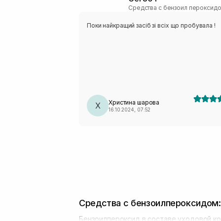
Средства с бензоил пероксид
Поки найкращий засіб зі всіх що пробувала !
Христина шарова
Х
16.10.2024, 07:52
Средства с бензоилпероксидом:
Бензоилпероксид в составе уходовой ко