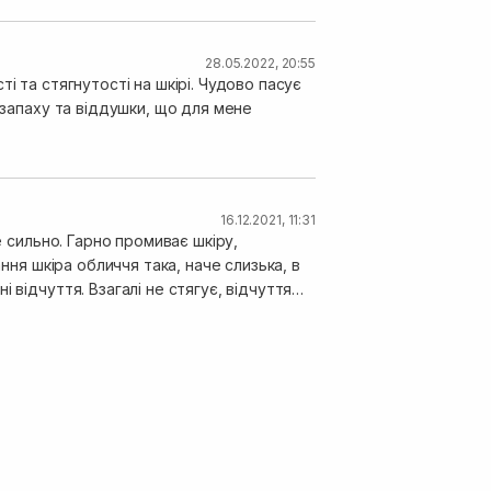
28.05.2022, 20:55
і та стягнутості на шкірі. Чудово пасує
 запаху та віддушки, що для мене
16.12.2021, 11:31
е сильно. Гарно промиває шкіру,
ння шкіра обличчя така, наче слизька, в
 відчуття. Взагалі не стягує, відчуття
підійшов ідеально.