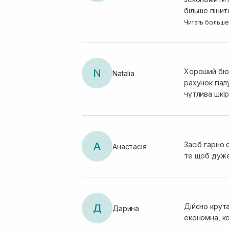
більше піниться теж слабо
. Добре що п
Читать больше
N
Хороший бюджетний гель для вмивання , гарно піниться , добре о
Natalia
рахунок гіалуронової кисл
А
Засіб гарно 
Анастасія
те щоб дуже,
Д
Дійсно крута
Дарина
економна, ко