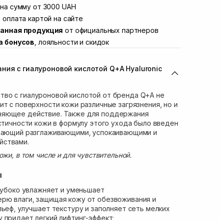
Винниченка 4
на сумму от 3000 UAH
В наличии
ул. Академика Подстригача, 1В (Duck's
 оплата картой на сайте
В наличии
анная продукция
от официальных партнеров
вана Франко 36)
В наличии
а бонусов
, лояльности и скидок
ул. Степана Бандеры 43
В наличии
В наличии
ния с гиалуроновой кислотой Q+A Hyaluronic
ул. Кулика и Гудачека 23 (ТЦ Экватор)
В наличии
во с гиалуроновой кислотой от бренда Q+A не
ит с поверхности кожи различные загрязнения, но и
няющее действие. Также для поддержания
астичности кожи в формулу этого ухода было введен
адающий разглаживающими, успокаивающими и
йствами.
ожи, в том числе и для чувствительной.
ы
убоко увлажняет и уменьшает
рю влаги, защищая кожу от обезвоживания и
льеф, улучшает текстуру и заполняет сеть мелких
 придает легкий лифтинг-эффект;