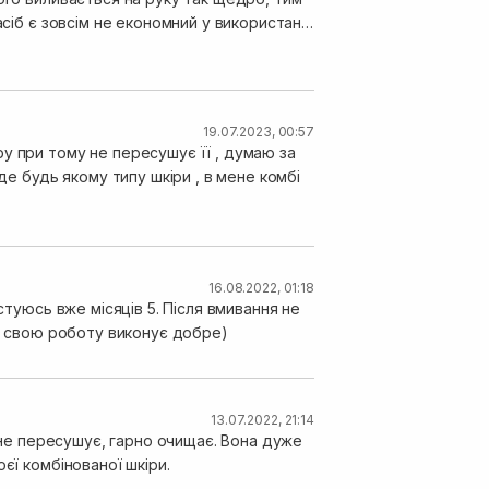
 ньому подобається .
19.07.2023, 00:57
16.08.2022, 01:18
стуюсь вже місяців 5. Після вмивання не
іб свою роботу виконує добре)
13.07.2022, 21:14
у,не пересушує, гарно очищає. Вона дуже
єї комбінованої шкіри.