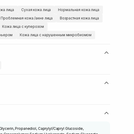
жа лица
Сухая кожа лица
Нормальная кожа лица
Проблемная кожа /акне лица
Возрастная кожа лица
Кожа лица с куперозом
арьером
Кожа лица с нарушенным микробиомом
lycerin, Propanediol, Caprylyl/Capryl Glucoside,