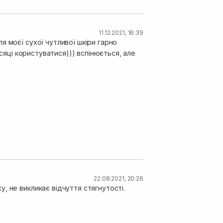
11.12.2021, 16:39
я моєї сухої чутливої шкіри гарно
ісяці користуватися))) вспінюється, але
22.08.2021, 20:26
, не викликає відчуття стягнутості.