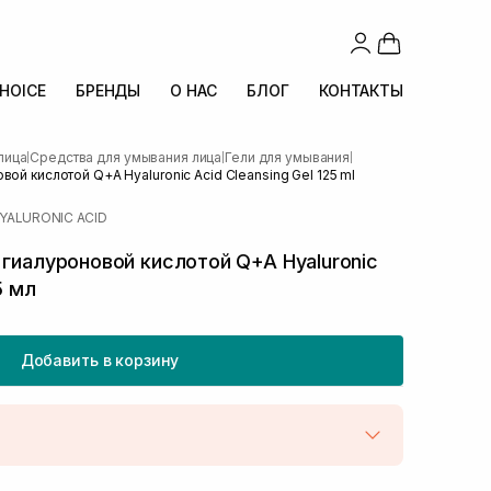
CHOICE
БРЕНДЫ
О НАС
БЛОГ
КОНТАКТЫ
лица
Средства для умывания лица
Гели для умывания
|
|
|
вой кислотой Q+A Hyaluronic Acid Cleansing Gel 125 ml
YALURONIC ACID
 гиалуроновой кислотой Q+A Hyaluronic
5 мл
Добавить в корзину
той
В наличии