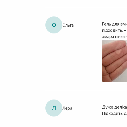
О
Гель для вм
Ольга
підходить. +
хмари пінки 
Л
Дуже деліка
Лєра
Підходить дл