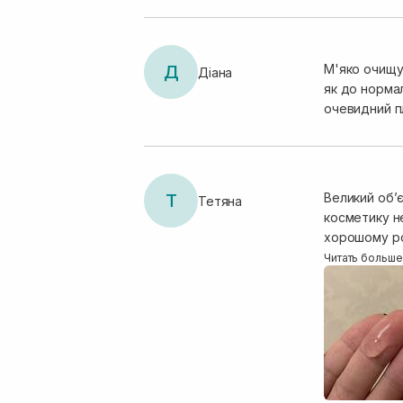
Д
М'яко очищую
Діана
як до нормал
очевидний п
Т
Великий об’є
Тетяна
косметику не
хорошому роз
що шкіра нап
Читать больше