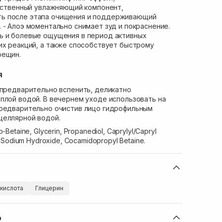
ственный увлажняющий компонент,
ь после этапа очищения и поддерживающий
 - Алоэ моментально снимает зуд и покраснение.
ь и болевые ощущения в период активных
их реакций, а также способствует быстрому
рещин.
я
 предварительно вспенить, деликатно
плой водой. В вечернем уходе использовать на
предварительно очистив лицо гидрофильным
целлярной водой.
-Betaine, Glycerin, Propanediol, Caprylyl/Capryl
0 Sodium Hydroxide, Cocamidopropyl Betaine.
кислота
Глицерин
ю