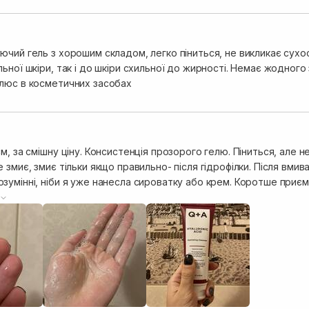
чий гель з хорошим складом, легко піниться, не викликає сухост
ьної шкіри, так і до шкіри схильної до жирності. Немає жодного
люс в косметичних засобах
м, за смішну ціну. Консистенція прозорого гелю. Піниться, але н
 змиє, змиє тільки якщо правильно- після гідрофілки. Після вмива
умінні, ніби я уже нанесла сироватку або крем. Коротше приємні
овнена але і очищена. Для мого комбінованого типу шкіри засіб 