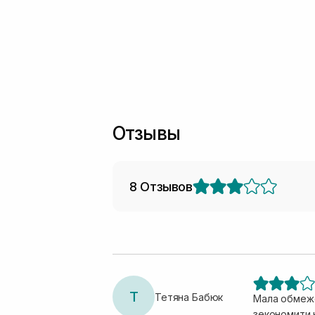
Отзывы
8 Отзывов
Т
Тетяна Бабюк
Мала обмеже
зекономити н