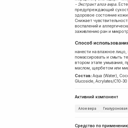
- Экстракт алоэ вера.
Есте
предупреждающий сухост
здоровое состояние кожи.
Снижает чувствительност
воспалений и аллергическ
заживлению ран и микрот
Способ использовани
нанести на влажное лицо,
помассировать и смыть те
втором этапе умывания, 
маслом, щербетом или ми
Состав:
Aqua (Water), Coco
Glucoside, Acrylates/C10-3
Активний компонент
Алое вера
Гиалуроновая 
Средство по применени