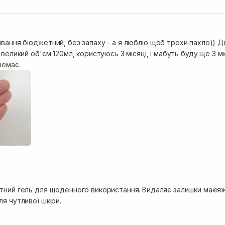
ивання бюджетний, без запаху - а я люблю щоб трохи пахло)) Дл
 великий об'єм 120мл, користуюсь 3 місяці, і мабуть буду ще 3 м
немає.
тний гель для щоденного використання. Видаляє залишки макіяжу
я чутливої шкіри.