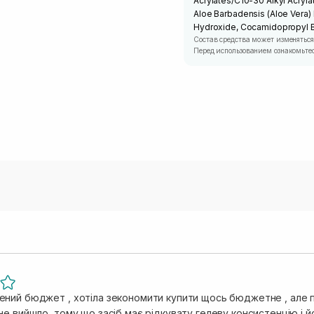
Acrylates/C10-30 Alkyl Acryl
Aloe Barbadensis (Aloe Vera)
Hydroxide, Cocamidopropyl B
Состав средства может изменяться
Перед использованием ознакомьтес
ний бюджет , хотіла зекономити купити щось бюджетне , але п
е вийшло, тому що засіб має рідкувату гелеву консистенцію і й