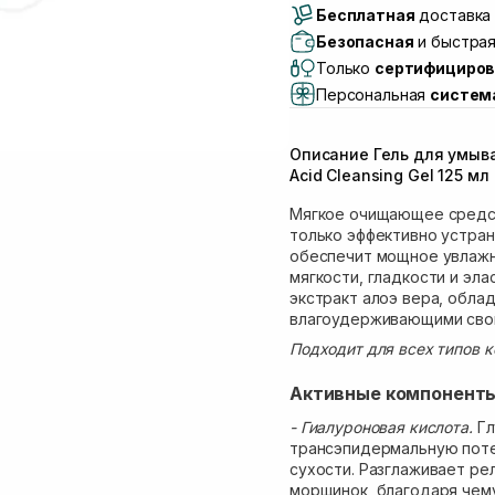
Бесплатная
Самовывоз г. Луцк, 
доставка 
Самовывоз г. Львов, 
Безопасная
и быстрая
Lake)
Только
сертифициров
Самовывоз Львов (И
Персональная
систем
Самовывоз г. Львов 
Самовывоз Ровно
Описание Гель для умыва
Самовывоз г. Ровно, 
Acid Cleansing Gel 125 мл
Мягкое очищающее средст
только эффективно устран
обеспечит мощное увлаж
мягкости, гладкости и эл
экстракт алоэ вера, обл
влагоудерживающими сво
Подходит для всех типов к
Активные компонент
- Гиалуроновая кислота.
Гл
трансэпидермальную поте
сухости. Разглаживает ре
морщинок, благодаря чему