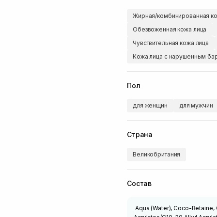
Жирная/комбинированная ко
Обезвоженная кожа лица
Чувствительная кожа лица
Кожа лица с нарушенным б
Пол
для женщин
для мужчин
Страна
Великобритания
Состав
Aqua (Water), Coco-Betaine, G