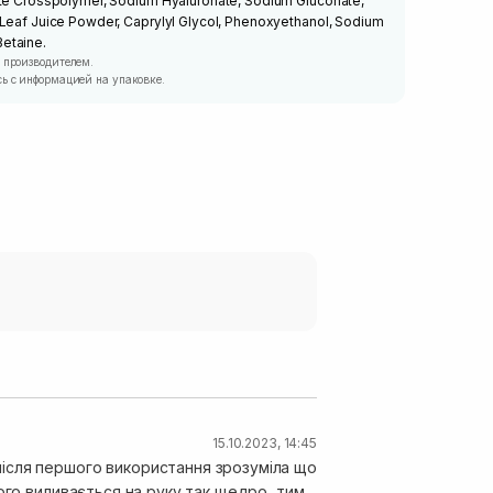
ate Crosspolymer, Sodium Hyaluronate, Sodium Gluconate,
 Leaf Juice Powder, Caprylyl Glycol, Phenoxyethanol, Sodium
etaine.
 производителем.
ь с информацией на упаковке.
15.10.2023, 14:45
ісля першого використання зрозуміла що
ого виливається на руку так щедро, тим