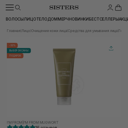
ВОЛОСЫ
ЛИЦО
ТЕЛО
ДОМ
МЕРЧ
НОВИНКИ
БЕСТСЕЛЛЕРЫ
АКЦ
Главная
Лицо
Очищение кожи лица
Средства для умывания лица
Гели
|
|
|
|
-35%
ВЫБОР ОКСАНЫ
ПОДАРОК
I'M FROM
|
I'M FROM MUGWORT
16 отзывов