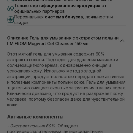
Нет в наличии!
Только
сертифицированная продукция
от
Самовывоз г. Львов, ул. Академика Подстригача,
официальных партнеров
1В (Duck's Lake)
Персональная
система бонусов
, лояльности и
Нет в наличии!
скидок
Самовывоз Львов (Ивана Франко 36)
Нет в наличии!
Самовывоз г. Львов ул. Степана Бандеры 43
Описание Гель для умывания с экстрактом полыни
Нет в наличии!
I`M FROM Mugwort Gel Cleanser 150 мл
Самовывоз Ровно
Этот мягкий гель для умывания содержит 60%
Нет в наличии!
экстракта полыни. Подходит для удаления макияжа и
Самовывоз г. Ровно, ул. Кулика и Гудачека 23 (ТЦ
солнцезащитного крема, одновременно очищая и
Экватор)
Нет в наличии!
успокаивая кожу. Используя метод холодной
экстракции, продукт полностью передает все активные
и полезные компоненты полыни коже. Гель для умывания
тщательно очищает скрытые загрязнения в ваших порах.
Клинически доказано, что продукт не раздражает кожу
человека, поэтому безопасен даже для чувствительной
кожи.
Активные компоненты
- Экстракт полыни 60%.
Обладает
противовоспалительными, антиоксидантными,