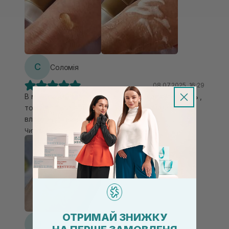
шкірі і дрібних підшкірних камедонів.З цим запитом
гель справляється також добре.Нерівності на
шкірі стає менше,шкіра стає гладка і рівніший
тон.Сам гель при розтиранні в долонях утворює
досить щільненьку масу,яка при контакті з водою
перетворюється в пінку.Має аромат
С
Соломія
календули,досить свіжий і швидко зникає.Мені цей
засіб сподобався,раджу спробувати✨
08.07.2025, 16:29
В мене комбінована шкіра, схильна для шелушінь ,
тому я обираю делікатні засоби для вмивання,
власне до яких і належить цей Гель, але і
одночасно його можна використовувати для
Читать больше
зняття макіяжу та спф, чим мене і зацікавив.
Раніше у користуванні мала 2 в 1 від cu skin, але
вирішила спробувати ще щось інше. Гарно очищає
даний Гель, є густим по консистенції і в той час
економний (економнійший ніж 2 в 1 від cu skin), йде
його не багато , гарно піниться, має нейтральний
запах. Дуже задоволена ним та рекомендую
ОТРИМАЙ ЗНИЖКУ
спробувати всім!
М
Марта