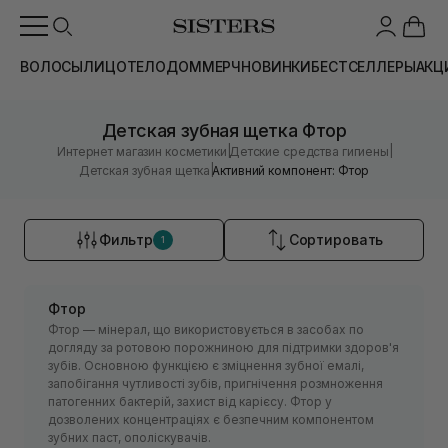
ВОЛОСЫ
ЛИЦО
ТЕЛО
ДОМ
МЕРЧ
НОВИНКИ
БЕСТСЕЛЛЕРЫ
АКЦ
Детская зубная щетка Фтор
|
|
Интернет магазин косметики
Детские средства гигиены
|
Детская зубная щетка
Активний компонент: Фтор
Фильтр
Сортировать
1
Фтор
Фтор — мінерал, що використовується в засобах по
догляду за ротовою порожниною для підтримки здоров'я
зубів. Основною функцією є зміцнення зубної емалі,
запобігання чутливості зубів, пригнічення розмноження
патогенних бактерій, захист від карієсу. Фтор у
дозволених концентраціях є безпечним компонентом
зубних паст, ополіскувачів.