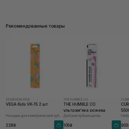
Рекомендованные товары
VEGA
|
VEGA KIDS
THE HUMBLE CO
CUR
VEGA Kids VK-15 2 шт
THE HUMBLE CO
CUR
ультрам'яка рожева
550
Насадки для электрической зубной щетки
Детская зубная щетка
Набо
228₴
105₴
903