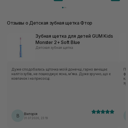
Отзывы о Детская зубная щетка Фтор
Зубная щетка для детей GUM Kids
Monster 2+ Soft Blue
Детская зубная щетка
Дуже сподобалась щіточка моїй донечці, гарно вичіщає
Пе
наліт із зубів, не пошкоджує ясна, мʼяка. Дуже зручно, що є
фа
ковпачок і на присосці.
кл
зу
Вікторія
В
31.07.2026, 23:19