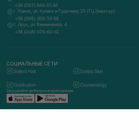
+38 (097) 544-61-44
г. Ровно, ул. Кулика и Гудачека, 23 (ТЦ Экватор)
+38 (068) 209-34-88
г. Луцк, ул. Винниченка, 4
+38 (098) 076-60-62
СОЦИАЛЬНЫЕ СЕТИ
Sisters Hair
Sisters Skin
Distribution
Cosmetology
Загружайте мобильное приложение
© 2026 sisters.co.ua. Все права защищены