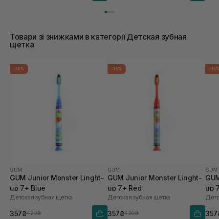
Товари зі знижками в категорії Детская зубная
щетка
-15%
-15%
-15
GUM
GUM
GUM
GUM Junior Monster Linght-
GUM Junior Monster Linght-
GUM
up 7+ Blue
up 7+ Red
up 
Детская зубная щетка
Детская зубная щетка
Детс
357₴
357₴
357
420₴
420₴