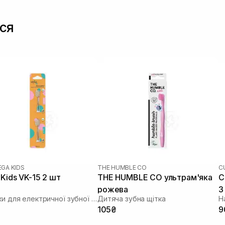
ся
EGA KIDS
THE HUMBLE CO
C
Kids VK-15 2 шт
THE HUMBLE CO ультрам'яка
C
рожева
3
Насадки для електричної зубної щітки
Дитяча зубна щітка
Н
105₴
9