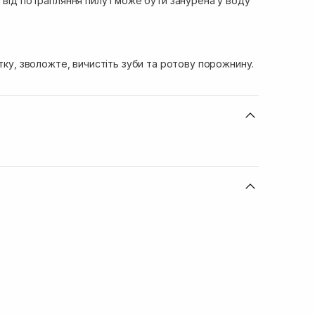
 від потрапляння пилу і може бути занурена у воду
ітку, зволожте, вичистіть зуби та ротову порожнину.