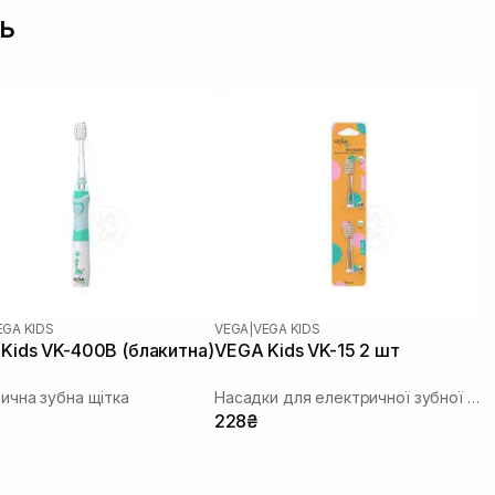
ь
EGA KIDS
VEGA
|
VEGA KIDS
Kids VK-400B (блакитна)
VEGA Kids VK-15 2 шт
ична зубна щітка
Насадки для електричної зубної щітки
228₴