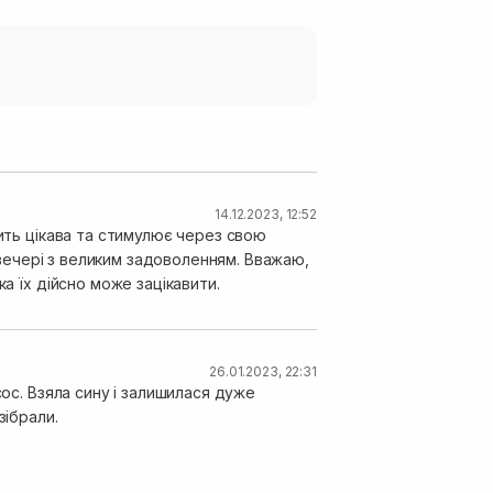
14.12.2023, 12:52
сить цікава та стимулює через свою
 ввечері з великим задоволенням. Вважаю,
а їх дійсно може зацікавити.
26.01.2023, 22:31
сос. Взяла сину і залишилася дуже
зібрали.