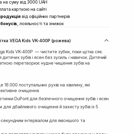
вул. Винниченка 4
 на суму від 3000 UAH
В наявності
ул. Академіка Підстригача, 1В (Duck’s
лата карткою на сайті
В наявності
продукція
від офіційних партнерів
ул. Івана Франка 36
В наявності
бонусів
, лояльності та знижок
вул. Степана Бандери 45
В наявності
л. 16-го Липня, 15
В наявності
ітка VEGA Kids VK-400Р (рожева)
ул. Кулика і Гудачека 23 (ТЦ Екватор)
В наявності
ga Kids VK-400Р — чистите зубки, поки щітка сяє.
дитячих зубів і ясен без зусиль і навичок. Дитячий
віткою перетворює нудне чищення зубів на
це 16 000 поступальних рухів на хвилину, які
фективне очищення.
щетинки DuPont для безпечного очищення зубів і ясен.
и для дбайливого очищення й захисту зубів із 5
0-секундним інтервалом для якіснішого та