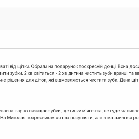
ваті від щітки. Обрали на подарунок посхресній дочці. Вона до
тити зубки. 2 хв світиться - 2 хв дитина чистить зуби вранці та
не рішення для діток, які відмовляються чистити зуба. Дана щітк
ласна, гарно вичищає зубки, щетинки м‘ягенткі, не гуде як пило
На Миколая похресникам хотіла покупляти, але в магазині всі ро