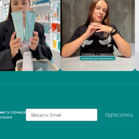
Email
ини
та отримуй
підписатись
влення