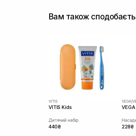
Вам також сподобаєть
VITIS
VEGA
|
V
VITIS Kids
VEGA 
Дитячий набір
440₴
228₴