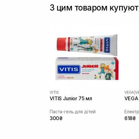
З цим товаром купуют
VITIS
VEGA
|
V
VITIS Junior 75 мл
VEGA 
Паста-гель для дітей
Електр
300₴
618₴