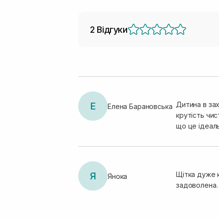
2 Відгуки
Е
Дитина в зах
Елена Барановська
крутість чис
що це ідеаль
Я
Щітка дуже к
Янока
задоволена. 