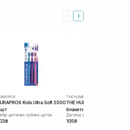
URAPROX
THE HUMBLE CO
URAPROX Kids Ultra Soft 5500
THE HUMBLE CO ультрам'як
 шт
блакитна
абір дитячих зубних щіток
Дитяча зубна щітка
03₴
105₴