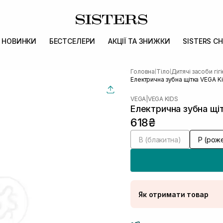
НОВИНКИ
БЕСТСЕЛЕРИ
АКЦІЇ ТА ЗНИЖКИ
SISTERS CH
Головна
Тіло
Дитячі засоби гіг
|
|
Електрична зубна щітка VEGA K
VEGA
|
VEGA KIDS
Електрична зубна щі
618₴
B (блакитна)
Р (рож
Як отримати товар
Доставка Новою По