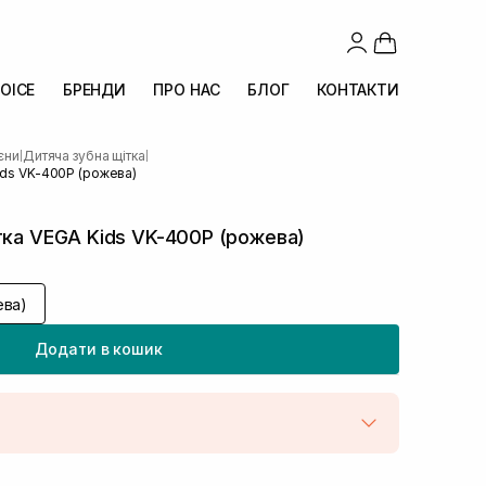
OICE
БРЕНДИ
ПРО НАС
БЛОГ
КОНТАКТИ
ієни
Дитяча зубна щітка
|
|
ids VK-400Р (рожева)
тка VEGA Kids VK-400Р (рожева)
ева)
Додати в кошик
штою
В наявності