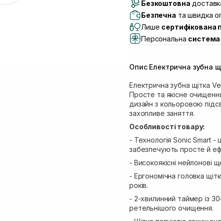
Безкоштовна
Самовивіз м. Луцьк, 
доставка
Самовивіз м. Львів, в
Безпечна
та швидка оп
Lake)
Лише
сертифікована 
Самовивіз м. Львів, в
Персональна
система 
Самовивіз м. Львів, 
Самовивіз м. Рівне, ву
Опис Електрична зубна щ
Самовивіз м. Рівне, в
Електрична зубна щітка Ve
Просте та якісне очищення 
дизайн з кольоровою підс
захопливе заняття.
Особливості товару:
- Технологія Sonic Smart - 
забезпечують просте й е
- Високоякісні нейлонові 
- Ергономічна головка щітк
років.
- 2-хвилинний таймер із 3
ретельнішого очищення.