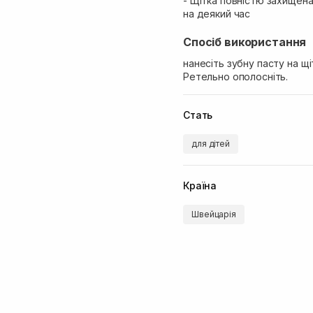
- Щітка повністю захищена
на деякий час
Спосіб використання
нанесіть зубну пасту на щ
Ретельно ополосніть.
Стать
для дітей
Країна
Швейцарія