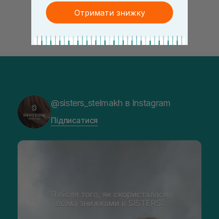
Отримати знижку
@sisters_stelmakh в Instagram
Підписатися