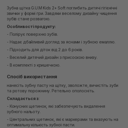
В наявності
Зубна щітка G.U.M Kids 2+ Soft поглибить дитячі гігієнічні
Самовивіз м. Рівне, вул. 16-го Липня, 15
звички у формі гри. Завдяки веселому дизайну чищення
В наявності
зубів стане розвагою.
Самовивіз м. Рівне, вул. Кулика і Гудачека 23 (ТЦ
Екватор)
Особливості продукту:
В наявності
- Полірує поверхню зубів.
- Надає дбайливий догляд за яснами і зубною емаллю.
- Підходить для діток від 2 до 6 років.
- Веселий дитячий дизайн з присоскою внизу.
- В комплекті з кришечкою.
Спосіб використання
нанесіть зубну пасту на щітку, зволожте, вичистіть зуби
та ротову порожнину. Ретельно ополосніть.
Складається з
:
- Конусних щетинок, які забезпечують видалення
зубного нальоту.
- Центральних щетинок, які є маркерами та вказують на
оптимальну кількість зубної пасти.