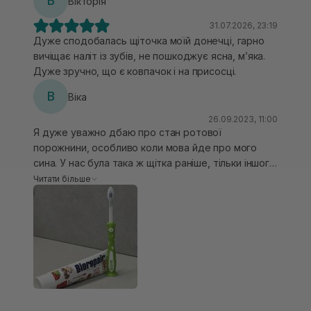
В
Вікторія
31.07.2026, 23:19
Дуже сподобалась щіточка моїй донечці, гарно
вичіщає наліт із зубів, не пошкоджує ясна, мʼяка.
Дуже зручно, що є ковпачок і на присосці.
В
Віка
26.09.2023, 11:00
Я дуже уважно дбаю про стан ротової
порожнини, особливо коли мова йде про мого
сина. У нас була така ж щітка раніше, тільки іншого
кольору. Щодо її характеристик, вона дуже
Читати більше
ефективно очищає зуби і не викликає подразнень
ясен, а ще зручна для тримання дитячої руки.
Дизайн робить процес чищення зубів навіть
цікавішим, оскільки, як каже наш син: якщо не
чистити зубки, то залишиться один зуб, як в
монастирика на зубній щітці.:)