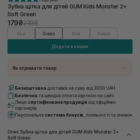
Зубна щітка для дітей GUM Kids Monster 2+
Soft Green
179₴
210₴
Blue
Green
Pink
Purple
Додати в кошик
Як отримати товар
Доставка Новою Поштою
В наявності
Безкоштовна
доставка на суму від 3000 UAH
Самовивіз м. Луцьк, вул. Винниченка 4
Безпечна
та швидка оплата карткою на сайті
В наявності
Лише
сертифікована продукція
від офіційних
Самовивіз м. Львів, вул. Академіка Підстригача, 1В
партнерів
(Duck’s Lake)
Персональна
система бонусів
, лояльності та знижок
Немає в наявності!
Самовивіз м. Львів, вул. Івана Франка 36
В наявності
Опис Зубна щітка для дітей GUM Kids Monster 2+
Самовивіз м. Львів, вул. Степана Бандери 45
Soft Green