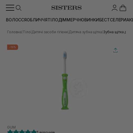
ВОЛОССЯ
ОБЛИЧЧЯ
ТІЛО
ДІМ
МЕРЧ
НОВИНКИ
БЕСТСЕЛЕРИ
АК
Головна
Тіло
Дитячі засоби гігієни
Дитяча зубна щітка
Зубна щітка для 
|
|
|
|
-15%
GUM
1 відгуків