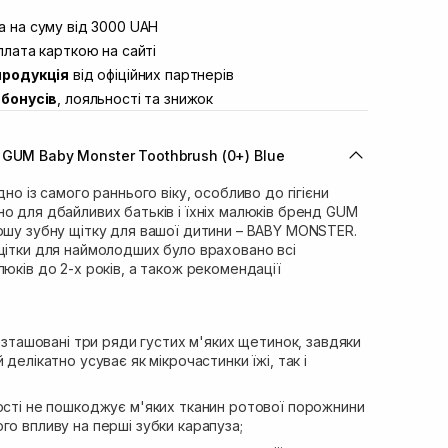
штою
В наявності
вул. Винниченка 4
 на суму від 3000 UAH
В наявності
ул. Академіка Підстригача, 1В
лата карткою на сайті
Немає в наявності!
продукція
від офіційних партнерів
ул. Івана Франка 36
В наявності
бонусів
, лояльності та знижок
вул. Степана Бандери 45
В наявності
л. 16-го Липня, 15
В наявності
GUM Baby Monster Toothbrush (0+) Blue
ул. Кулика і Гудачека 23 (ТЦ
Немає в наявності!
дно із самого раннього віку, особливо до гігієни
о для дбайливих батьків і їхніх малюків бренд GUM
ршу зубну щітку для вашої дитини – BABY MONSTER.
щітки для наймолодших було враховано всі
люків до 2-х років, а також рекомендації
розташовані три ряди густих м'яких щетинок, завдяки
 делікатно усуває як мікрочастинки їжі, так і
кості не пошкоджує м'яких тканин ротової порожнини
го впливу на перші зубки карапуза;