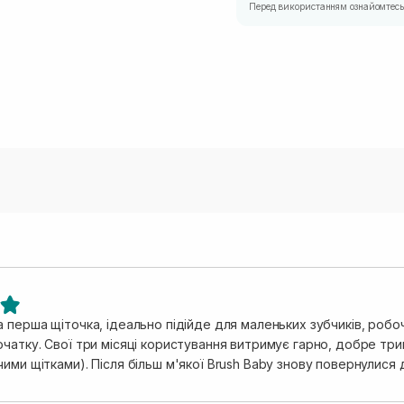
Перед використанням ознайомтесь 
 перша щіточка, ідеально підійде для маленьких зубчиків, робоч
чатку. Свої три місяці користування витримує гарно, добре три
ими щітками). Після більш м'якої Brush Baby знову повернулися д