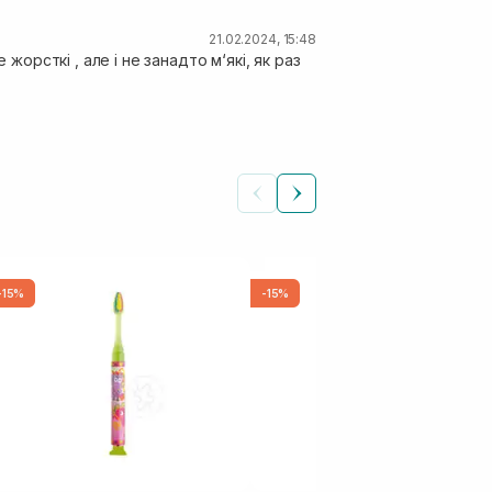
21.02.2024, 15:48
жорсткі , але і не занадто м‘які, як раз
-15%
-15%