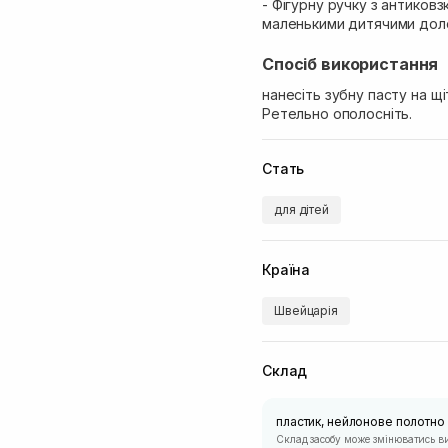
- Фігурну ручку з антиков
маленькими дитячими доло
Спосіб використання
нанесіть зубну пасту на щ
Ретельно ополосніть.
Стать
для дітей
Країна
Швейцарія
Склад
пластик, нейлонове полотно
Склад засобу може змінюватись в