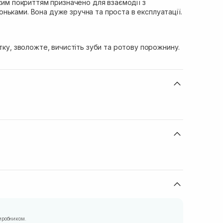
зким покриттям призначено для взаємодії з
ньками. Вона дуже зручна та проста в експлуатації.
ітку, зволожте, вичистіть зуби та ротову порожнину.
иробником.