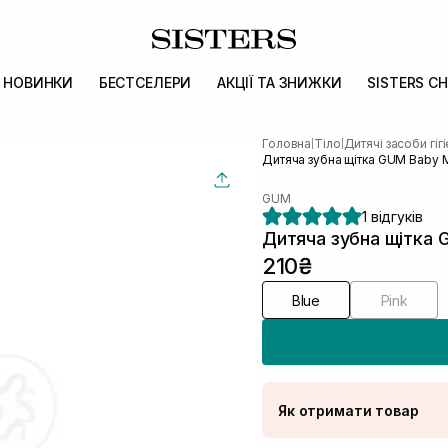
НОВИНКИ
БЕСТСЕЛЕРИ
АКЦІЇ ТА ЗНИЖКИ
SISTERS CH
Головна
Тіло
Дитячі засоби гіг
|
|
Дитяча зубна щітка GUM Baby M
GUM
1 відгуків
Дитяча зубна щітка 
210₴
Blue
Pink
Як отримати товар