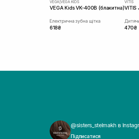
VEGA
|
VEGA KIDS
VITIS
VEGA Kids VK-400B (блакитна)
VITIS 
Електрична зубна щітка
Дитячи
618₴
470₴
@sisters_stelmakh в Instag
Підписатися