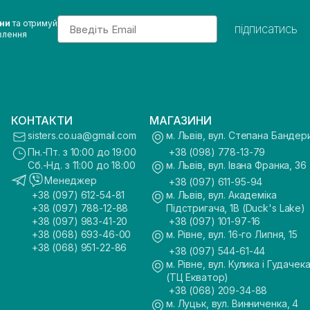
Email
ини
та отримуй
підписатись
влення
КОНТАКТИ
МАГАЗИНИ
sisters.co.ua@gmail.com
м. Львів, вул. Степана Бандер
Пн.-Пт. з 10:00 до 19:00
+38 (098) 778-13-79
Сб.-Нд. з 11:00 до 18:00
м. Львів, вул. Івана Франка, 36
Менеджер
+38 (097) 611-95-94
+38 (097) 612-54-81
м. Львів, вул. Академіка
+38 (097) 788-12-88
Підстригача, 1В (Duck's Lake)
+38 (097) 983-41-20
+38 (097) 101-97-16
+38 (068) 693-46-00
м. Рівне, вул. 16-го Липня, 15
+38 (068) 951-22-86
+38 (097) 544-61-44
м. Рівне, вул. Кулика і Гудачека
(ТЦ Екватор)
+38 (068) 209-34-88
м. Луцьк, вул. Винниченка, 4