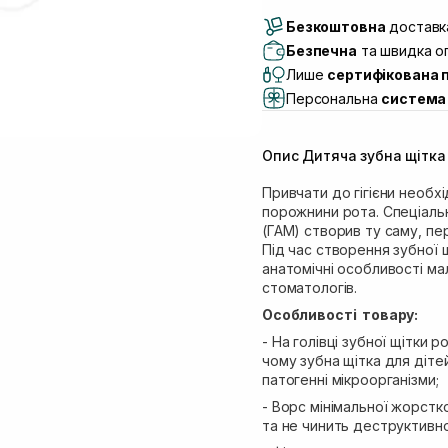
Доставка Новою По
Безкоштовна
Самовивіз м. Луцьк, 
доставка
Самовивіз м. Львів, в
Безпечна
та швидка оп
(Duck’s Lake)
Лише
сертифікована 
Самовивіз м. Львів, в
Персональна
система 
Самовивіз м. Львів, 
Самовивіз м. Рівне, ву
Опис Дитяча зубна щітка 
Самовивіз м. Рівне, в
Екватор)
Привчати до гігієни необхі
порожнини рота. Спеціальн
(ГАМ) створив ту саму, пе
Під час створення зубної 
анатомічні особливості ма
стоматологів.
Особливості товару:
- На голівці зубної щітки 
чому зубна щітка для дітей
патогенні мікроорганізми;
- Ворс мінімальної жорст
та не чинить деструктивно