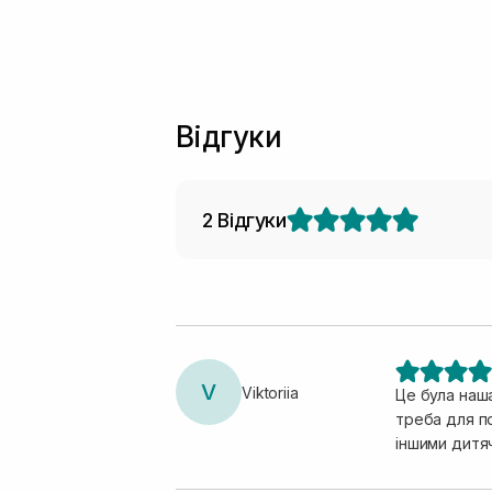
Відгуки
2 Відгуки
V
Viktoriia
Це була наша
треба для по
іншими дитяч