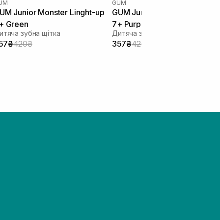
UM
GUM
UM Junior Monster Linght-up
GUM Junior Monster Linght-u
+ Green
7+ Purple
итяча зубна щітка
Дитяча зубна щітка
57₴
420₴
357₴
420₴