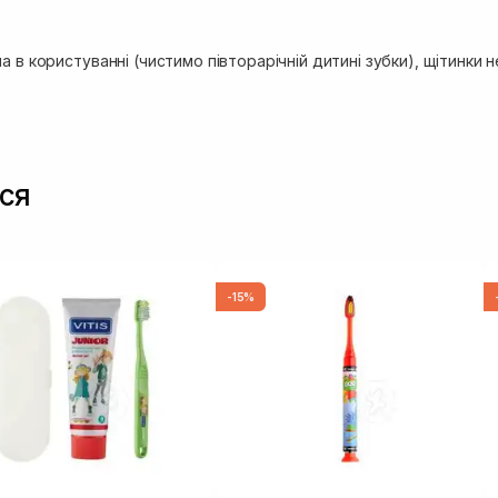
а в користуванні (чистимо півторарічній дитині зубки), щітинки не 
ся
-15%