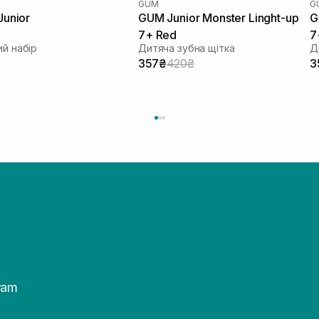
GUM
G
Junior
GUM Junior Monster Linght-up
G
7+ Red
7
й набір
Дитяча зубна щітка
Д
357₴
420₴
3
ram