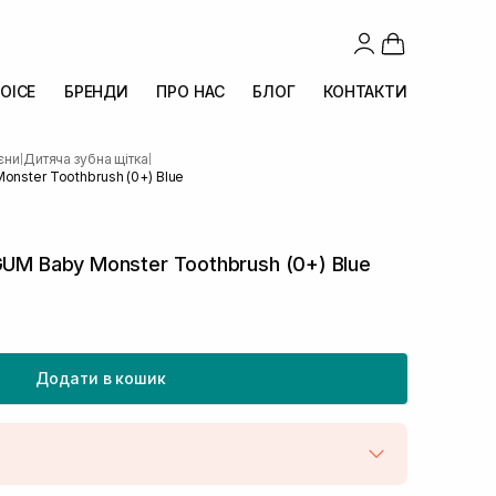
OICE
БРЕНДИ
ПРО НАС
БЛОГ
КОНТАКТИ
ієни
Дитяча зубна щітка
|
|
onster Toothbrush (0+) Blue
GUM Baby Monster Toothbrush (0+) Blue
Додати в кошик