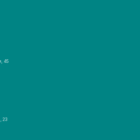
и, 45
, 23