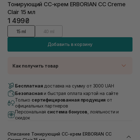
Тонирующий СС-крем ERBORIAN CC Creme
Clair 15 мл
1 499₴
15 ml
40 ml
Добавить в корзину
Как получить товар
Доставка Новой Почтой
Нет в наличии!
Бесплатная
доставка на сумму от 3000 UAH
Самовывоз г. Луцк, Винниченка 4
Безопасная
и быстрая оплата картой на сайте
В наличии
Только
сертифицированная продукция
от
Самовывоз г. Львов, ул. Академика Подстригача,
официальных партнеров
1В (Duck's Lake)
Персональная
система бонусов
, лояльности и
Нет в наличии!
скидок
Самовывоз Львов (Ивана Франко 36)
В наличии
Самовывоз г. Львов ул. Степана Бандеры 43
Описание Тонирующий СС-крем ERBORIAN CC
Creme Clair 15 мл