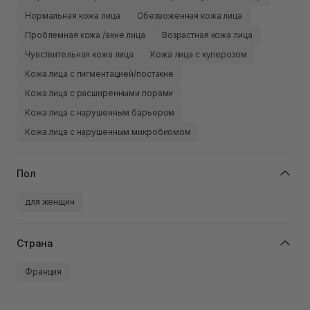
Нормальная кожа лица
Обезвоженная кожа лица
Проблемная кожа /акне лица
Возрастная кожа лица
Чувствительная кожа лица
Кожа лица с куперозом
Кожа лица с пигментацией/постакне
Кожа лица с расширенными порами
Кожа лица с нарушенным барьером
Кожа лица с нарушенным микробиомом
Пол
для женщин
Страна
Франция