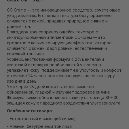
В наличии
Самовывоз Ровно
CC Creme — это инновационное средство, сочетающее
В наличии
уход и макияж. Его легкая текстура безукоризненно
Самовывоз г. Ровно, ул. Кулика и Гудачека 23 (ТЦ
сливается с кожей, придавая природное сияние и
Экватор)
ровный тон.
Нет в наличии!
Благодаря трансформирующейся текстуре с
инкапсулированными пигментами CC-крем — это
средство с легким тонирующим эффектом, которое
сливается с кожей, даря ровный, естественный и
сияющий тон лица.
Усовершенствованная формула с 2% центелами
азиатской и гиалуроновой кислотой мгновенно
увлажняет кожу, поддерживает ее упругость и комфорт
в течение 24 часов, постепенно улучшая ее текстуру
изо дня в день.
Уже через 28 дней кожа выглядит заметно
обновленной, гладкой и излучает здоровое сияние.
Формула также обеспечивает защиту от солнца SPF 30,
защищая кожу от вредного воздействия ультрафиолета.
Особенности товара:
- Естественный и сияющий финиш;
- Ровный, безупречный тон лица;