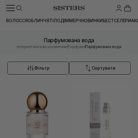
ВОЛОССЯ
ОБЛИЧЧЯ
ТІЛО
ДІМ
МЕРЧ
НОВИНКИ
БЕСТСЕЛЕРИ
АК
Парфумована вода
|
|
Інтернет магазин косметики
Парфуми
Парфумована вода
Фільтр
Сортувати