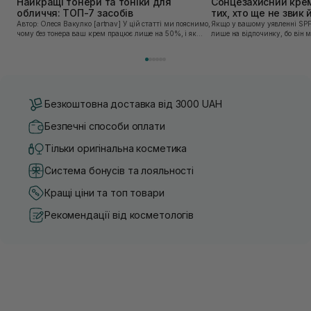
Найкращі тонери та тоніки для
Сонцезахисний крем
обличчя: ТОП-7 засобів
тих, хто ще не звик
Автор: Олеся Вакулко [artnav] У цій статті ми пояснимо,
Якщо у вашому уявленні SPF
чому без тонера ваш крем працює лише на 50%, і як
лише на відпочинку, бо він 
знайти засіб під потреби саме вашої шкіри. Хибною є
шкірі, може бути вибагливи
думка, що тонізація — це зайвий е...
чи скочується під макіяжем і
Безкоштовна доставка від 3000 UAH
Безпечні способи оплати
Тільки оригінальна косметика
Система бонусів та лояльності
Кращі ціни та топ товари
Рекомендації від косметологів