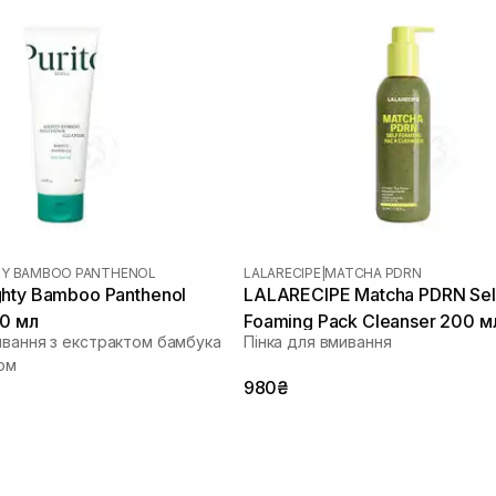
TY BAMBOO PANTHENOL
LALARECIPE
|
MATCHA PDRN
hty Bamboo Panthenol
LALARECIPE Matcha PDRN Sel
50 мл
Foaming Pack Cleanser 200 м
ивання з екстрактом бамбука
Пінка для вмивання
ом
980₴