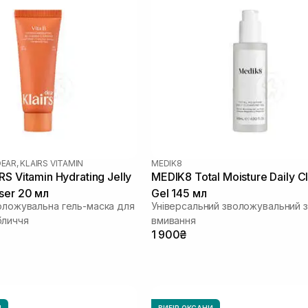
EAR, KLAIRS VITAMIN
MEDIK8
S Vitamin Hydrating Jelly
MEDIK8 Total Moisture Daily C
ser 20 мл
Gel 145 мл
воложувальна гель-маска для
Універсальний зволожувальний з
бличчя
вмивання
1 900₴
И
ВИБІР ОКСАНИ