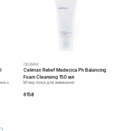
CELIMAX
l
Celimax Relief Madecica Ph Balancing
Foam Cleansing 150 мл
ня з
Мʼяка пінка для вмивання
615₴