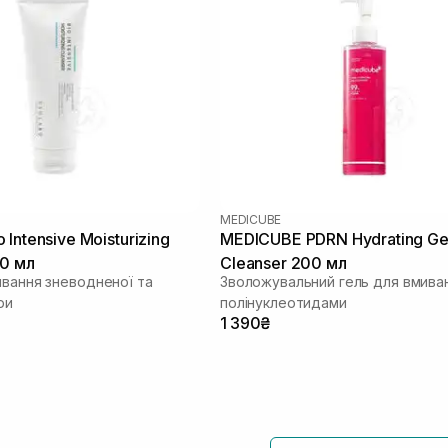
MEDICUBE
Intensive Moisturizing
MEDICUBE PDRN Hydrating Ge
20 мл
Cleanser 200 мл
ивання зневодненої та
Зволожувальний гель для вмиван
ри
полінуклеотидами
1 390₴