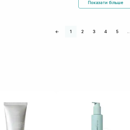
Показати більше
←
1
2
3
4
5