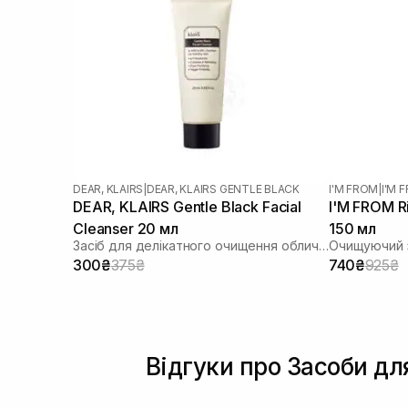
Прополіс
(2)
Протеїни
(1)
Розмарин
(4)
Саліцилова кислота
(23)
Транексамова кислота
(1)
Цинк
(3)
Чайне дерево
(5)
DEAR, KLAIRS
|
DEAR, KLAIRS GENTLE BLACK
I'M FROM
|
I'M 
DEAR, KLAIRS Gentle Black Facial
I'M FROM Ri
Cleanser 20 мл
150 мл
Засіб для делікатного очищення обличчя
Очищуючий з
300₴
375₴
740₴
925₴
Відгуки про Засоби д