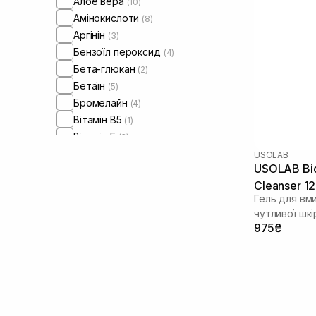
Алое вера
(10)
Амінокислоти
(8)
Аргінін
(3)
Бензоїл пероксид
(4)
Бета-глюкан
(2)
Бетаїн
(5)
Бромелайн
(4)
Вітамін B5
(1)
Вітамін Е
(3)
Вітамін C
(3)
USOLAB
USOLAB Bio 
Вітамін К
(2)
Cleanser 1
Гамамеліс
(1)
Гель для вм
Гвайазулен
(1)
чутливої шкі
Гіалуронова кислота
(12)
975₴
Гідролізований колаген
(1)
Гліцерин
(13)
Гліколева кислота
(2)
Глюконолактон
(3)
Глутатіон
(2)