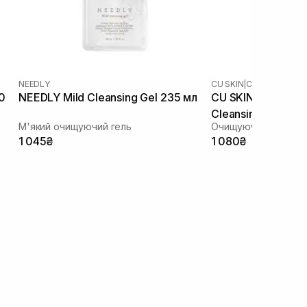
NEEDLY
CU SKIN
|
CU DR.SOLUTI
0
NEEDLY Mild Cleansing Gel 235 мл
CU SKIN Dr.Soluti
Cleansing Gel Foa
М'який очищуючий гель
Очищуюча гель-пінк
1 045₴
1 080₴