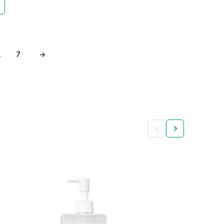
7
→
…