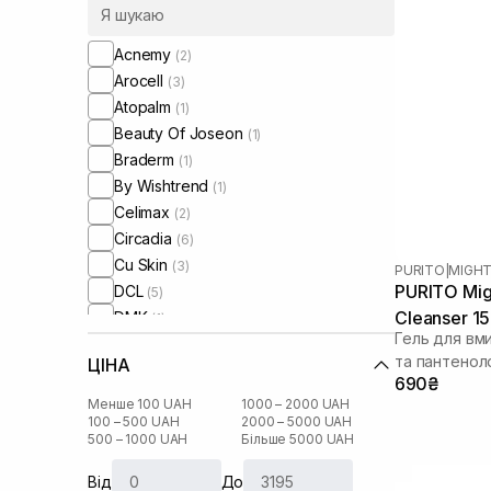
Acnemy
(2)
Arocell
(3)
Atopalm
(1)
Beauty Of Joseon
(1)
Braderm
(1)
By Wishtrend
(1)
Celimax
(2)
Circadia
(6)
Cu Skin
(3)
PURITO
|
MIGH
PURITO Mig
DCL
(5)
Cleanser 1
DMK
(1)
Гель для вм
Dear, Klairs
(5)
та пантенол
ЦІНА
Dr. Ceuracle
(4)
690₴
HydroPeptide
(2)
Менше 100 UAH
1000 – 2000 UAH
I'm From
100 – 500 UAH
2000 – 5000 UAH
(4)
500 – 1000 UAH
Більше 5000 UAH
IS Clinical
(2)
Lagom
(1)
Від
До