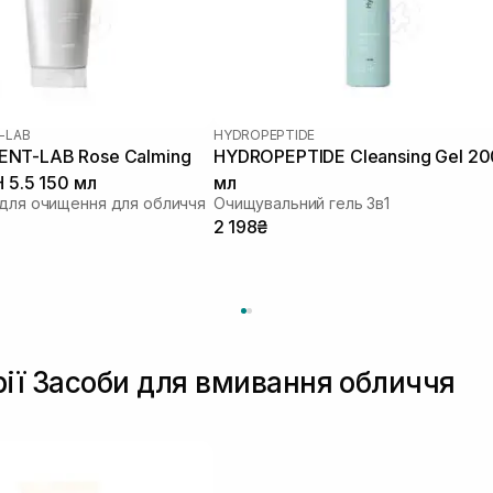
-LAB
HYDROPEPTIDE
NT-LAB Rose Calming
HYDROPEPTIDE Cleansing Gel 20
H 5.5 150 мл
мл
 для очищення для обличчя
Очищувальний гель 3в1
2 198₴
рії Засоби для вмивання обличчя