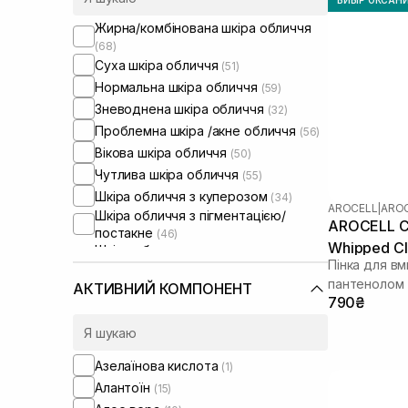
Жирна/комбінована шкіра обличчя
(68)
Суха шкіра обличчя
(51)
Нормальна шкіра обличчя
(59)
Зневоднена шкіра обличчя
(32)
Проблемна шкіра /акне обличчя
(56)
Вікова шкіра обличчя
(50)
Чутлива шкіра обличчя
(55)
Шкіра обличчя з куперозом
(34)
AROCELL
|
AROC
Шкіра обличчя з пігментацією/
AROCELL Ci
постакне
(46)
Whipped Cl
Шкіра обличчя з розширеними
Пінка для в
порами
(49)
пантенолом
Шкіра обличчя з порушеним
АКТИВНИЙ КОМПОНЕНТ
790₴
барʼєром
(29)
Шкіра обличчя з порушеним
мікробіомом
(26)
Суха/зневоднена шкіра тіла
(1)
Азелаїнова кислота
(1)
Чутлива шкіра тіла
(1)
Алантоїн
(15)
Проблемна шкіра тіла
(1)