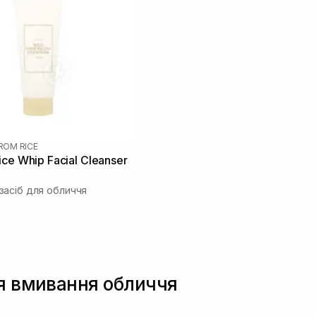
FROM RICE
ce Whip Facial Cleanser
асіб для обличчя
ля вмивання обличчя