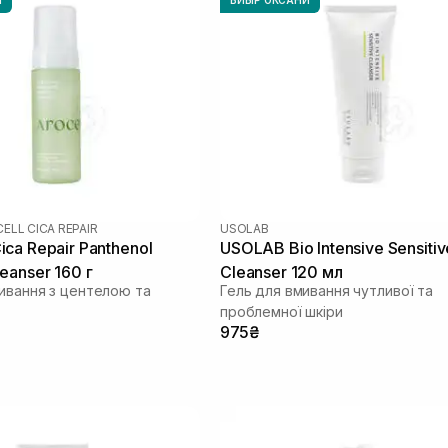
ELL CICA REPAIR
USOLAB
ca Repair Panthenol
USOLAB Bio Intensive Sensitiv
eanser 160 г
Cleanser 120 мл
мивання з центелою та
Гель для вмивання чутливої та
проблемної шкіри
975₴