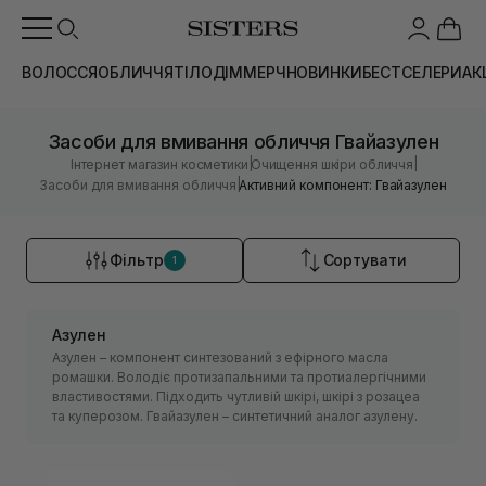
ВОЛОССЯ
ОБЛИЧЧЯ
ТІЛО
ДІМ
МЕРЧ
НОВИНКИ
БЕСТСЕЛЕРИ
АК
Засоби для вмивання обличчя Гвайазулен
|
|
Інтернет магазин косметики
Очищення шкіри обличчя
|
Засоби для вмивання обличчя
Активний компонент: Гвайазулен
Фільтр
Сортувати
1
Азулен
Азулен – компонент синтезований з ефірного масла
ромашки. Володіє протизапальними та протиалергічними
властивостями. Підходить чутливій шкірі, шкірі з розацеа
та куперозом. Гвайазулен – синтетичний аналог азулену.