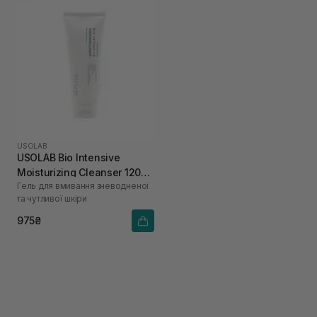
USOLAB
USOLAB Bio Intensive
Moisturizing Cleanser 120
Гель для вмивання зневодненої
мл
та чутливої шкіри
975₴