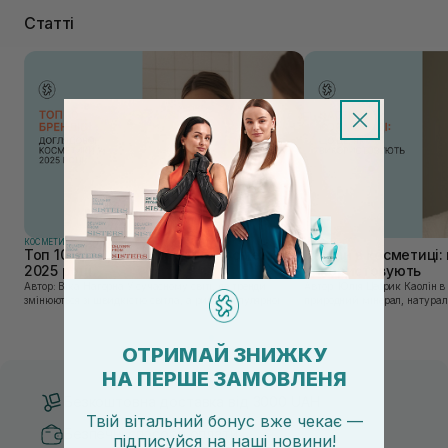
Статті
КОСМЕТИКА
КОСМЕТИКА
Топ 10 брендів доглядової косметики у
Каолін в косметиці: 
2025 році
використовують
Автор: Віка Нагорна У сучасному світі, де тренди
Автор: Юлія Цебрик Каолін в косметології – це
змінюються зі швидкістю світла, а ринок популярної
природний мінерал, натураль
косметики переповнений новими пропозиціями, вибір
безліч переваг для шкіри обл
засобу для себе стає справжнім викликом. 2025 р...
завдяки великій кількості ко
ОТРИМАЙ ЗНИЖКУ
НА ПЕРШЕ ЗАМОВЛЕНЯ
Безкоштовна доставка від 3000 UAH
Твій вітальний бонус вже чекає —
Безпечні способи оплати
підписуйся
на
наші новини!