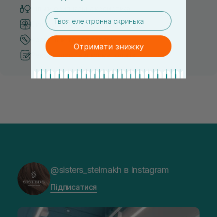
Тільки оригінальна косметика
email
Система бонусів та лояльності
Кращі ціни та топ товари
Отримати знижку
Рекомендації від косметологів
@sisters_stelmakh в Instagram
Підписатися