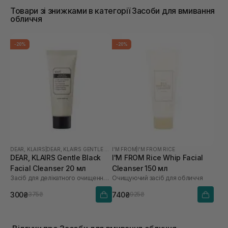
Товари зі знижками в категорії Засоби для вмивання
обличчя
-20%
-20%
DEAR, KLAIRS
|
DEAR, KLAIRS GENTLE BLACK
I'M FROM
|
I'M FROM RICE
DEAR, KLAIRS Gentle Black
I'M FROM Rice Whip Facial
Facial Cleanser 20 мл
Cleanser 150 мл
Засіб для делікатного очищення обличчя
Очищуючий засіб для обличчя
300₴
740₴
375₴
925₴