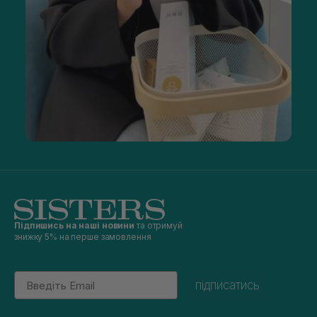
Підпишись на наші новини
та отримуй
знижку 5% на перше замовлення
Email
підписатись