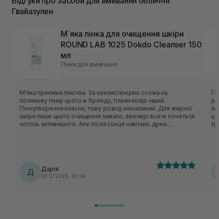
Відгуки про Засоби для вмивання обличчя
Гвайазулен
М`яка пінка для очищення шкіри
ROUND LAB 1025 Dokdo Cleanser 150
мл
Пінки для вмивання
Мʼяка приємна піночка. За консистенцією схожа на
Гарн
полинову пінку цього ж бренду, тільки колір інший.
рі
Піноутворення класне, тому розхід економний. Для жирної
засобу. Аромат відс
шкіри лише цього очищення замало, ввечері все ж хочеться
ць
чогось активнішого. Але після сонця навпаки, дуже
тригерить. У с
делікатно очищає, не пересушуючи шкіру. На розацеа
то
очисник не тригерив, отже тест на чутливість пройшов
очисник. Із мі
успішно.
пр
крише
кр
Дарія
Д
30.07.2026, 00:24