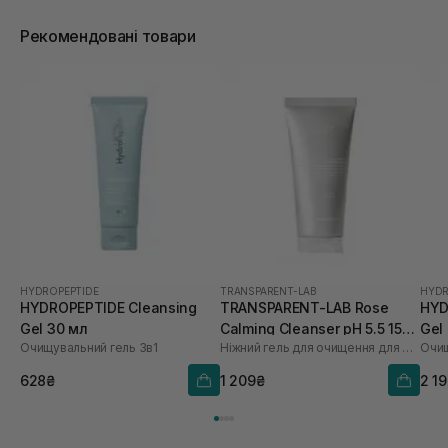
Рекомендовані товари
HYDROPEPTIDE
TRANSPARENT-LAB
HYDR
HYDROPEPTIDE Cleansing
TRANSPARENT-LAB Rose
HYD
Gel 30 мл
Calming Cleanser pH 5.5 150
Gel
Очищувальний гель 3в1
Ніжний гель для очищення для обличчя
Очищ
мл
628₴
1 209₴
2 1