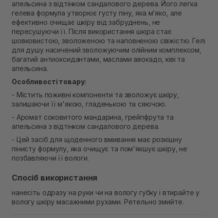
апельсина з відтінком сандалового дерева. Його легка
Самовивіз м. Рівне, вул. Кулика і Гудачека 23 (ТЦ
гелева формула утворює густу піну, яка м’яко, але
Екватор)
ефективно очищає шкіру від забруднень, не
Немає в наявності!
пересушуючи її. Після використання шкіра стає
шовковистою, зволоженою та наповненою свіжістю. Гелі
для душу насичений зволожуючим олійним комплексом,
багатий антиоксидантами, маслами авокадо, ківі та
апельсина.
Особливості товару:
- Містить поживні компоненти та зволожує шкіру,
залишаючи її м'якою, гладенькою та сяючою.
- Аромат соковитого мандарина, грейпфрута та
апельсина з відтінком сандалового дерева.
- Цей засіб для щоденного вмивання має розкішну
пінисту формулу, яка очищує та пом'якшує шкіру, не
позбавляючи її вологи.
Спосіб використання
нанесіть одразу на руки чи на вологу губку і втирайте у
вологу шкіру масажними рухами. Ретельно змийте.