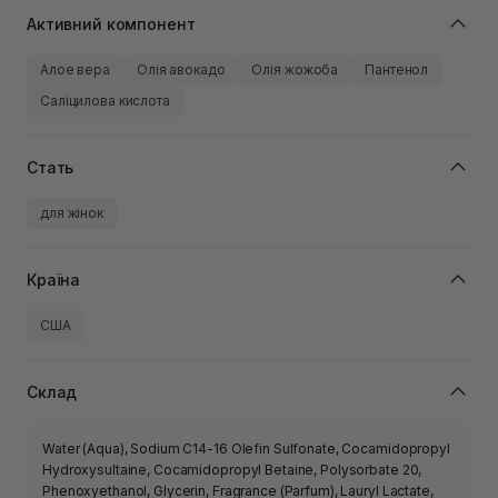
Активний компонент
Алое вера
Олія авокадо
Олія жожоба
Пантенол
Саліцилова кислота
Стать
для жінок
Країна
США
Склад
Water (Aqua), Sodium C14-16 Olefin Sulfonate, Cocamidopropyl
Hydroxysultaine, Cocamidopropyl Betaine, Polysorbate 20,
Phenoxyethanol, Glycerin, Fragrance (Parfum), Lauryl Lactate,