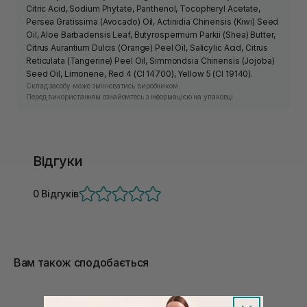
Citric Acid, Sodium Phytate, Panthenol, Tocopheryl Acetate,
Persea Gratissima (Avocado) Oil, Actinidia Chinensis (Kiwi) Seed
Oil, Aloe Barbadensis Leaf, Butyrospermum Parkii (Shea) Butter,
Citrus Aurantium Dulcis (Orange) Peel Oil, Salicylic Acid, Citrus
Reticulata (Tangerine) Peel Oil, Simmondsia Chinensis (Jojoba)
Seed Oil, Limonene, Red 4 (CI 14700), Yellow 5 (CI 19140).
Склад засобу може змінюватись виробником.
Перед використанням ознайомтесь з інформацією на упаковці.
Відгуки
0 Відгуків
Вам також сподобається