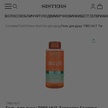
ВОЛОССЯ
ОБЛИЧЧЯ
ТІЛО
ДІМ
МЕРЧ
НОВИНКИ
БЕСТСЕЛЕРИ
АК
Головна
Тіло
Гігієна тіла
Гелі для душу
Гель для душу TREE HUT Tanger
|
|
|
|
TREE HUT