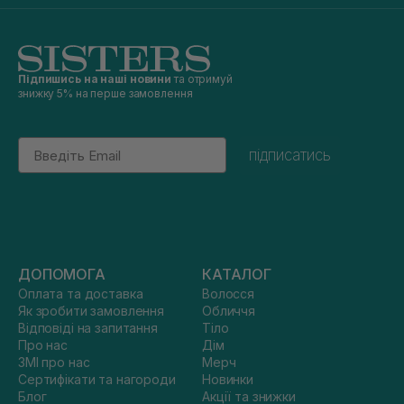
Підпишись на наші новини
та отримуй
знижку 5% на перше замовлення
Email
підписатись
ДОПОМОГА
КАТАЛОГ
Оплата та доставка
Волосся
Як зробити замовлення
Обличчя
Відповіді на запитання
Тіло
Про нас
Дім
ЗМІ про нас
Мерч
Сертифікати та нагороди
Новинки
Блог
Акції та знижки