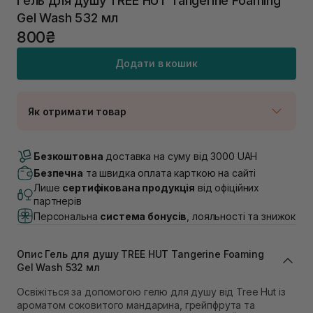
Гель для душу TREE HUT Tangerine Foaming
Gel Wash 532 мл
800₴
Додати в кошик
Як отримати товар
Доставка Новою Поштою
В наявності
Безкоштовна
доставка на суму від 3000 UAH
Самовивіз м. Луцьк, вул. Винниченка 4
Безпечна
та швидка оплата карткою на сайті
Немає в наявності!
Лише
сертифікована продукція
від офіційних
Самовивіз м. Львів, вул. Академіка Підстригача, 1В
партнерів
(Duck’s Lake)
Персональна
система бонусів
, лояльності та знижок
В наявності
Самовивіз м. Львів, вул. Івана Франка 36
Немає в наявності!
Опис Гель для душу TREE HUT Tangerine Foaming
Самовивіз м. Львів, вул. Степана Бандери 45
Gel Wash 532 мл
В наявності
Освіжіться за допомогою гелю для душу від Tree Hut із
Самовивіз м. Рівне, вул. 16-го Липня, 15
ароматом соковитого мандарина, грейпфрута та
Немає в наявності!