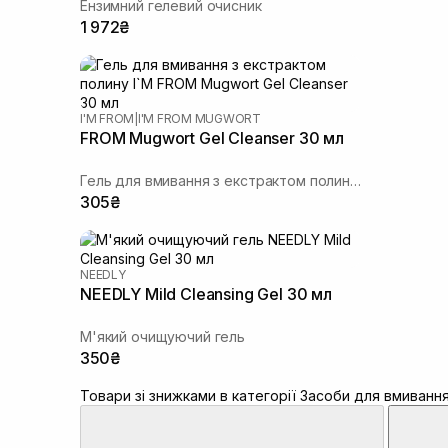
Ензимний гелевий очисник
1 972₴
I'M FROM
|
I'M FROM MUGWORT
FROM Mugwort Gel Cleanser 30 мл
Гель для вмивання з екстрактом полину I`M
305₴
NEEDLY
NEEDLY Mild Cleansing Gel 30 мл
М'який очищуючий гель
350₴
Товари зі знижками в категорії Засоби для вмиванн