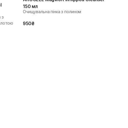
l
150 мл
Очищувальна пінка з полином
 з
слотою
950₴