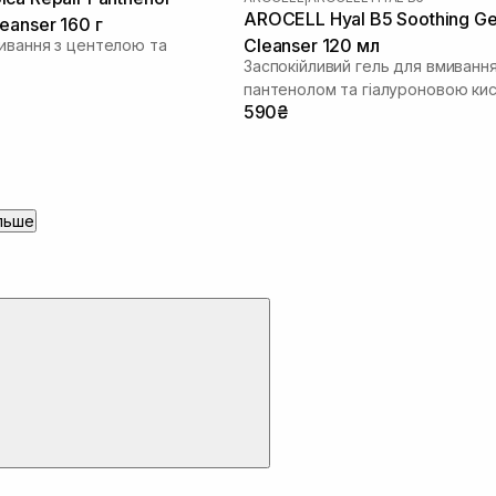
AROCELL Hyal B5 Soothing Ge
eanser 160 г
Cleanser 120 мл
мивання з центелою та
Заспокійливий гель для вмивання
пантенолом та гіалуроновою ки
590₴
льше