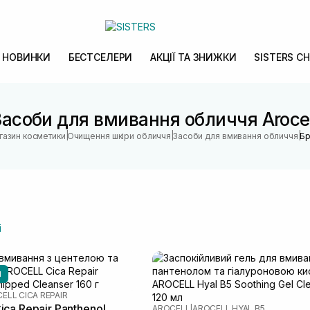
НОВИНКИ
БЕСТСЕЛЕРИ
АКЦІЇ ТА ЗНИЖКИ
SISTERS CH
Засоби для вмивання обличчя Arocel
|
|
|
агазин косметики
Очищення шкіри обличчя
Засоби для вмивання обличчя
Бр
і
И
ELL CICA REPAIR
ca Repair Panthenol
AROCELL
|
AROCELL HYAL B5