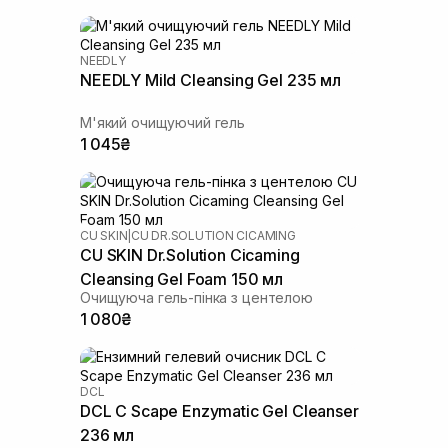
NEEDLY
NEEDLY Mild Cleansing Gel 235 мл
М'який очищуючий гель
1 045₴
CU SKIN
|
CU DR.SOLUTION CICAMING
CU SKIN Dr.Solution Cicaming
Cleansing Gel Foam 150 мл
Очищуюча гель-пінка з центелою
1 080₴
DCL
DCL C Scape Enzymatic Gel Cleanser
236 мл