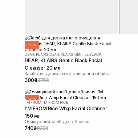
-20%
DEAR, KLAIRS
|
DEAR, KLAIRS GENTLE BLACK
DEAR, KLAIRS Gentle Black Facial
Cleanser 20 мл
Засіб для делікатного очищення обличчя
300₴
375₴
-20%
I'M FROM
|
I'M FROM RICE
I'M FROM Rice Whip Facial Cleanser
150 мл
Очищуючий засіб для обличчя
740₴
925₴