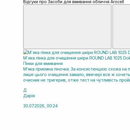
Відгуки про Засоби для вмивання обличчя Arocell
М`яка пінка для очищення шкіри ROUND LAB 1025 Dok
Пінки для вмивання
Мʼяка приємна піночка. За консистенцією схожа на п
лише цього очищення замало, ввечері все ж хочеть
очисник не тригерив, отже тест на чутливість прой
Д
Дарія
30.07.2026, 00:24