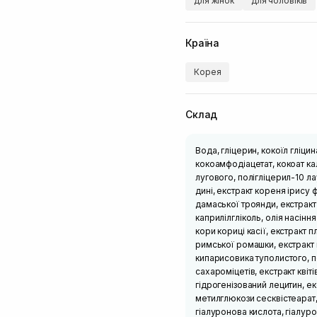
для жінок
для чоловіків
Країна
Корея
Склад
Вода, гліцерин, кокоїл гліци
кокоамфодіацетат, кокоат кал
лугового, полігліцерил-10 л
дині, екстракт кореня ірису 
дамаської троянди, екстракт
каприлілгліколь, олія насінн
кори кориці касії, екстракт п
римської ромашки, екстракт 
кипарисовика туполистого, 
сахароміцетів, екстракт квіт
гідрогенізований лецитин, е
метилглюкози сесквістеарат,
гіалуронова кислота, гіалуро