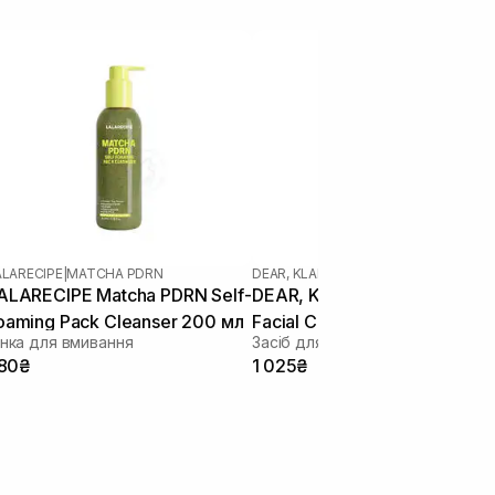
ALARECIPE
|
MATCHA PDRN
DEAR, KLAIRS
|
ALARECIPE Matcha PDRN Self-
DEAR, KLAIRS Gentle Black
oaming Pack Cleanser 200 мл
Facial Cleanser 140 мл
інка для вмивання
80₴
1 025₴