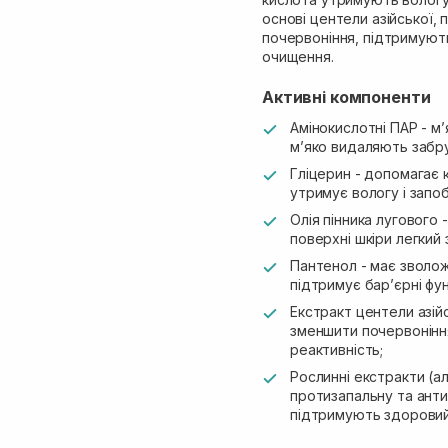
основі центели азійської,
почервоніння, підтримують
очищення.
Активні компоненти
Амінокислотні ПАР - м’
м’яко видаляють забру
Гліцерин - допомагає
утримує вологу і запоб
Олія пінника лугового 
поверхні шкіри легкий
Пантенол - має зволож
підтримує бар’єрні фун
Екстракт центели азійс
зменшити почервонінн
реактивність;
Рослинні екстракти (а
протизапальну та анти
підтримують здоровий