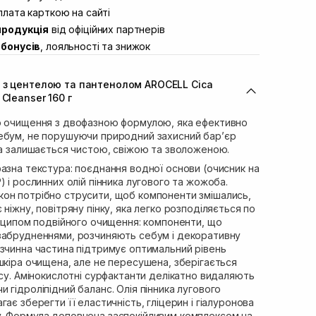
ул. Академіка Підстригача, 1В
лата карткою на сайті
Немає в наявності!
продукція
від офіційних партнерів
ул. Івана Франка 36
Немає в наявності!
бонусів
, лояльності та знижок
вул. Степана Бандери 45
Немає в наявності!
л. 16-го Липня, 15
В наявності
 з центелою та пантенолом AROCELL Cica
ул. Кулика і Гудачека 23 (ТЦ
Немає в наявності!
Cleanser 160 г
о очищення з двофазною формулою, яка ефективно
ебум, не порушуючи природний захисний бар’єр
ра залишається чистою, свіжою та зволоженою.
азна текстура: поєднання водної основи (очисник на
) і рослинних олій пінника лугового та жожоба.
он потрібно струсити, щоб компоненти змішались,
ніжну, повітряну пінку, яка легко розподіляється по
инципом подвійного очищення: компоненти, що
забрудненнями, розчиняють себум і декоративну
озчинна частина підтримує оптимальний рівень
шкіра очищена, але не пересушена, зберігається
нсу. Амінокислотні сурфактанти делікатно видаляють
 гідроліпідний баланс. Олія пінника лугового
ає зберегти її еластичність, гліцерин і гіалуронова
. Формула доповнена заспокійливим комплексом на