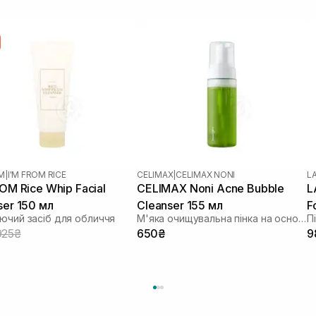
OM
|
I'M FROM RICE
CELIMAX
|
CELIMAX NONI
L
ROM Rice Whip Facial
CELIMAX Noni Acne Bubble
L
ser 150 мл
Cleanser 155 мл
F
чий засіб для обличчя
М'яка очищувальна пінка на основі ноні
П
925₴
650₴
9