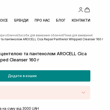
OICE
БРЕНДИ
ПРО НАС
БЛОГ
КОНТАКТИ
іри обличчя
Засоби для вмивання обличчя
Пінки для вмивання
|
|
|
 та пантенолом AROCELL Cica Repair Panthenol Whipped Cleanser 160 г
з центелою та пантенолом AROCELL Cica
pped Cleanser 160 г
Додати в кошик
штою
В наявності
вул. Винниченка 4
 на суму від 3000 UAH
Немає в наявності!