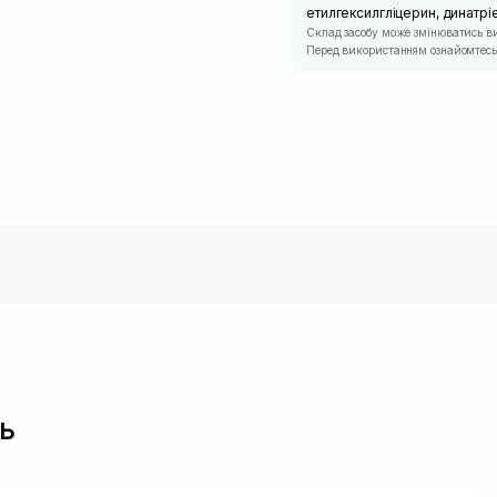
етилгексилгліцерин, динатрі
Склад засобу може змінюватись в
Перед використанням ознайомтесь 
ь