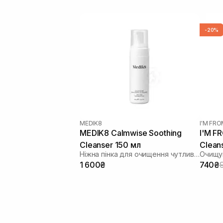
-20%
MEDIK8
I'M FR
MEDIK8 Calmwise Soothing
I'M F
Cleanser 150 мл
Clean
Ніжна пінка для очищення чутливої шкіри
Очищую
1 600₴
740₴