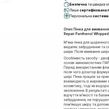
Самовивіз м. Львів, в
Безпечна
та швидка оп
(Duck’s Lake)
Лише
сертифікована 
Самовивіз м. Львів, в
Персональна
система 
Самовивіз м. Львів, 
Самовивіз м. Рівне, ву
Опис Пінка для вмивання
Самовивіз м. Рівне, в
Repair Panthenol Whipped 
Екватор)
М’яка пінка для щоденног
видаляє забруднення та с
шкіри. Після вмивання шкі
Особливість засобу - двоф
основі амінокислотних ПАР
Перед використанням флак
після чого дозатор формує 
шкірі. Пінка працює за пр
взаємодіють із жировими 
косметику, тоді як водор
зволоження. В результаті 
відчуття м’якості та бала
забруднення, не порушуючи
пом’якшує шкіру та допомаг
кислота утримують вологу