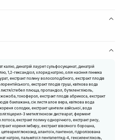
нат калію, динатрій лаурет сульфосукцинат, динатрій
ію, 1,2-гександіол, хлорид натрію, олія насіння пінника
аурат, екстракт полину волосоподібного, екстракт плодів
флорентійського, екстракт плодів груші, квіткова вода
 листя/стебел плюща, пропандіол, бутиленгліколь,
я жожоба, токоферол, екстракт плодів абрикоса, екстракт
лодів баклажана, сік листя алое вера, квіткова вода
кореня солодки, екстракт центели азійської, вода
полігліцерил-3 метилглюкози дистеарат, фермент
ів лотоса, екстракт полину однорічного, екстракт рису,
кстракт кореня імбиру, екстракт вівсяного борошна,
 цетеарилглюкозид, алантоїн, пантенол, гідролізована
нат натрію, пальмітоїл пентапептид-4, гексиленгліколь,