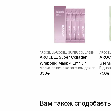
AROCELL
|
AROCELL SUPER COLLAGEN
AROCEL
AROCELL Super Collagen
AROCE
Wrapping Mask 4 шт* 5 г
Gel M
Маска-плівка з колагеном для зволоження та ліфтингу
350₴
790₴
Вам також сподобаєть