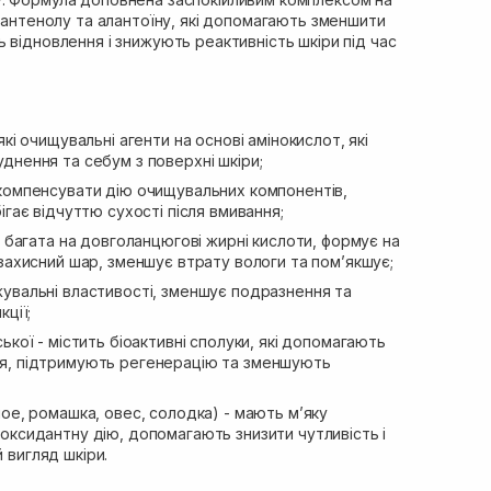
 пантенолу та алантоїну, які допомагають зменшити
 відновлення і знижують реактивність шкіри під час
які очищувальні агенти на основі амінокислот, які
днення та себум з поверхні шкіри;
 компенсувати дію очищувальних компонентів,
ігає відчуттю сухості після вмивання;
- багата на довголанцюгові жирні кислоти, формує на
 захисний шар, зменшує втрату вологи та пом’якшує;
увальні властивості, зменшує подразнення та
кції;
ької - містить біоактивні сполуки, які допомагають
я, підтримують регенерацію та зменшують
лое, ромашка, овес, солодка) - мають м’яку
оксидантну дію, допомагають знизити чутливість і
 вигляд шкіри.