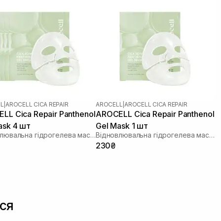
L
|
AROCELL CICA REPAIR
AROCELL
|
AROCELL CICA REPAIR
LL Cica Repair Panthenol
AROCELL Cica Repair Panthenol
ask 4 шт
Gel Mask 1 шт
Відновлювальна гідрогелева маска з екзосомами центели та пантенолом
Відновлювальна гідрогелева маска з екзосомами центели та пантенолом
230₴
ся