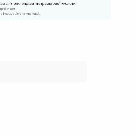
єва сіль етилендіамінтетраоцтової кислоти.
иробником.
з інформацією на упаковці.