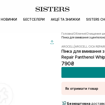
НОВИНКИ
БЕСТСЕЛЕРИ
АКЦІЇ ТА ЗНИЖКИ
SISTERS CH
Головна
Обличчя
Очищення шк
|
|
Пінка для вмивання з центелою
AROCELL
|
AROCELL CICA REPAIR
Пінка для вмивання 
Repair Panthenol Whi
790₴
Як отримати товар
Доставка Новою По
Безкоштовна
Самовивіз м. Луцьк, 
доставка