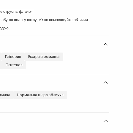
е струсіть флакон.
асобу на вологу шкіру, м’яко помасажуйте обличчя.
одою.
Гліцерин
Екстракт ромашки
Пантенол
личчя
Нормальна шкіра обличчя