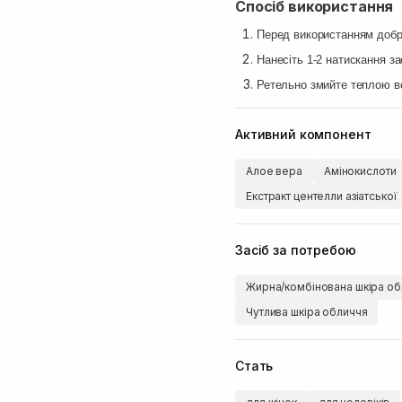
Спосіб використання
Перед використанням добр
Нанесіть 1-2 натискання з
Ретельно змийте теплою в
Активний компонент
Алое вера
Амінокислоти
Екстракт центелли азіатської
Засіб за потребою
Жирна/комбінована шкіра об
Чутлива шкіра обличчя
Стать