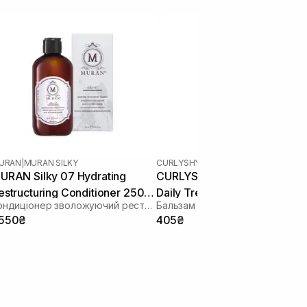
URAN
|
MURAN SILKY
CURLYSHYLL
|
PRESTIGE LINE
URAN Silky 07 Hydrating
CURLYSHYLL Nutrition Suppo
estructuring Conditioner 250
Daily Treatment 30 мл
Кондиціонер зволожуючий реструктуруючий для волосся
л
 550₴
405₴