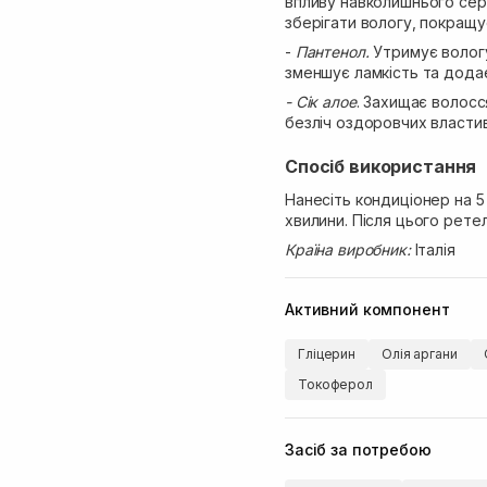
впливу навколишнього сер
зберігати вологу, покращу
-
Пантенол.
Утримує вологу
зменшує ламкість та додає
- Сік алое
. Захищає волосс
безліч оздоровчих власти
Спосіб використання
Нанесіть кондиціонер на 5
хвилини. Після цього рет
Країна виробник:
Італія
Активний компонент
Гліцерин
Олія аргани
Токоферол
Засіб за потребою