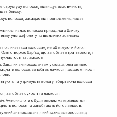
ює структуру волосся, підвищує еластичність,
адає блиску.
жує волосся, захищає від пошкоджень, надає
міцнює і надає волоссю природного блиску,
ливу ультрафіолету та шкідливих зовнішніх
е поглинається волоссям, не обтяжуючи його, і
 Олія створює бар’єр, що запобігає втраті вологи, і
ухнастості та ламкості.
к
. Завдяки антиоксидантам у складі, олія швидко
міцнити волосся, запобігає ламкості, додає м’якості
олови.
итягують та утримують вологу, зберігаючи волосся
, запобігає сухості та ламкості.
ін.
Амінокислоти є будівельним матеріалом для
цність волосся та запобігають його ламкості.
ужний антиоксидант, який захищає волосся від