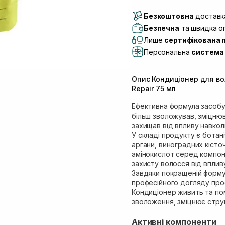
Доставка Новою По
Безкоштовна
Самовивіз м. Луцьк, 
доставка
Самовивіз м. Львів, в
Безпечна
та швидка оп
(Duck’s Lake)
Лише
сертифікована 
Самовивіз м. Львів, в
Персональна
система 
Самовивіз м. Львів, 
Самовивіз м. Рівне, ву
Опис Кондиціонер для во
Самовивіз м. Рівне, в
Repair 75 мл
Екватор)
Ефективна формула засобу
більш зволожував, зміцнюв
захищав від впливу навко
У складі продукту є ботан
аргани, виноградних кісто
амінокислот серед компоне
захисту волосся від впли
Завдяки покращеній форму
професійного догляду про
Кондиціонер живить та по
зволоження, зміцнює стру
Активні компоненти