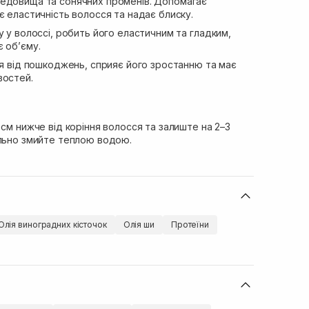
едовища та сонячних променів. Допомагає
є еластичність волосся та надає блиску.
 у волоссі, робить його еластичним та гладким,
 об’єму.
я від пошкоджень, сприяє його зростанню та має
востей.
 см нижче від коріння волосся та залиште на 2–3
ельно змийте теплою водою.
Олія виноградних кісточок
Олія ши
Протеїни