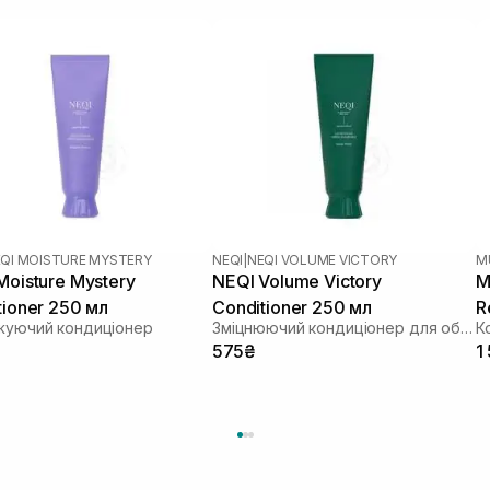
QI MOISTURE MYSTERY
NEQI
|
NEQI VOLUME VICTORY
M
Moisture Mystery
NEQI Volume Victory
M
tioner 250 мл
Conditioner 250 мл
R
жуючий кондиціонер
Зміцнюючий кондиціонер для об'єму
м
575₴
1