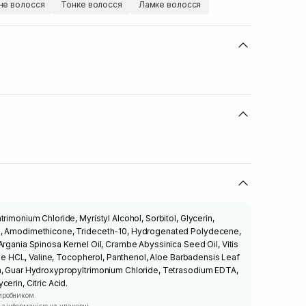
е волосся
Тонке волосся
Ламке волосся
rimonium Chloride, Myristyl Alcohol, Sorbitol, Glycerin,
e, Amodimethicone, Trideceth-10, Hydrogenated Polydecene,
Argania Spinosa Kernel Oil, Crambe Abyssinica Seed Oil, Vitis
sine HCL, Valine, Tocopherol, Panthenol, Aloe Barbadensis Leaf
m, Guar Hydroxypropyltrimonium Chloride, Tetrasodium EDTA,
erin, Citric Acid.
иробником.