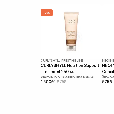
-20%
CURLYSHYLL
|
PRESTIGE LINE
NEQI
|
NE
CURLYSHYLL Nutrition Support
NEQI 
Treatment 250 мл
Condi
Відновлююча живильна маска
Зволо
1 500₴
1 875₴
575₴