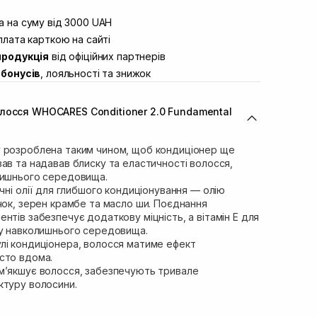
штою
Немає в наявності!
вул. Винниченка 4
 на суму від 3000 UAH
В наявності
ул. Академіка Підстригача, 1В
лата карткою на сайті
Немає в наявності!
продукція
від офіційних партнерів
ул. Івана Франка 36
Немає в наявності!
бонусів
, лояльності та знижок
вул. Степана Бандери 45
Немає в наявності!
л. 16-го Липня, 15
В наявності
лосся WHOCARES Conditioner 2.0 Fundamental
ул. Кулика і Гудачека 23 (ТЦ
Немає в наявності!
 розроблена таким чином, щоб кондиціонер ще
ав та надавав блиску та еластичності волосся,
лишнього середовища.
ічні олії для глибшого кондиціонування — олію
чок, зерен крамбе та масло ши. Поєднання
нтів забезпечує додаткову міцність, а вітамін Е для
ву навколишнього середовища.
лі кондиціонера, волосся матиме ефект
сто вдома.
м’якшує волосся, забезпечують тривале
ктуру волосини.