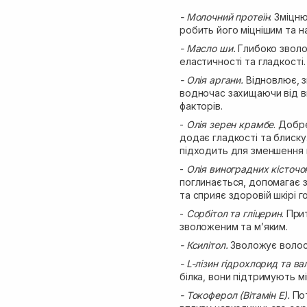
- Молочний протеїн
. Зміцн
робить його міцнішим та н
- Масло ши.
Глибоко зволо
еластичності та гладкості.
- Олія аргани.
Відновлює, з
водночас захищаючи від вп
факторів.
-
Олія зерен крамбе
. Добр
додає гладкості та блиску.
підходить для зменшення п
-
Олія виноградних кісточо
поглинається, допомагає з
та сприяє здоровій шкірі г
-
Сорбітол та гліцерин
. Пр
зволоженим та м’яким.
- Ксилітол.
Зволожує волосся
- L-лізин гідрохлорид та вал
білка, вони підтримують мі
- Токоферол (Вітамін Е).
Пот