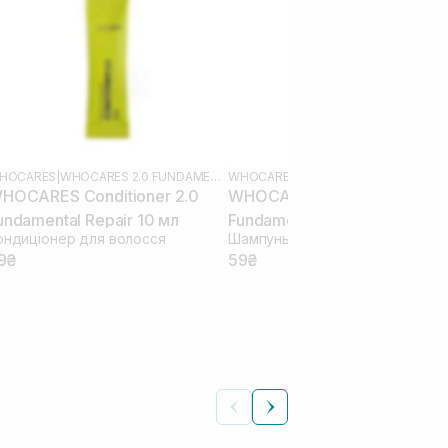
HOCARES
|
WHOCARES 2.0 FUNDAMENTAL
WHOCARES
|
HOCARES Conditioner 2.0
WHOCARES Shampoo 2.0
undamental Repair 10 мл
Fundamental Repair 10 мл
ондиціонер для волосся
Шампунь для глибокого очище
9₴
59₴