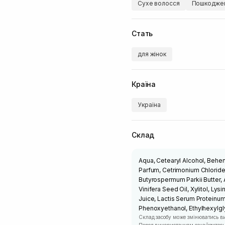
Сухе волосся
Пошкоджен
Стать
для жінок
Країна
Україна
Склад
Aqua, Cetearyl Alcohol, Behent
Parfum, Cetrimonium Chlorid
Butyrospermum Parkii Butter, 
Vinifera Seed Oil, Xylitol, Ly
Juice, Lactis Serum Proteinu
Phenoxyethanol, Ethylhexylglyc
Склад засобу може змінюватись в