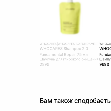
WHOCARES
|
WHOCARES 2.0 FUNDAMENTAL
WHOCA
WHOCARES Shampoo 2.0
WHOC
Fundamental Repair 75 мл
Funda
Шампунь для глибокого очищення
Шампу
289₴
969₴
Вам також сподобаєть