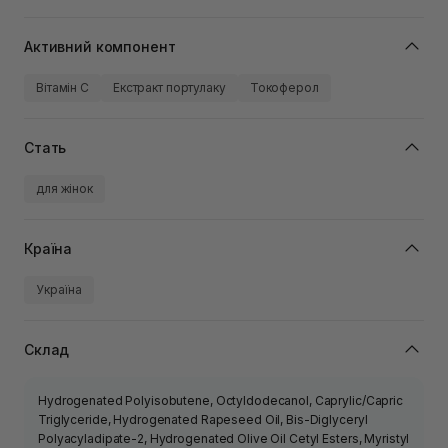
Активний компонент
Вітамін C
Екстракт портулаку
Токоферол
Стать
для жінок
Країна
Україна
Склад
Hydrogenated Polyisobutene, Octyldodecanol, Caprylic/Capric
Triglyceride, Hydrogenated Rapeseed Oil, Bis-Diglyceryl
Polyacyladipate-2, Hydrogenated Olive Oil Cetyl Esters, Myristyl