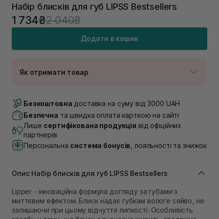
Набір блисків для губ LIPSS Bestsellers
1 734₴
2 040₴
Додати в кошик
Як отримати товар
Доставка Новою Поштою
Немає в наявності!
Безкоштовна
доставка на суму від 3000 UAH
Самовивіз м. Луцьк, вул. Винниченка 4
Безпечна
та швидка оплата карткою на сайті
Немає в наявності!
Лише
сертифікована продукція
від офіційних
Самовивіз м. Львів, вул. Академіка Підстригача, 1В
партнерів
(Duck’s Lake)
Персональна
система бонусів
, лояльності та знижок
Немає в наявності!
Самовивіз м. Львів, вул. Івана Франка 36
Немає в наявності!
Опис Набір блисків для губ LIPSS Bestsellers
Самовивіз м. Львів, вул. Степана Бандери 45
В наявності
Lipper - інноваційна формула догляду за губами з
Самовивіз м. Рівне, вул. 16-го Липня, 15
миттєвим ефектом. Блиск надає губкам вологе сяйво, не
Немає в наявності!
залишаючи при цьому відчуття липкості. Особливість
Самовивіз м. Рівне, вул. Кулика і Гудачека 23 (ТЦ