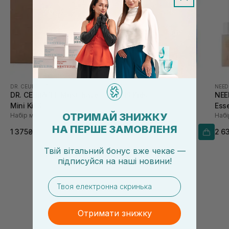
DR. CEURACLE
VITIS
NEED
DR. CEURACLE Must-have
VITIS Kids
NEE
Mini Kit 3
Esse
ОТРИМАЙ ЗНИЖКУ
Набір мініатюр
Дитячий набір
НА ПЕРШЕ ЗАМОВЛЕНЯ
1 375₴
440₴
2 6
Твій вітальний бонус вже чекає —
підписуйся
на
наші новини!
email
Отримати знижку