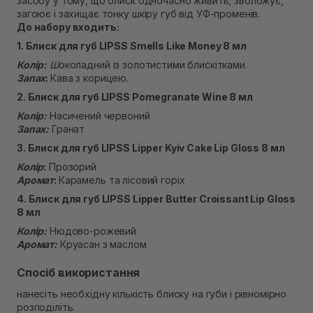
засобу у тому, що блиск одночасно живить, зволожує,
Екватор)
загоює і захищає тонку шкіру губ від УФ-променів.
Немає в наявності!
До набору входить:
1. Блиск для губ LIPSS Smells Like Money 8 мл
Колір:
Ш
околадний із золотистими блискітками.
Запах
:
Кава з корицею.
2. Блиск для губ LIPSS Pomegranate Wine 8 мл
Колір:
Насичений червоний
Запах:
Гранат
3. Блиск для губ LIPSS Lipper Kyiv Cake Lip Gloss 8 мл
Колір
:
Прозорий
Аромат
:
Карамель та лісовий горіх
4. Блиск для губ LIPSS Lipper Butter Croissant Lip Gloss
8 мл
Колір:
Нюдово-рожевий
Аромат:
Круасан з маслом
Спосіб використання
нанесіть необхідну кількість блиску на губи і рівномірно
розподіліть.