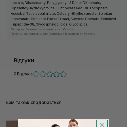
Lactate, Diisostearoyl Polyglyceryl-3 Dimer Dilinoleate,
Dipalmitoyl hydroxyproline, Sunflower seed Oil, Tocopherol,
Ascorbyl Tetraisopalmitate, Cetearyl Ethylhexanoate, Sorbitan
Isostearate, Portulaca Pilosa Extract, Sucrose Cocoate, Palmitoyl
Tripeptide-38, Glycosphingolipids, Glycolipids.
Склад засобу може змінюватись виробником.
Перед використанням ознайомтесь з інформацією на упаковці.
Відгуки
0 Відгуків
Вам також сподобається