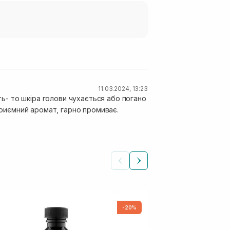
11.03.2024, 13:23
ить- то шкіра голови чухається або погано
 приємний аромат, гарно промиває.
-20%