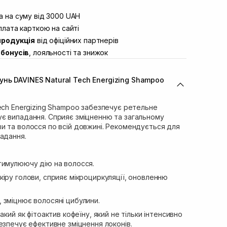
штою
Немає в наявності!
вул. Винниченка 4
 на суму від 3000 UAH
В наявності
ул. Академіка Підстригача, 1В
лата карткою на сайті
Немає в наявності!
продукція
від офіційних партнерів
ул. Івана Франка 36
В наявності
бонусів
, лояльності та знижок
вул. Степана Бандери 45
В наявності
л. 16-го Липня, 15
В наявності
нь DAVINES Natural Tech Energizing Shampoo
ул. Кулика і Гудачека 23 (ТЦ
Немає в наявності!
ech Energizing Shampoo забезпечує ретельне
є випадання. Сприяє зміцненню та загальному
и та волосся по всій довжині. Рекомендується для
падання.
тимулюючу дію на волосся.
іру голови, сприяє мікроциркуляції, оновленню
 зміцнює волосяні цибулини.
акий як фітоактив кофеїну, який не тільки інтенсивно
езпечує ефективне зміцнення локонів.