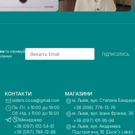
Email
ини
та отримуй
підписатись
влення
КОНТАКТИ
МАГАЗИНИ
sisters.co.ua@gmail.com
м. Львів, вул. Степана Бандер
Пн.-Пт. з 10:00 до 19:00
+38 (098) 778-13-79
Сб.-Нд. з 11:00 до 18:00
м. Львів, вул. Івана Франка, 36
Менеджер
+38 (097) 611-95-94
+38 (097) 612-54-81
м. Львів, вул. Академіка
+38 (097) 788-12-88
Підстригача, 1В (Duck's Lake)