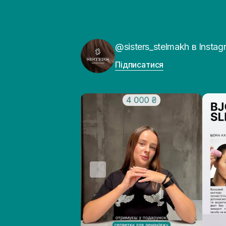
@sisters_stelmakh в Instag
Підписатися