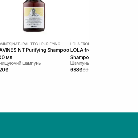
AVINES
|
NATURAL TECH PURIFYING
LOLA FROM RIO
|
MORTE SUBITA
AVINES NT Purifying Shampoo
LOLA from RIO Morte Subita
00 мл
Shampoo Hidratante 250 мл
чищуючий шампунь
20₴
688₴
860₴