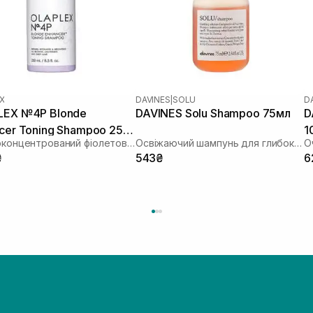
X
DAVINES
|
SOLU
D
LEX №4P Blonde
DAVINES Solu Shampoo 75мл
D
cer Toning Shampoo 250
1
Висококонцентрований фіолетовий шампунь для освітленого волосся
Освіжаючий шампунь для глибокого очищення
О
₴
543₴
6