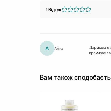
1 Відгук
А
Дарувала мам
Аліна
промиває зас
Вам також сподобаєть