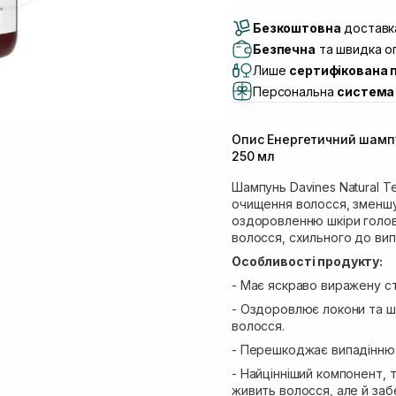
Доставка Новою По
Безкоштовна
Самовивіз м. Луцьк, 
доставка
Самовивіз м. Львів, в
Безпечна
та швидка оп
(Duck’s Lake)
Лише
сертифікована 
Самовивіз м. Львів, в
Персональна
система 
Самовивіз м. Львів, 
Самовивіз м. Рівне, ву
Опис Енергетичний шампу
Самовивіз м. Рівне, в
250 мл
Екватор)
Шампунь Davines Natural T
очищення волосся, зменшу
оздоровленню шкіри голов
волосся, схильного до ви
Особливості продукту:
- Має яскраво виражену с
- Оздоровлює локони та шк
волосся.
- Перешкоджає випадінню,
- Найцінніший компонент, т
живить волосся, але й заб