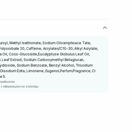
uroyl, Methyl Isethionate, Sodium Olivamphoace Tate,
olysorbate 20, Caffeine, Acrylates/C10-30, Alkyl Acrylate,
a Oil, Coco-Glucoside,Eucalyptuse Globulus Leaf Oil,
Leaf Extract, Sodium Carboxymethyl Betaglucan,
ydroxide, Sodium Benzoate, Benzyl Alcohol, Trisodium
 Disodium Edta, Limonene, Eugenol,Parfum/Fragrance, CI
w 5.
иробником.
з інформацією на упаковці.