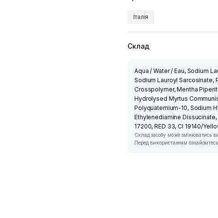
Італія
Склад
Aqua / Water / Eau, Sodium La
Sodium Lauroyl Sarcosinate, P
Crosspolymer, Mentha Piperit
Hydrolysed Myrtus Communis 
Polyquaternium-10, Sodium H
Ethylenediamine Dissucinate,
17200, RED 33, CI 19140/Yello
Склад засобу може змінюватись в
Перед використанням ознайомтесь 