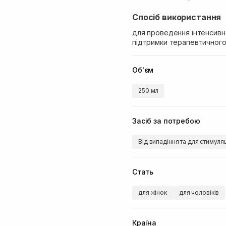
Спосіб використання
для проведення інтенсивно
підтримки терапевтичного 
Об'єм
250 мл
Засіб за потребою
Від випадіння та для стимуля
Стать
для жінок
для чоловіків
Країна