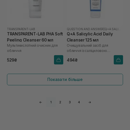
TRANSPARENT-LAB
QUESTION AND ANSWER
|
Q+A SALICYLIC ACID
TRANSPARENT-LAB PHA Soft
Q+A Salicylic Acid Daily
Peeling Cleanser 60 мл
Cleanser 125 мл
Мультикислотний очисник для
Очищувальний засіб для
обличчя
обличчя із саліциловою
кислотою
529₴
494₴
Показати більше
←
1
2
3
4
→