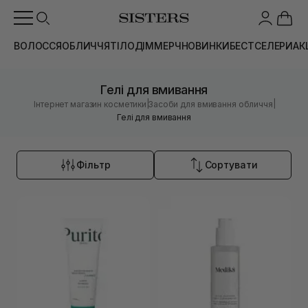
ВОЛОССЯ
ОБЛИЧЧЯ
ТІЛО
ДІМ
МЕРЧ
НОВИНКИ
БЕСТСЕЛЕРИ
АК
Гелі для вмивання
|
|
Інтернет магазин косметики
Засоби для вмивання обличчя
Гелі для вмивання
Фільтр
Сортувати