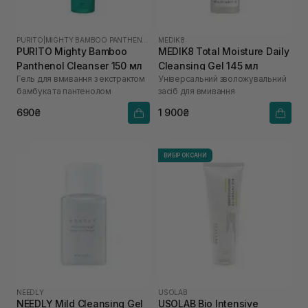
PURITO
|
MIGHTY BAMBOO PANTHENOL
MEDIK8
PURITO Mighty Bamboo
MEDIK8 Total Moisture Daily
Panthenol Cleanser 150 мл
Cleansing Gel 145 мл
Гель для вмивання з екстрактом
Універсальний зволожувальний
бамбука та пантенолом
засіб для вмивання
690₴
1 900₴
ВИБІР ОКСАНИ
NEEDLY
USOLAB
NEEDLY Mild Cleansing Gel
USOLAB Bio Intensive