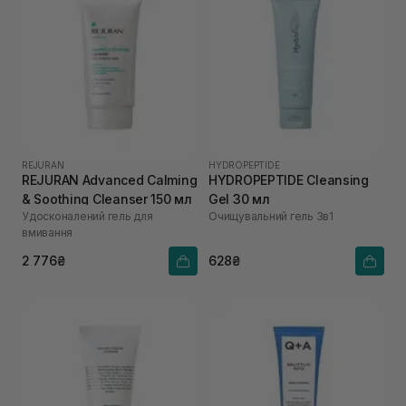
REJURAN
HYDROPEPTIDE
REJURAN Advanced Calming
HYDROPEPTIDE Cleansing
& Soothing Cleanser 150 мл
Gel 30 мл
Удосконалений гель для
Очищувальний гель 3в1
вмивання
2 776₴
628₴