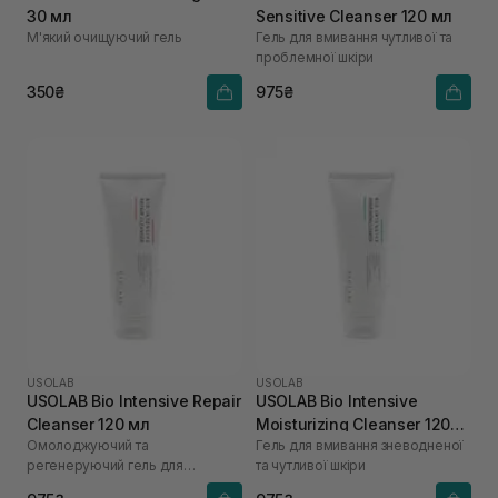
30 мл
Sensitive Cleanser 120 мл
М'який очищуючий гель
Гель для вмивання чутливої та
проблемної шкіри
350₴
975₴
USOLAB
USOLAB
USOLAB Bio Intensive Repair
USOLAB Bio Intensive
Cleanser 120 мл
Moisturizing Cleanser 120
Омолоджуючий та
Гель для вмивання зневодненої
мл
регенеруючий гель для
та чутливої шкіри
вмивання