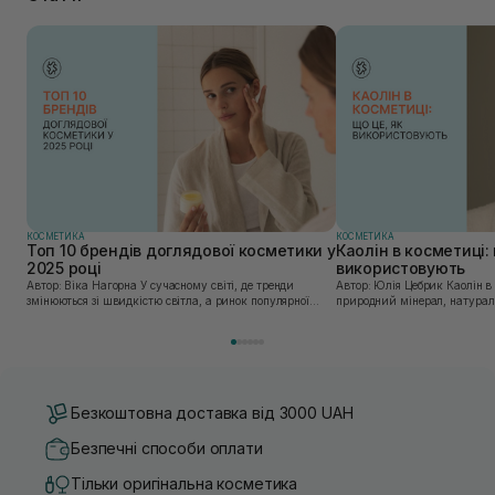
КОСМЕТИКА
КОСМЕТИКА
Топ 10 брендів доглядової косметики у
Каолін в косметиці: 
2025 році
використовують
Автор: Віка Нагорна У сучасному світі, де тренди
Автор: Юлія Цебрик Каолін в косметології – це
змінюються зі швидкістю світла, а ринок популярної
природний мінерал, натураль
косметики переповнений новими пропозиціями, вибір
безліч переваг для шкіри обл
засобу для себе стає справжнім викликом. 2025 р...
завдяки великій кількості ко
Безкоштовна доставка від 3000 UAH
Безпечні способи оплати
Тільки оригінальна косметика