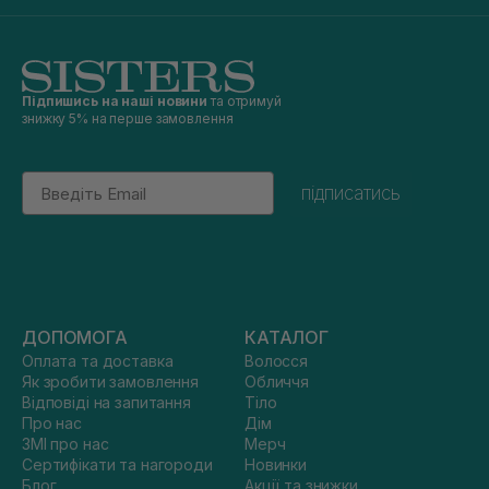
Підпишись на наші новини
та отримуй
знижку 5% на перше замовлення
Email
підписатись
ДОПОМОГА
КАТАЛОГ
Оплата та доставка
Волосся
Як зробити замовлення
Обличчя
Відповіді на запитання
Тіло
Про нас
Дім
ЗМІ про нас
Мерч
Сертифікати та нагороди
Новинки
Блог
Акції та знижки