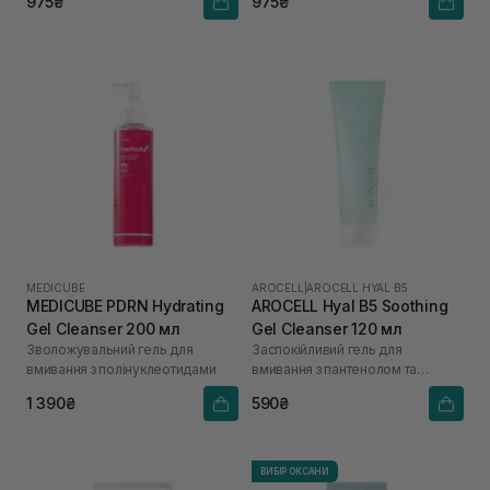
975₴
975₴
MEDICUBE
AROCELL
|
AROCELL HYAL B5
MEDICUBE PDRN Hydrating
AROCELL Hyal B5 Soothing
Gel Cleanser 200 мл
Gel Cleanser 120 мл
Зволожувальний гель для
Заспокійливий гель для
вмивання з полінуклеотидами
вмивання з пантенолом та
гіалуроновою кислотою
1 390₴
590₴
ВИБІР ОКСАНИ