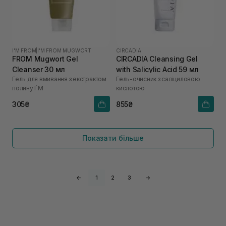
I'M FROM
|
I'M FROM MUGWORT
CIRCADIA
FROM Mugwort Gel
CIRCADIA Cleansing Gel
Cleanser 30 мл
with Salicylic Acid 59 мл
Гель для вмивання з екстрактом
Гель-очисник з саліциловою
полину I`M
кислотою
305₴
855₴
Показати більше
←
1
2
3
→