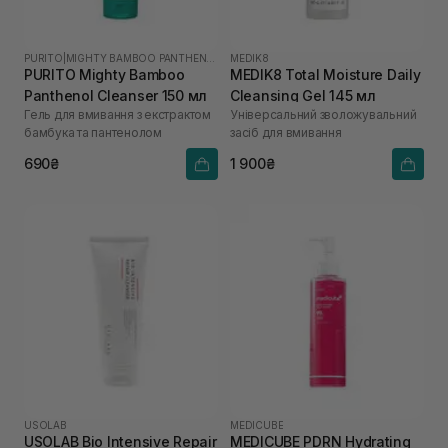
PURITO
|
MIGHTY BAMBOO PANTHENOL
MEDIK8
PURITO Mighty Bamboo
MEDIK8 Total Moisture Daily
Panthenol Cleanser 150 мл
Cleansing Gel 145 мл
Гель для вмивання з екстрактом
Універсальний зволожувальний
бамбука та пантенолом
засіб для вмивання
690₴
1 900₴
USOLAB
MEDICUBE
USOLAB Bio Intensive Repair
MEDICUBE PDRN Hydrating