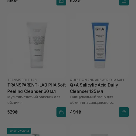
590₴
628₴
TRANSPARENT-LAB
QUESTION AND ANSWER
|
Q+A SALICYLIC ACID
TRANSPARENT-LAB PHA Soft
Q+A Salicylic Acid Daily
Peeling Cleanser 60 мл
Cleanser 125 мл
Мультикислотний очисник для
Очищувальний засіб для
обличчя
обличчя із саліциловою
кислотою
529₴
494₴
ВИБІР ОКСАНИ