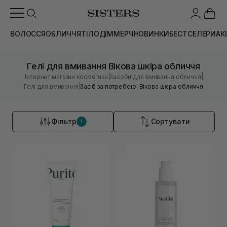
ВОЛОССЯ
ОБЛИЧЧЯ
ТІЛО
ДІМ
МЕРЧ
НОВИНКИ
БЕСТСЕЛЕРИ
АК
Гелі для вмивання Вікова шкіра обличчя
|
|
Інтернет магазин косметики
Засоби для вмивання обличчя
|
Гелі для вмивання
Засіб за потребою: Вікова шкіра обличчя
Фільтр
Сортувати
1