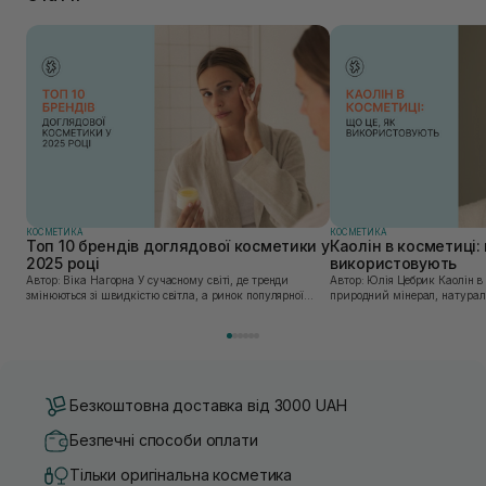
КОСМЕТИКА
КОСМЕТИКА
Топ 10 брендів доглядової косметики у
Каолін в косметиці: 
2025 році
використовують
Автор: Віка Нагорна У сучасному світі, де тренди
Автор: Юлія Цебрик Каолін в косметології – це
змінюються зі швидкістю світла, а ринок популярної
природний мінерал, натураль
косметики переповнений новими пропозиціями, вибір
безліч переваг для шкіри обл
засобу для себе стає справжнім викликом. 2025 р...
завдяки великій кількості ко
Безкоштовна доставка від 3000 UAH
Безпечні способи оплати
Тільки оригінальна косметика