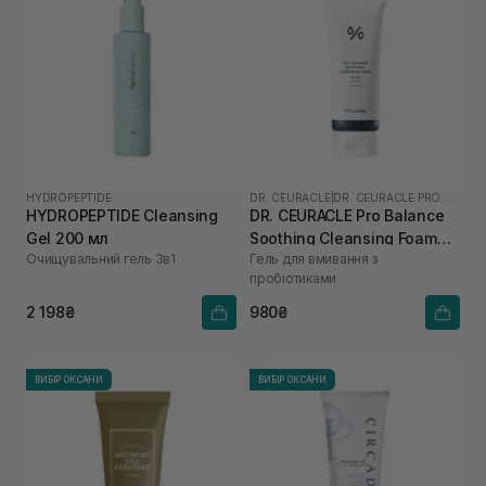
HYDROPEPTIDE
DR. CEURACLE
|
DR. CEURACLE PRO BALANCE
HYDROPEPTIDE Cleansing
DR. CEURACLE Pro Balance
Gel 200 мл
Soothing Cleansing Foam
Очищувальний гель 3в1
Гель для вмивання з
150 мл
пробіотиками
2 198₴
980₴
ВИБІР ОКСАНИ
ВИБІР ОКСАНИ