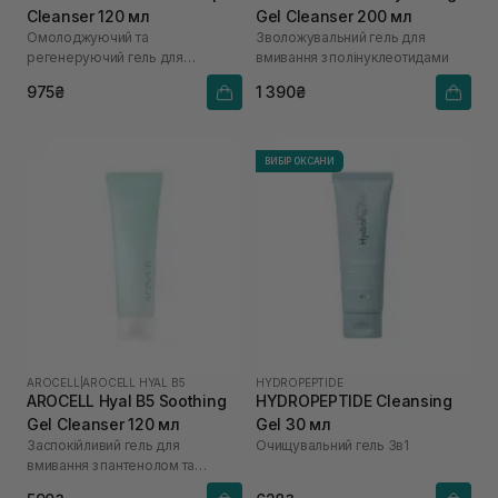
Cleanser 120 мл
Gel Cleanser 200 мл
Омолоджуючий та
Зволожувальний гель для
регенеруючий гель для
вмивання з полінуклеотидами
вмивання
975₴
1 390₴
ВИБІР ОКСАНИ
AROCELL
|
AROCELL HYAL B5
HYDROPEPTIDE
AROCELL Hyal B5 Soothing
HYDROPEPTIDE Cleansing
Gel Cleanser 120 мл
Gel 30 мл
Заспокійливий гель для
Очищувальний гель 3в1
вмивання з пантенолом та
гіалуроновою кислотою