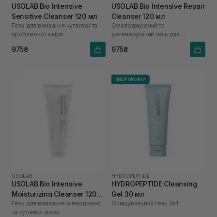
USOLAB Bio Intensive
USOLAB Bio Intensive Repair
Sensitive Cleanser 120 мл
Cleanser 120 мл
Гель для вмивання чутливої та
Омолоджуючий та
проблемної шкіри
регенеруючий гель для
вмивання
975₴
975₴
ВИБІР ОКСАНИ
USOLAB
HYDROPEPTIDE
USOLAB Bio Intensive
HYDROPEPTIDE Cleansing
Moisturizing Cleanser 120
Gel 30 мл
Гель для вмивання зневодненої
Очищувальний гель 3в1
мл
та чутливої шкіри