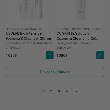
USOLAB
|
USOLAB VITAMIN K
CU SKIN
|
CU DR.SOLUTION CICAMING
USOLAB Bio Intensive
CU SKIN Dr.Solution
Foaming K Cleanser 120 мл
Cicaming Cleansing Gel
Делікатний засіб для вмивання з
Очищуюча гель-пінка з
Foam 150 мл
вітаміном К
центелою
1 025₴
1 080₴
Показати більше
←
1
2
3
4
→