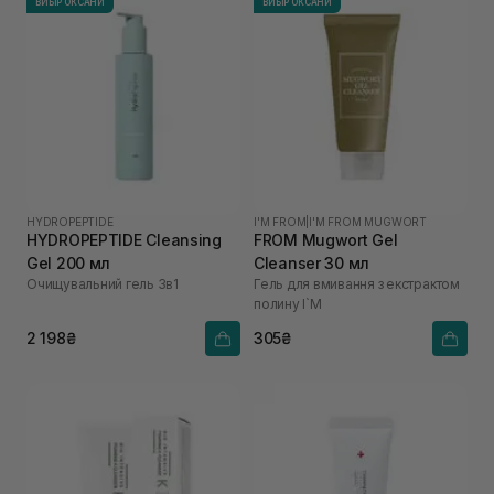
ВИБІР ОКСАНИ
ВИБІР ОКСАНИ
HYDROPEPTIDE
I'M FROM
|
I'M FROM MUGWORT
HYDROPEPTIDE Cleansing
FROM Mugwort Gel
Gel 200 мл
Cleanser 30 мл
Очищувальний гель 3в1
Гель для вмивання з екстрактом
полину I`M
2 198₴
305₴