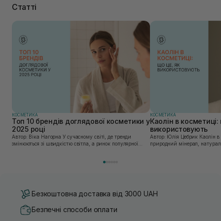
Статті
КОСМЕТИКА
КОСМЕТИКА
Топ 10 брендів доглядової косметики у
Каолін в косметиці: 
2025 році
використовують
Автор: Віка Нагорна У сучасному світі, де тренди
Автор: Юлія Цебрик Каолін в косметології – це
змінюються зі швидкістю світла, а ринок популярної
природний мінерал, натураль
косметики переповнений новими пропозиціями, вибір
безліч переваг для шкіри обл
засобу для себе стає справжнім викликом. 2025 р...
завдяки великій кількості ко
Безкоштовна доставка від 3000 UAH
Безпечні способи оплати