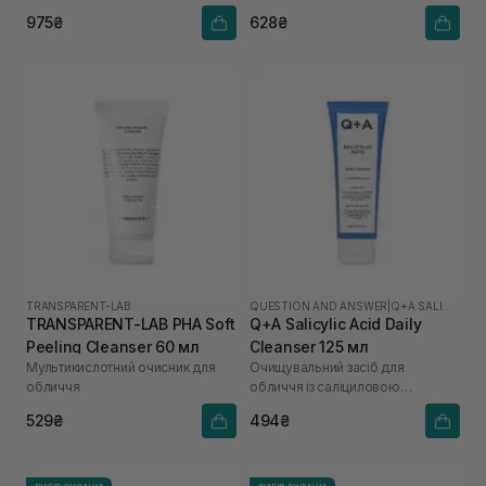
975₴
628₴
TRANSPARENT-LAB
QUESTION AND ANSWER
|
Q+A SALICYLIC ACID
TRANSPARENT-LAB PHA Soft
Q+A Salicylic Acid Daily
Peeling Cleanser 60 мл
Cleanser 125 мл
Мультикислотний очисник для
Очищувальний засіб для
обличчя
обличчя із саліциловою
кислотою
529₴
494₴