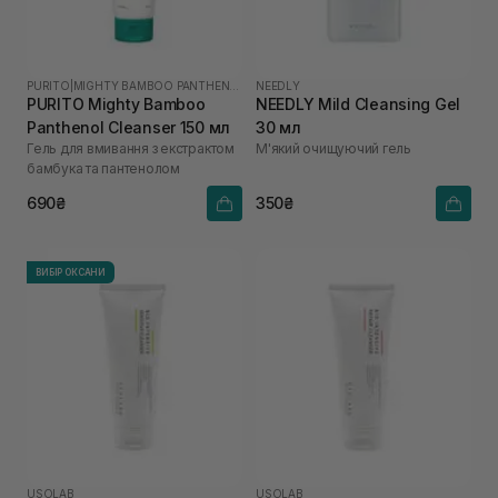
PURITO
|
MIGHTY BAMBOO PANTHENOL
NEEDLY
PURITO Mighty Bamboo
NEEDLY Mild Cleansing Gel
Panthenol Cleanser 150 мл
30 мл
Гель для вмивання з екстрактом
М'який очищуючий гель
бамбука та пантенолом
690₴
350₴
ВИБІР ОКСАНИ
USOLAB
USOLAB