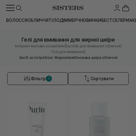
ВОЛОССЯ
ОБЛИЧЧЯ
ТІЛО
ДІМ
МЕРЧ
НОВИНКИ
БЕСТСЕЛЕРИ
АК
Гелі для вмивання для жирної шкіри
|
|
Інтернет магазин косметики
Засоби для вмивання обличчя
|
Гелі для вмивання
Засіб за потребою: Жирна/комбінована шкіра обличчя
Фільтр
Сортувати
1