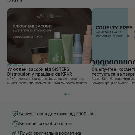
КОСМЕТИКА
КОСМЕТИКА
Улюблені засоби від SISTERS
Cruelty-free: космет
Distribution у працівників KRKR
тестується на твар
KRKR – мережа, яка давно відома своєю любов’ю до
Автор: Віка Нагорна Нині все більшої популярності
якісної, ефективної косметики. “Ми обираємо лише ті
набирає тренд на екологічніс
бренди, в яких впевнені — і які перевірили на собі. Одні
Це стосується і одягу, і харч
з таких — бренди, представлені SISTERS...
якою користуємось. Споживач
Безкоштовна доставка від 3000 UAH
Безпечні способи оплати
Тільки оригінальна косметика