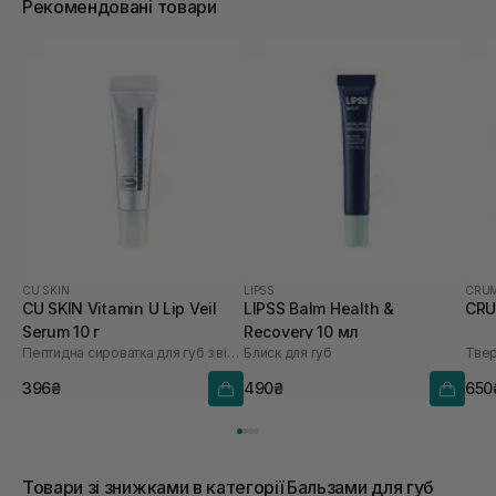
Рекомендовані товари
CU SKIN
LIPSS
CRU
CU SKIN Vitamin U Lip Veil
LIPSS Balm Health &
CRU
Serum 10 г
Recovery 10 мл
Пептидна сироватка для губ з вітаміном U та волюфіліном
Блиск для губ
396₴
490₴
650
Товари зі знижками в категорії Бальзами для губ