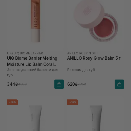
UIQ
|
UIQ BIOME BARRIER
ANILLO
|
ROSY NIGHT
UIQ Biome Barrier Melting
ANILLO Rosy Glow Balm 5 г
Moisture Lip Balm Coral
Зволожувальний бальзам для
Бальзам для губ
Breeze 3,2 г
губ
344₴
620₴
430₴
775₴
-50%
-50%