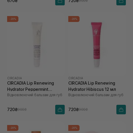
670₴
720₴
900₴
-20%
-20%
CIRCADIA
CIRCADIA
CIRCADIA Lip Renewing
CIRCADIA Lip Renewing
Hydrator Peppermint
Hydrator Hibiscus 12 мл
Відновлюючий бальзам для губ
Відновлюючий бальзам для губ
Mocha 12 мл
720₴
720₴
900₴
900₴
-20%
-20%