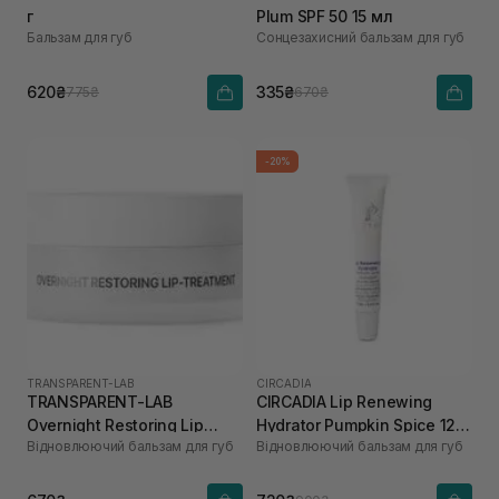
г
Plum SPF 50 15 мл
Бальзам для губ
Сонцезахисний бальзам для губ
620₴
335₴
775₴
670₴
-20%
TRANSPARENT-LAB
CIRCADIA
TRANSPARENT-LAB
CIRCADIA Lip Renewing
Overnight Restoring Lip
Hydrator Pumpkin Spice 12
Відновлюючий бальзам для губ
Відновлюючий бальзам для губ
Treatment 15 мл
мл