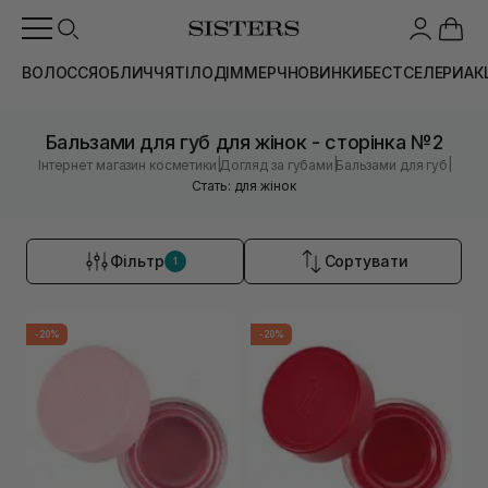
ВОЛОССЯ
ОБЛИЧЧЯ
ТІЛО
ДІМ
МЕРЧ
НОВИНКИ
БЕСТСЕЛЕРИ
АК
Бальзами для губ для жінок - сторінка №2
|
|
|
Інтернет магазин косметики
Догляд за губами
Бальзами для губ
Стать: для жінок
Фільтр
Сортувати
1
-20%
-20%