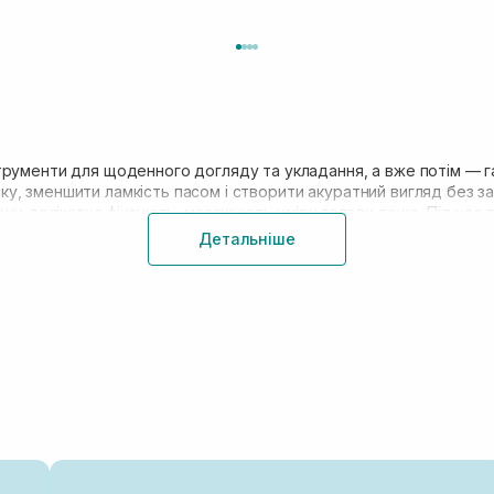
трументи для щоденного догляду та укладання, а вже потім — г
, зменшити ламкість пасом і створити акуратний вигляд без зай
вони делікатно фіксують, масажують шкіру голови тощо. Під час
використанні.
Детальніше
Які бувають аксесуари для волос
Немає значення, які у вас пасма: кучеряві, п
які їм ідеально підійдуть. Існує багато тип
відповідного залежить від зачіски, яку пл
заколки;
щітки для волосся;
головні пов'язки;
гумки;