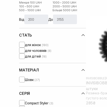
Менше 100 UAH
1000 – 2000 UAH
100 – 500 UAH
2000 – 5000 UAH
500 – 1000 UAH
Більше 5000 UAH
Від
До
СТАТЬ
для жінок
(180)
для чоловіків
(8)
для дітей
(18)
МАТЕРІАЛ
INVISIBOBBLE
|
Шовк
(27)
INVISIBOBB
штуки
Резинка-брас
СЕРІЯ
густого вол
285₴
Compact Styler
(3)