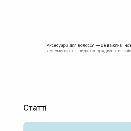
Аксесуари для волосся — це важливі інс
допомагають швидко впорядкувати зачіску
всіх, незалежно від довжини чи обʼєму: 
матеріали, функціональність і комфорт у 
Статті