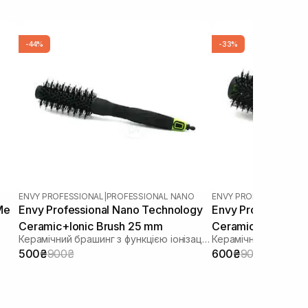
-44%
-33%
ENVY PROFESSIONAL
|
PROFESSIONAL NANO
ENVY PROFESSIONAL
|
P
Me
Envy Professional Nano Technology
Envy Professional
Ceramic+Ionic Brush 25 mm
Ceramic+Ionic Br
Керамічний брашинг з функцією іонізації 25 мм
500₴
900₴
600₴
900₴