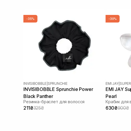
-35%
-30%
INVISIBOBBLE
|
SPRUNCHIE
EMI JAY
|
SUPE
INVISIBOBBLE Sprunchie Power
EMI JAY Sup
Black Panther
Pearl
Резинка-браслет для волосся
Крабик для 
211₴
325₴
630₴
900₴