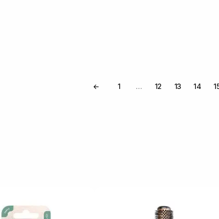
←
1
12
13
14
1
…