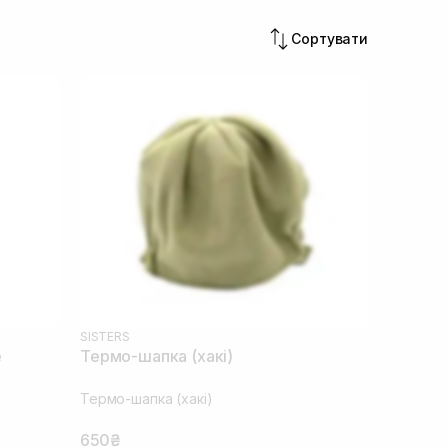
Сортувати
SISTERS
e
Термо-шапка (хакі)
Термо-шапка (хакі)
650₴