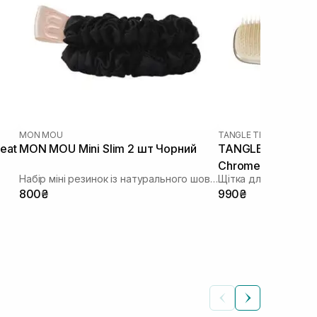
MON MOU
TANGLE TEEZER
|
THE U
eat
MON MOU Mini Slim 2 шт Чорний
TANGLE TEEZER Th
Chrome Neo Gold
Набір міні резинок із натурального шовку
Щітка для волосся
800₴
990₴