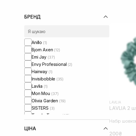
БРЕНД
Anillo
(1)
Bjorn Axen
(12)
Emi Jay
(37)
Envy Professional
(2)
Hairway
(1)
Invisibobble
(35)
Lavlia
(1)
Mon Mou
(37)
Olivia Garden
(19)
LAVLIA
LAVLIA 2 ш
SISTERS
(3)
Tangle Teezer
(37)
Набір шовко
ЦІНА
200₴