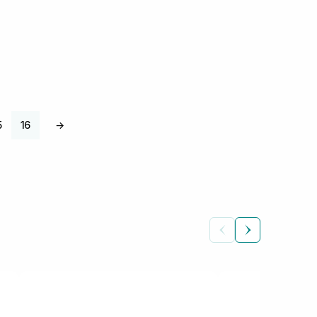
5
16
→