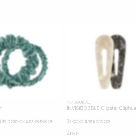
INVISIBOBBLE
т
INVISIBOBBLE Clipstar Cliphu
вих резинок для волосся
Заколки для волосся
465₴