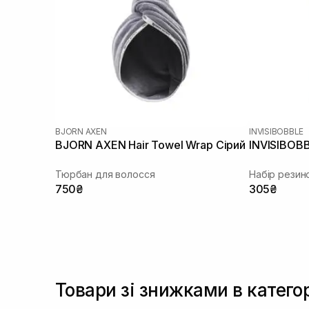
BJORN AXEN
INVISIBOBBLE
BJORN AXEN Hair Towel Wrap Сірий
INVISIBOBB
Тюрбан для волосся
Набір резин
750₴
305₴
Товари зі знижками в катего