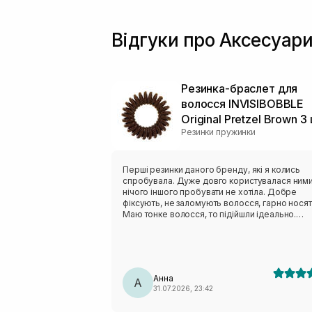
Відгуки про Аксесуари
Резинка-браслет для
волосся INVISIBOBBLE
Original Pretzel Brown 3
Резинки пружинки
Перші резинки даного бренду, які я колись
спробувала. Дуже довго користувалася ними
нічого іншого пробувати не хотіла. Добре
фіксують, не заломують волосся, гарно носят
Маю тонке волосся, то підійшли ідеально.
Зручно вдягати у басейн, оскільки не
потребують висихання)
Анна
А
31.07.2026, 23:42