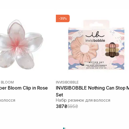
-35%
R BLOOM
INVISIBOBBLE
er Bloom Clip in Rose
INVISIBOBBLE Nothing Can Stop 
Set
волосся
Набір резинок для волосся
387₴
595₴