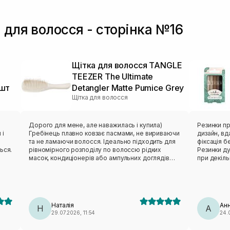
 для волосся - сторінка №16
Щітка для волосся TANGLE
TEEZER The Ultimate
 шт
Detangler Matte Pumice Grey
Щітка для волосся
Дорого для мене, але наважилась і купила)
Резинки пр
 і
Гребінець плавно ковзає пасмами, не вириваючи
дизайн, вд
та не ламаючи волосся. Ідеально підходить для
фіксація б
ься.
рівномірного розподілу по волоссю рідких
Резинки д
масок, кондиціонерів або ампульних доглядів
при декіль
(наприклад, як у мене зараз ANILLO).
перевагу 
подобають
Наталія
Ан
Н
А
29.07.2026, 11:54
24.