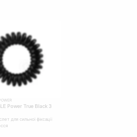
POWER
LE Power True Black 3
лет для сильної фіксації
осся