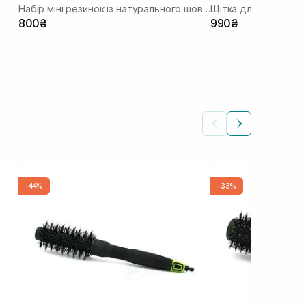
Набір міні резинок із натурального шовку
Щітка для волосся
800₴
990₴
-44%
-33%