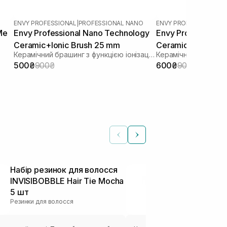
ENVY PROFESSIONAL
|
PROFESSIONAL NANO
ENVY PROFESSIONAL
|
P
Me
Envy Professional Nano Technology
Envy Professional
Ceramic+Ionic Brush 25 mm
Ceramic+Ionic Br
Керамічний брашинг з функцією іонізації 25 мм
500₴
900₴
600₴
900₴
Набір резинок для волосся
Термобраши
INVISIBOBBLE Hair Tie Mocha
GARDEN Blac
5 шт
45 мм
Резинки для волосся
Браш для волос