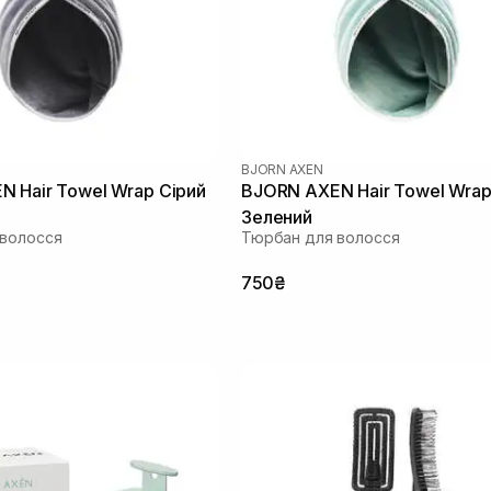
BJORN AXEN
 Hair Towel Wrap Сірий
BJORN AXEN Hair Towel Wra
Зелений
 волосся
Тюрбан для волосся
750₴