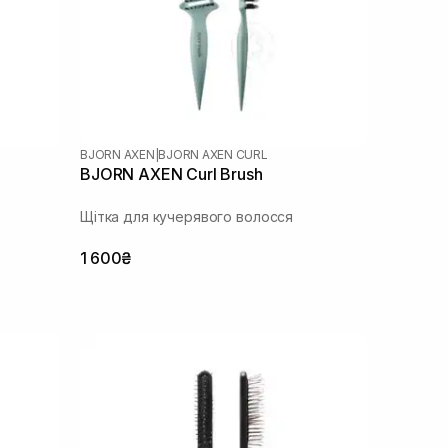
BJORN AXEN
|
BJORN AXEN CURL
p
BJORN AXEN Curl Brush
Щітка для кучерявого волосся
1 600₴