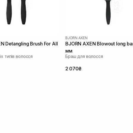
BJORN AXEN
 Detangling Brush For All
BJORN AXEN Blowout long bar
мм
іх типів волосся
Браш для волосся
2 070₴