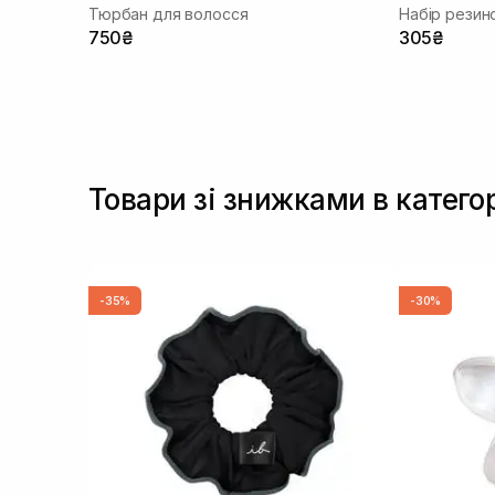
Тюрбан для волосся
Набір резин
750₴
305₴
Товари зі знижками в катего
-35%
-30%