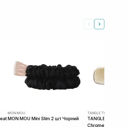
MON MOU
TANGLE TEEZER
|
THE U
eat
MON MOU Mini Slim 2 шт Чорний
TANGLE TEEZER Th
Chrome Neo Gold