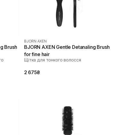
BJORN AXEN
g Brush
BJORN AXEN Gentle Detanaling Brush
for fine hair
го
Щітка для тонкого волосся
2 675₴