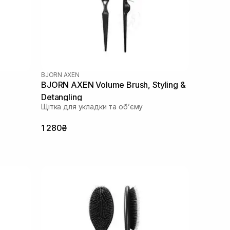
BJORN AXEN
BJORN AXEN Volume Brush, Styling &
Detangling
Щітка для укладки та обʼєму
1 280₴