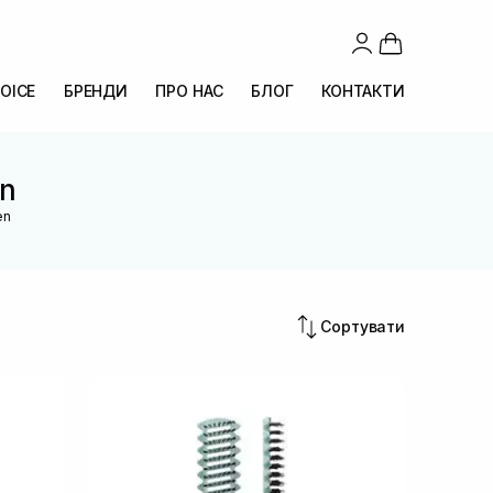
OICE
БРЕНДИ
ПРО НАС
БЛОГ
КОНТАКТИ
en
en
Сортувати