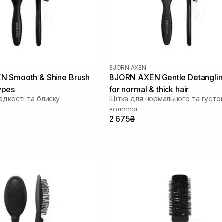
BJORN AXEN
 Smooth & Shine Brush
BJORN AXEN Gentle Detanglin
types
for normal & thick hair
адкості та блиску
Щітка для нормального та густо
волосся
2 675₴