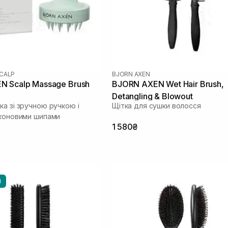
CALP
BJORN AXEN
N Scalp Massage Brush
BJORN AXEN Wet Hair Brush,
Detangling & Blowout
ка зі зручною ручкою і
Щітка для сушки волосся
іконовими шипами
1 580₴
И