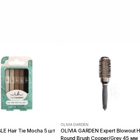
OLIVIA GARDEN
LE Hair Tie Mocha 5 шт
OLIVIA GARDEN Expert Blowout H
Round Brush Cooper/Grey 45 мм